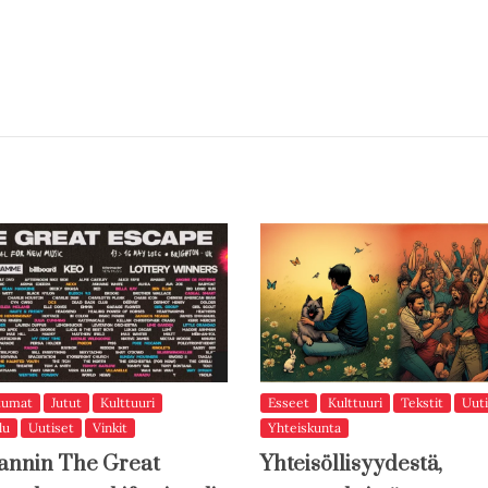
tumat
Jutut
Kulttuuri
Esseet
Kulttuuri
Tekstit
Uuti
lu
Uutiset
Vinkit
Yhteiskunta
annin The Great
Yhteisöllisyydestä,