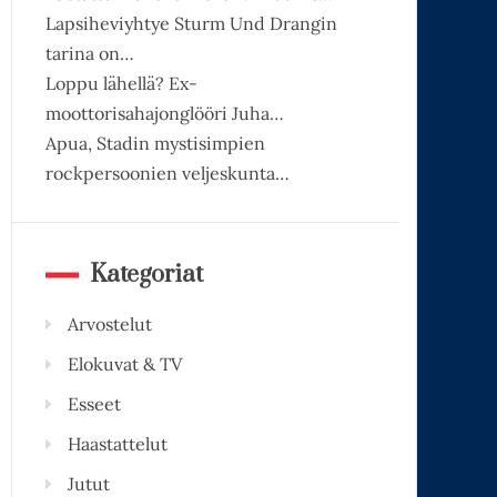
Lapsiheviyhtye Sturm Und Drangin
tarina on…
Loppu lähellä? Ex-
moottorisahajonglööri Juha…
Apua, Stadin mystisimpien
rockpersoonien veljeskunta…
Kategoriat
Arvostelut
Elokuvat & TV
Esseet
Haastattelut
Jutut