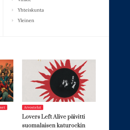
Yhteiskunta
Yleinen
set
Arvostelut
Lovers Left Alive päivitti
suomalaisen katurockin