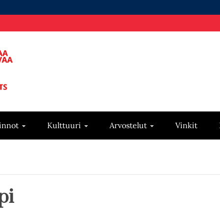
innot
Kulttuuri
Arvostelut
Vinkit
pi