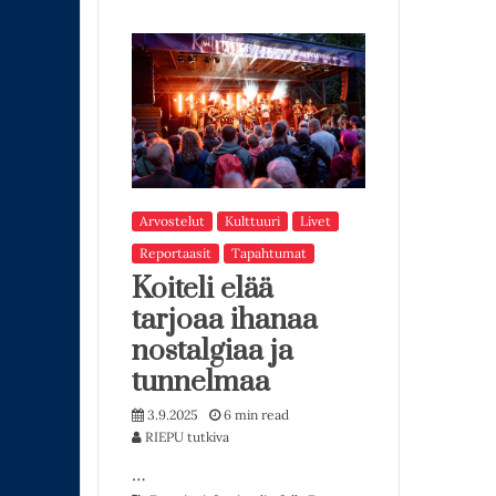
Arvostelut
Kulttuuri
Livet
Reportaasit
Tapahtumat
Koiteli elää
tarjoaa ihanaa
nostalgiaa ja
tunnelmaa
3.9.2025
6 min read
RIEPU tutkiva
…