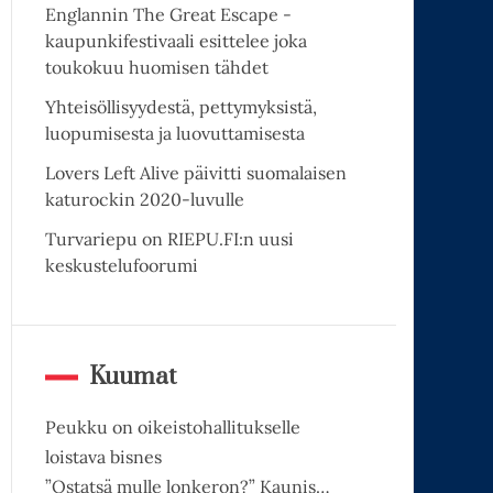
Englannin The Great Escape -
kaupunkifestivaali esittelee joka
toukokuu huomisen tähdet
Yhteisöllisyydestä, pettymyksistä,
luopumisesta ja luovuttamisesta
Lovers Left Alive päivitti suomalaisen
katurockin 2020-luvulle
Turvariepu on RIEPU.FI:n uusi
keskustelufoorumi
Kuumat
Peukku on oikeistohallitukselle
loistava bisnes
”Ostatsä mulle lonkeron?” Kaunis…