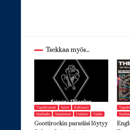
Tsekkaa myös...
Tapahtumat
Jutut
Kulttuuri
Tapah
Matkailu
Nautinnot
Uutiset
Vinkit
Matkai
Goottirockin paratiisi löytyy
Engl