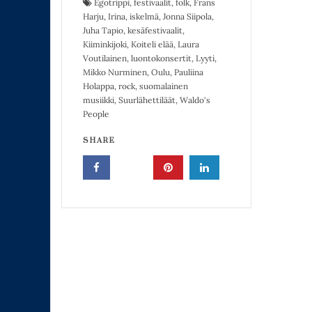
Egotrippi
,
festivaalit
,
folk
,
Frans
Harju
,
Irina
,
iskelmä
,
Jonna Siipola
,
Juha Tapio
,
kesäfestivaalit
,
Kiiminkijoki
,
Koiteli elää
,
Laura
Voutilainen
,
luontokonsertit
,
Lyyti
,
Mikko Nurminen
,
Oulu
,
Pauliina
Holappa
,
rock
,
suomalainen
musiikki
,
Suurlähettiläät
,
Waldo's
People
SHARE