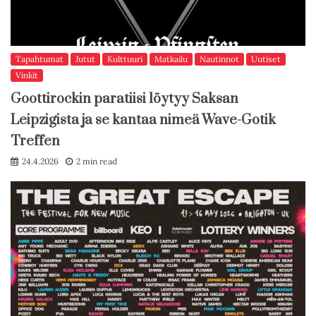
Tapahtumat
Jutut
Kulttuuri
Matkailu
Nautinnot
Uutiset
Vinkit
Goottirockin paratiisi löytyy Saksan
Leipzigista ja se kantaa nimeä Wave-Gotik
Treffen
24.4.2026
2 min read