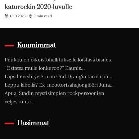
katurockin 2020-luvulle
17.10.2025
3 min read
Kuumimmat
Peukku on oikeistohallitukselle loistava bisnes
”Ostatsä mulle lonkeron?” Kaunis…
Lapsiheviyhtye Sturm Und Drangin tarina on…
Loppu lähellä? Ex-moottorisahajonglööri Juha…
Apua, Stadin mystisimpien rockpersoonien
veljeskunta…
Uusimmat