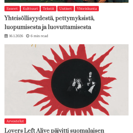
Esseet
Kulttuuri
Tekstit
Uutiset
Yhteiskunta
Yhteisöllisyydestä, pettymyksistä,
luopumisesta ja luovuttamisesta
16.1.2026
6 min read
Arvostelut
Lovers Left Alive päivitti suomalaisen