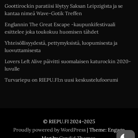
Goottirockin paratiisi löytyy Saksan Leipzigista ja se
kantaa nimeä Wave-Gotik Treffen
Englannin The Great Escape -kaupunkifestivaali
esittelee joka toukokuu huomisen tähdet
Yhteisöllisyydestä, pettymyksistä, luopumisesta ja
luovuttamisesta
Lovers Left Alive päivitti suomalaisen katurockin 2020-
luvulle
Turvariepu on RIEPU.FI:n uusi keskustelufoorumi
© RIEPU.FI 2024–2025
Proudly powered by WordPress
|
Theme: Engage