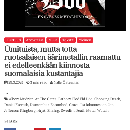
Kulttuuri
Arvostelut
Muut
Tekstit
Yleinen
Omituista, mutta totta –
ruotsalaisen äärimetallin raamattu
ei edelleenkään kiinnosta
suomalaisia kustantajia
29.3.2024
3 min read
Nalle Österman
…
Albert Mudrian
,
At The Gates
,
Bathory
,
Blod Eld Död
,
Choosing Death
,
Daniel Ekeroth
,
Dismember
,
Entombed
,
Grave
,
Ika Johannesson
,
Jon
Jefferson Klingberg
,
kirjat
,
Shining
,
Swedish Death Metal
,
Watain
SHARE