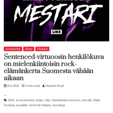
Arvostelut
Muut
Yleinen
Sentenced-virtuoosin henkilökuva
on mielenkiintoisin rock-
elämänkerta Suomesta vähään
aikaan
11.4.2024
3 min read
Hannah Pearl
…
2024
,
in memoriam
,
kirjat
,
Like
,
Melankolian mestari
,
metalli
,
Miika
Tenkula
,
musiikki
,
Nefertiti Malaty
,
tietokirja