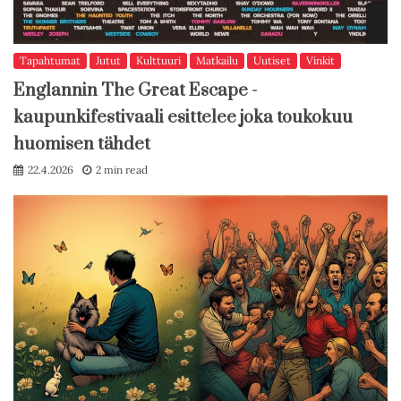
Tapahtumat
Jutut
Kulttuuri
Matkailu
Uutiset
Vinkit
Englannin The Great Escape -
kaupunkifestivaali esittelee joka toukokuu
huomisen tähdet
22.4.2026
2 min read