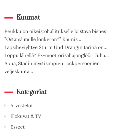
Kuumat
Peukku on oikeistohallitukselle loistava bisnes
”Ostatsä mulle lonkeron?” Kaunis…
Lapsiheviyhtye Sturm Und Drangin tarina on…
Loppu lähellä? Ex-moottorisahajonglööri Juha…
Apua, Stadin mystisimpien rockpersoonien
veljeskunta…
Kategoriat
Arvostelut
Elokuvat & TV
Esseet