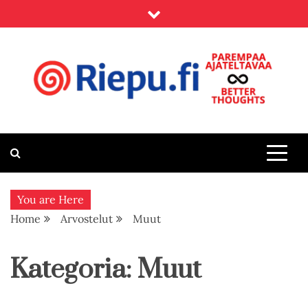
Skip
to
content
Riepu.fi
Parempaa ajateltavaa – Better thoughts
You are Here
Home
Arvostelut
Muut
Kategoria:
Muut