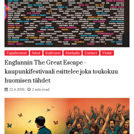
Tapahtumat
Jutut
Kulttuuri
Matkailu
Uutiset
Vinkit
Englannin The Great Escape -
kaupunkifestivaali esittelee joka toukokuu
huomisen tähdet
22.4.2026
2 min read