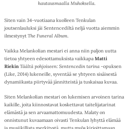
hautausmaalla Muhoksella.
Siten vain 34-vuotiaana kuolleen Tenkulan
joutsenlauluksi jäi Sentencediltä neljä vuotta aiemmin
ilmestynyt
The Funeral Album
.
Vaikka Melankolian mestari ei anna niin paljon uutta
tietoa yhtyeen edesottamuksista vaikkapa
Matti
Riekin
Täältä pohjoiseen: Sentencedin tarina
-opuksen
(Like, 2014) lukeneille, syventää se yhtyeen sisäisestä
dynamiikasta piirtyvää jännitteistä ja tuskaisaa kuvaa.
Siten Melankolian mestari on lukemisen arvoinen tarina
kaikille, joita kiinnostavat koskettavat taitelijatarinat
elämästä ja sen arvaamattomuudesta. Malaty on
onnistunut kuvaamaan oivasti Tenkulan lyhyttä elämää
ja musiikillista merkitystä, mutta myös kirjoittamaan