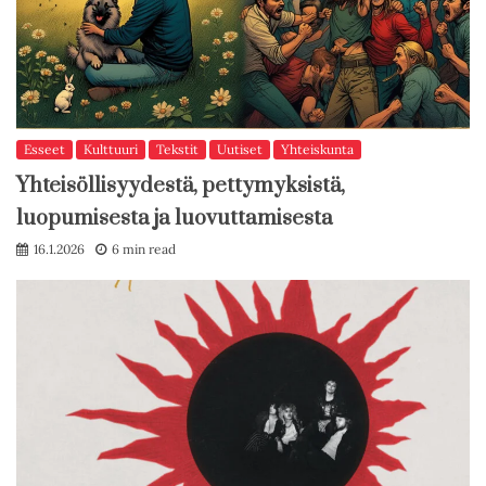
Esseet
Kulttuuri
Tekstit
Uutiset
Yhteiskunta
Yhteisöllisyydestä, pettymyksistä,
luopumisesta ja luovuttamisesta
16.1.2026
6 min read