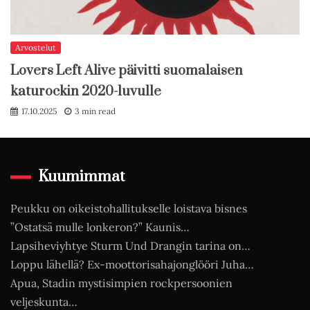
Arvostelut
Lovers Left Alive päivitti suomalaisen
katurockin 2020-luvulle
17.10.2025
3 min read
Kuumimmat
Peukku on oikeistohallitukselle loistava bisnes
”Ostatsä mulle lonkeron?” Kaunis…
Lapsiheviyhtye Sturm Und Drangin tarina on…
Loppu lähellä? Ex-moottorisahajonglööri Juha…
Apua, Stadin mystisimpien rockpersoonien
veljeskunta…