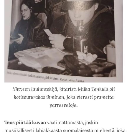
Yhtyeen lauluntekijä, kitaristi Miika Tenkula oli
kotiseuturakas ihminen, joka vierasti prameita
parrasvaloja.
Teos piirtää kuvan
vaatimattomasta, joskin
musiikillisesti lahjakkaasta suomalaisesta miehestä, joka