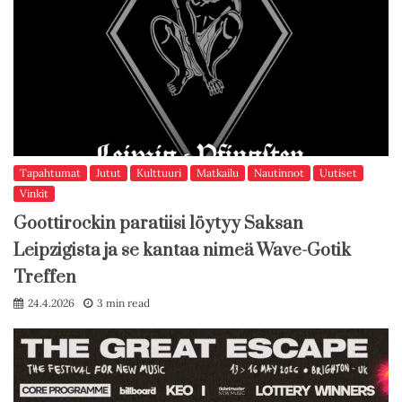
Tapahtumat
Jutut
Kulttuuri
Matkailu
Nautinnot
Uutiset
Vinkit
Goottirockin paratiisi löytyy Saksan
Leipzigista ja se kantaa nimeä Wave-Gotik
Treffen
24.4.2026
3 min read