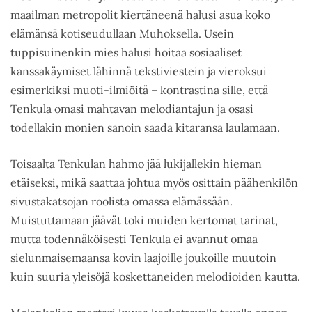
maailman metropolit kiertäneenä halusi asua koko
elämänsä kotiseudullaan Muhoksella. Usein
tuppisuinenkin mies halusi hoitaa sosiaaliset
kanssakäymiset lähinnä tekstiviestein ja vieroksui
esimerkiksi muoti-ilmiöitä – kontrastina sille, että
Tenkula omasi mahtavan melodiantajun ja osasi
todellakin monien sanoin saada kitaransa laulamaan.
Toisaalta Tenkulan hahmo jää lukijallekin hieman
etäiseksi, mikä saattaa johtua myös osittain päähenkilön
sivustakatsojan roolista omassa elämässään.
Muistuttamaan jäävät toki muiden kertomat tarinat,
mutta todennäköisesti Tenkula ei avannut omaa
sielunmaisemaansa kovin laajoille joukoille muutoin
kuin suuria yleisöjä koskettaneiden melodioiden kautta.