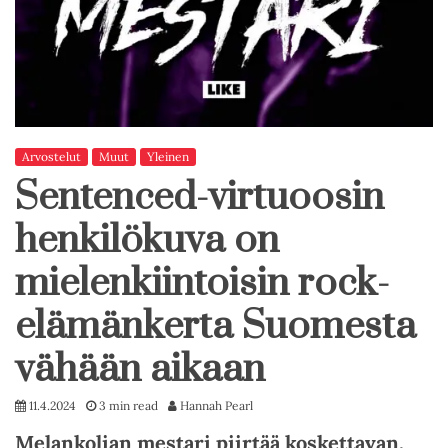
Arvostelut
Muut
Yleinen
Sentenced-virtuoosin
henkilökuva on
mielenkiintoisin rock-
elämänkerta Suomesta
vähään aikaan
11.4.2024
3 min read
Hannah Pearl
Melankolian mestari piirtää koskettavan,