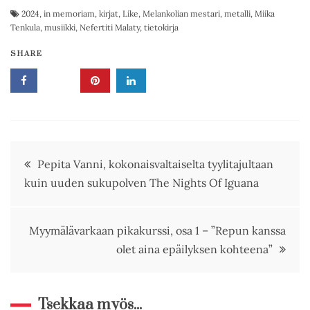
2024
,
in memoriam
,
kirjat
,
Like
,
Melankolian mestari
,
metalli
,
Miika
Tenkula
,
musiikki
,
Nefertiti Malaty
,
tietokirja
SHARE
Artikkelien
Pepita Vanni, kokonaisvaltaiselta tyylitajultaan
kuin uuden sukupolven The Nights Of Iguana
selaus
Myymälävarkaan pikakurssi, osa 1 – ”Repun kanssa
olet aina epäilyksen kohteena”
Tsekkaa myös...