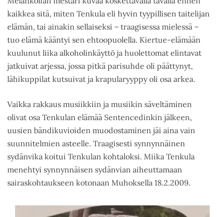
Melankolian mestari kuvaa koskettavalla tavalla ennen
kaikkea sitä, miten Tenkula eli hyvin tyypillisen taitelijan
elämän, tai ainakin sellaiseksi – traagisessa mielessä –
tuo elämä kääntyi sen ehtoopuolella. Kiertue-elämään
kuulunut liika alkoholinkäyttö ja huolettomat elintavat
jatkuivat arjessa, jossa pitkä parisuhde oli päättynyt,
lähikuppilat kutsuivat ja krapularyyppy oli osa arkea.
Vaikka rakkaus musiikkiin ja musiikin säveltäminen
olivat osa Tenkulan elämää Sentencedinkin jälkeen,
uusien bändikuvioiden muodostaminen jäi aina vain
suunnitelmien asteelle. Traagisesti synnynnäinen
sydänvika koitui Tenkulan kohtaloksi. Miika Tenkula
menehtyi synnynnäisen sydänvian aiheuttamaan
sairaskohtaukseen kotonaan Muhoksella 18.2.2009.