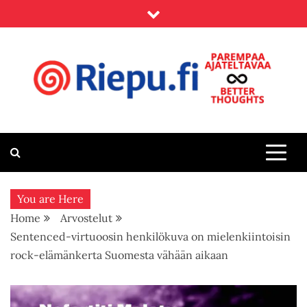
Skip
to
content
Riepu.fi
Parempaa ajateltavaa – Better thoughts
You are Here
Home
Arvostelut
Sentenced-virtuoosin henkilökuva on mielenkiintoisin
rock-elämänkerta Suomesta vähään aikaan