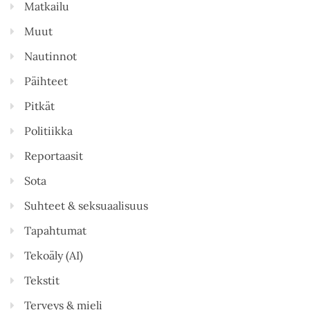
Matkailu
Muut
Nautinnot
Päihteet
Pitkät
Politiikka
Reportaasit
Sota
Suhteet & seksuaalisuus
Tapahtumat
Tekoäly (AI)
Tekstit
Terveys & mieli