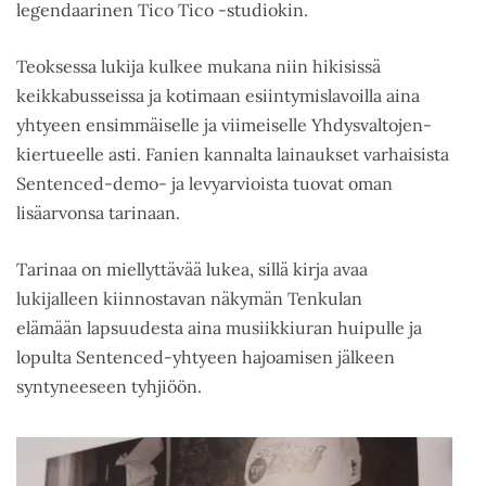
legendaarinen Tico Tico -studiokin.
Teoksessa lukija kulkee mukana niin hikisissä
keikkabusseissa ja kotimaan esiintymislavoilla aina
yhtyeen ensimmäiselle ja viimeiselle Yhdysvaltojen-
kiertueelle asti. Fanien kannalta lainaukset varhaisista
Sentenced-demo- ja levyarvioista tuovat oman
lisäarvonsa tarinaan.
Tarinaa on miellyttävää lukea, sillä kirja avaa
lukijalleen kiinnostavan näkymän Tenkulan
elämään lapsuudesta aina musiikkiuran huipulle ja
lopulta Sentenced-yhtyeen hajoamisen jälkeen
syntyneeseen tyhjiöön.