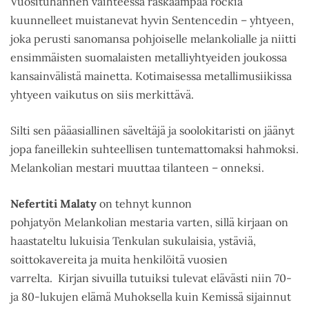
Vuosituhannen vaihteessa raskaampaa rockia
kuunnelleet muistanevat hyvin Sentencedin – yhtyeen,
joka perusti sanomansa pohjoiselle melankolialle ja niitti
ensimmäisten suomalaisten metalliyhtyeiden joukossa
kansainvälistä mainetta. Kotimaisessa metallimusiikissa
yhtyeen vaikutus on siis merkittävä.
Silti sen pääasiallinen säveltäjä ja soolokitaristi on jäänyt
jopa faneillekin suhteellisen tuntemattomaksi hahmoksi.
Melankolian mestari muuttaa tilanteen – onneksi.
Nefertiti Malaty
on tehnyt kunnon
pohjatyön Melankolian mestaria varten, sillä kirjaan on
haastateltu lukuisia Tenkulan sukulaisia, ystäviä,
soittokavereita ja muita henkilöitä vuosien
varrelta. Kirjan sivuilla tutuiksi tulevat elävästi niin 70-
ja 80-lukujen elämä Muhoksella kuin Kemissä sijainnut