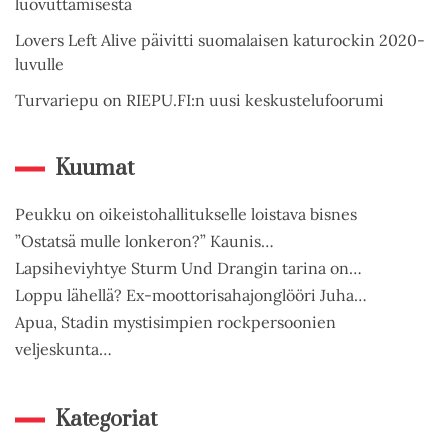
luovuttamisesta
Lovers Left Alive päivitti suomalaisen katurockin 2020-
luvulle
Turvariepu on RIEPU.FI:n uusi keskustelufoorumi
Kuumat
Peukku on oikeistohallitukselle loistava bisnes
”Ostatsä mulle lonkeron?” Kaunis…
Lapsiheviyhtye Sturm Und Drangin tarina on…
Loppu lähellä? Ex-moottorisahajonglööri Juha…
Apua, Stadin mystisimpien rockpersoonien
veljeskunta…
Kategoriat