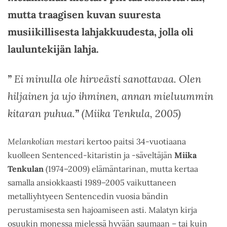
mutta traagisen kuvan suuresta
musiikillisesta lahjakkuudesta, jolla oli
lauluntekijän lahja.
”
Ei minulla ole hirveästi sanottavaa. Olen
hiljainen ja ujo ihminen, annan mieluummin
kitaran puhua.
”
(Miika Tenkula, 2005)
Melankolian mestari
kertoo paitsi 34-vuotiaana
kuolleen Sentenced-kitaristin ja -säveltäjän
Miika
Tenkulan
(1974–2009) elämäntarinan, mutta kertaa
samalla ansiokkaasti 1989–2005 vaikuttaneen
metalliyhtyeen Sentencedin vuosia bändin
perustamisesta sen hajoamiseen asti. Malatyn kirja
osuukin monessa mielessä hyvään saumaan – tai kuin