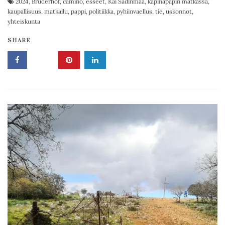
2024
,
Bruderhof
,
camino
,
esseet
,
Kai Sadinmaa
,
kapinapapin matkassa
,
kaupallisuus
,
matkailu
,
pappi
,
politiikka
,
pyhiinvaellus
,
tie
,
uskonnot
,
yhteiskunta
SHARE