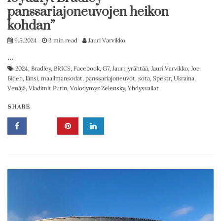
panssariajoneuvojen heikon
kohdan”
9.5.2024
3 min read
Jauri Varvikko
…
2024
,
Bradley
,
BRICS
,
Facebook
,
G7
,
Jauri jyrähtää
,
Jauri Varvikko
,
Joe
Biden
,
länsi
,
maailmansodat
,
panssariajoneuvot
,
sota
,
Spektr
,
Ukraina
,
Venäjä
,
Vladimir Putin
,
Volodymyr Zelensky
,
Yhdysvallat
SHARE