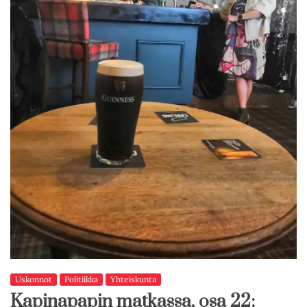
Uskonnot
Politiikka
Yhteiskunta
Kapinapapin matkassa, osa 22: