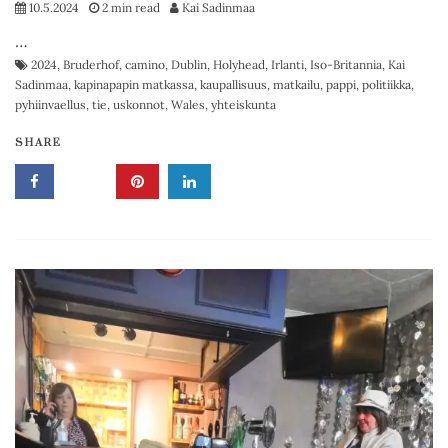
10.5.2024
2 min read
Kai Sadinmaa
…
2024
,
Bruderhof
,
camino
,
Dublin
,
Holyhead
,
Irlanti
,
Iso-Britannia
,
Kai
Sadinmaa
,
kapinapapin matkassa
,
kaupallisuus
,
matkailu
,
pappi
,
politiikka
,
pyhiinvaellus
,
tie
,
uskonnot
,
Wales
,
yhteiskunta
SHARE