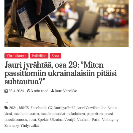
Yhteiskunta
Politiikka
Sota
Jauri jyrähtää, osa 29: ”Miten
passittomiin ukrainalaisiin pitäisi
suhtautua?”
26.4.2024
3 min read
Jauri Varvikko
…
2024
,
BRICS
,
Facebook
,
G7
,
Jauri jyrähtää
,
Jauri Varvikko
,
Joe Biden
,
länsi
,
maahanmuutto
,
maailmansodat
,
pakolainen
,
paperiton
,
passi
,
passittomuus
,
sota
,
Spektr
,
Ukraina
,
Venäjä
,
Vladimir Putin
,
Volodymyr
Zelensky
,
Yhdysvallat