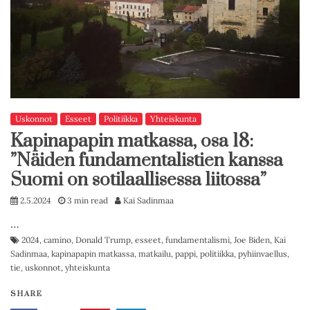
Uskonnot
Esseet
Politiikka
Yhteiskunta
Kapinapapin matkassa, osa 18:
”Näiden fundamentalistien kanssa
Suomi on sotilaallisessa liitossa”
2.5.2024
3 min read
Kai Sadinmaa
…
2024
,
camino
,
Donald Trump
,
esseet
,
fundamentalismi
,
Joe Biden
,
Kai
Sadinmaa
,
kapinapapin matkassa
,
matkailu
,
pappi
,
politiikka
,
pyhiinvaellus
,
tie
,
uskonnot
,
yhteiskunta
SHARE