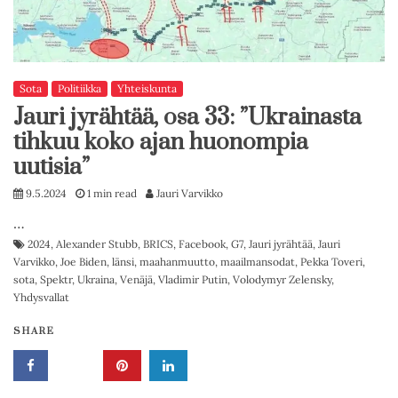
Sota
Politiikka
Yhteiskunta
Jauri jyrähtää, osa 33: ”Ukrainasta
tihkuu koko ajan huonompia
uutisia”
9.5.2024
1 min read
Jauri Varvikko
…
2024
,
Alexander Stubb
,
BRICS
,
Facebook
,
G7
,
Jauri jyrähtää
,
Jauri
Varvikko
,
Joe Biden
,
länsi
,
maahanmuutto
,
maailmansodat
,
Pekka Toveri
,
sota
,
Spektr
,
Ukraina
,
Venäjä
,
Vladimir Putin
,
Volodymyr Zelensky
,
Yhdysvallat
SHARE