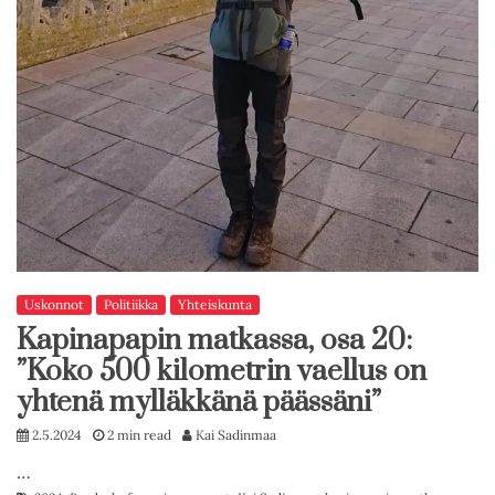
Uskonnot
Politiikka
Yhteiskunta
Kapinapapin matkassa, osa 20:
”Koko 500 kilometrin vaellus on
yhtenä mylläkkänä päässäni”
2.5.2024
2 min read
Kai Sadinmaa
…