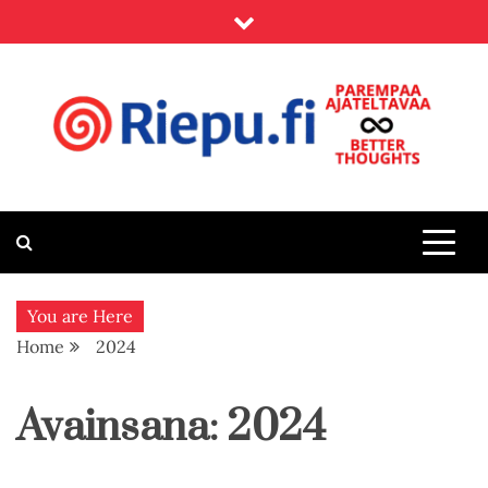
Skip
to
content
Riepu.fi
Parempaa ajateltavaa – Better thoughts
You are Here
Home
2024
Avainsana:
2024