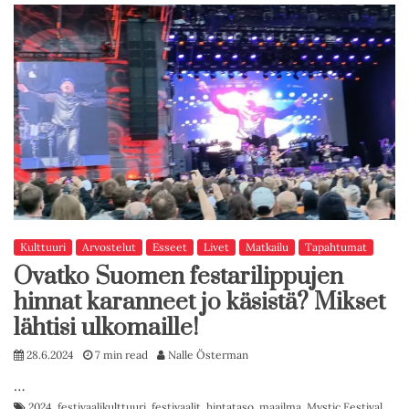
Kulttuuri
Arvostelut
Esseet
Livet
Matkailu
Tapahtumat
Ovatko Suomen festarilippujen
hinnat karanneet jo käsistä? Mikset
lähtisi ulkomaille!
28.6.2024
7 min read
Nalle Österman
…
2024
,
festivaalikulttuuri
,
festivaalit
,
hintataso
,
maailma
,
Mystic Festival
,