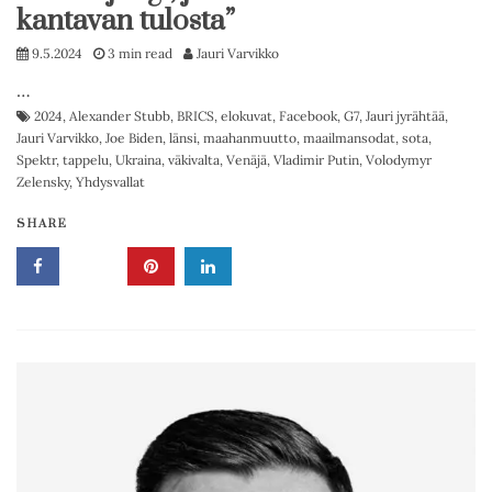
kantavan tulosta”
9.5.2024
3 min read
Jauri Varvikko
…
2024
,
Alexander Stubb
,
BRICS
,
elokuvat
,
Facebook
,
G7
,
Jauri jyrähtää
,
Jauri Varvikko
,
Joe Biden
,
länsi
,
maahanmuutto
,
maailmansodat
,
sota
,
Spektr
,
tappelu
,
Ukraina
,
väkivalta
,
Venäjä
,
Vladimir Putin
,
Volodymyr
Zelensky
,
Yhdysvallat
SHARE