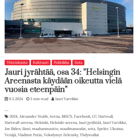
Yhteiskunta
Kulttuuri
Politiikka
Sota
Jauri jyrähtää, osa 34: ”Helsingin
Areenasta käydään oikeutta vielä
vuosia eteenpäin”
9.5.2024
3 min read
Jauri Varvikko
…
2024
,
Alexander Stubb
,
Arena
,
BRICS
,
Facebook
,
G7
,
Hartwall
,
Hartwall-areena
,
Helsinki
,
Helsinki-areena
,
Jauri jyrähtää
,
Jauri Varvikko
,
Joe Biden
,
länsi
,
maahanmuutto
,
maailmansodat
,
sota
,
Spektr
,
Ukraina
,
Venäjä
,
Vladimir Putin
,
Volodymyr Zelensky
,
Yhdysvallat