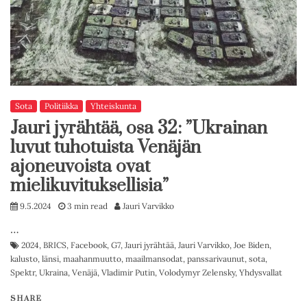
Sota
Politiikka
Yhteiskunta
Jauri jyrähtää, osa 32: ”Ukrainan
luvut tuhotuista Venäjän
ajoneuvoista ovat
mielikuvituksellisia”
9.5.2024
3 min read
Jauri Varvikko
…
2024
,
BRICS
,
Facebook
,
G7
,
Jauri jyrähtää
,
Jauri Varvikko
,
Joe Biden
,
kalusto
,
länsi
,
maahanmuutto
,
maailmansodat
,
panssarivaunut
,
sota
,
Spektr
,
Ukraina
,
Venäjä
,
Vladimir Putin
,
Volodymyr Zelensky
,
Yhdysvallat
SHARE