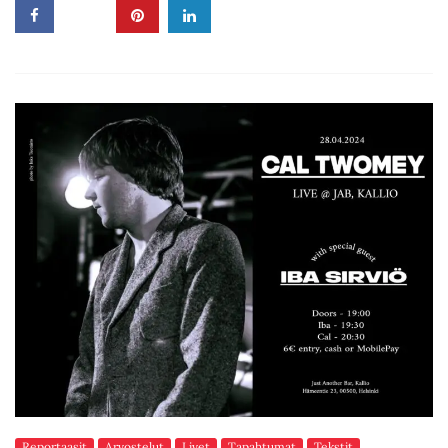
Reportaasit
Arvostelut
Livet
Tapahtumat
Tekstit