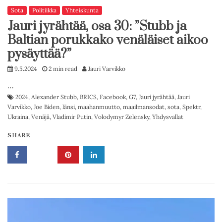
Sota
Politiikka
Yhteiskunta
Jauri jyrähtää, osa 30: ”Stubb ja
Baltian porukkako venäläiset aikoo
pysäyttää?”
9.5.2024
2 min read
Jauri Varvikko
…
2024
,
Alexander Stubb
,
BRICS
,
Facebook
,
G7
,
Jauri jyrähtää
,
Jauri
Varvikko
,
Joe Biden
,
länsi
,
maahanmuutto
,
maailmansodat
,
sota
,
Spektr
,
Ukraina
,
Venäjä
,
Vladimir Putin
,
Volodymyr Zelensky
,
Yhdysvallat
SHARE