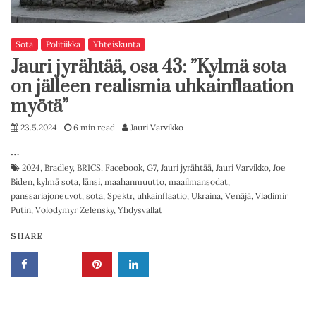
Sota
Politiikka
Yhteiskunta
Jauri jyrähtää, osa 43: ”Kylmä sota
on jälleen realismia uhkainflaation
myötä”
23.5.2024
6 min read
Jauri Varvikko
…
2024
,
Bradley
,
BRICS
,
Facebook
,
G7
,
Jauri jyrähtää
,
Jauri Varvikko
,
Joe
Biden
,
kylmä sota
,
länsi
,
maahanmuutto
,
maailmansodat
,
panssariajoneuvot
,
sota
,
Spektr
,
uhkainflaatio
,
Ukraina
,
Venäjä
,
Vladimir
Putin
,
Volodymyr Zelensky
,
Yhdysvallat
SHARE