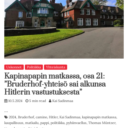
Uskonnot
Politiikka
Yhteiskunta
Kapinapapin matkassa, osa 21:
”Bruderhof-yhteisö sai alkunsa
Hitlerin vastustuksesta”
10.5.2024
5 min read
Kai Sadinmaa
…
2024
,
Bruderhof
,
camino
,
Hitler
,
Kai Sadinmaa
,
kapinapapin matkassa
,
kaupallisuus
,
matkailu
,
pappi
,
politiikka
,
pyhiinvaellus
,
Thomas Müntzer
,