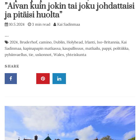
”Aivan kuin jokin tai joku johdattaisi
ja pitäisi huolta”
10.5.2024
3 min read
Kai Sadinmaa
…
2024
,
Bruderhof
,
camino
,
Dublin
,
Holyhead
,
Irlanti
,
Iso-Britannia
,
Kai
Sadinmaa
,
kapinapapin matkassa
,
kaupallisuus
,
matkailu
,
pappi
,
politiikka
,
pyhiinvaellus
,
tie
,
uskonnot
,
Wales
,
yhteiskunta
SHARE