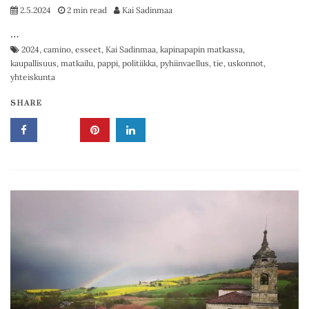
2.5.2024
2 min read
Kai Sadinmaa
…
2024
,
camino
,
esseet
,
Kai Sadinmaa
,
kapinapapin matkassa
,
kaupallisuus
,
matkailu
,
pappi
,
politiikka
,
pyhiinvaellus
,
tie
,
uskonnot
,
yhteiskunta
SHARE