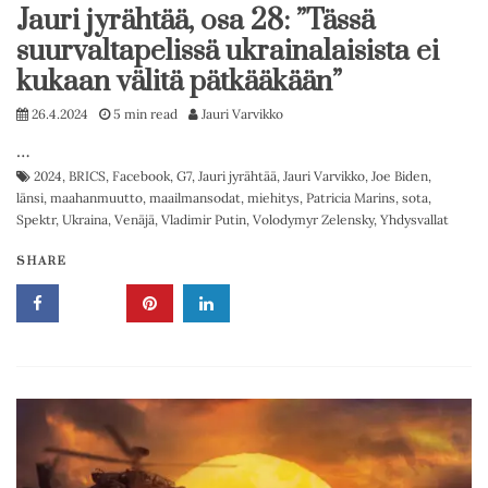
Jauri jyrähtää, osa 28: ”Tässä
suurvaltapelissä ukrainalaisista ei
kukaan välitä pätkääkään”
26.4.2024
5 min read
Jauri Varvikko
…
2024
,
BRICS
,
Facebook
,
G7
,
Jauri jyrähtää
,
Jauri Varvikko
,
Joe Biden
,
länsi
,
maahanmuutto
,
maailmansodat
,
miehitys
,
Patricia Marins
,
sota
,
Spektr
,
Ukraina
,
Venäjä
,
Vladimir Putin
,
Volodymyr Zelensky
,
Yhdysvallat
SHARE