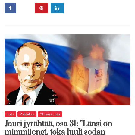
Sota
Politiikka
Yhteiskunta
Jauri jyrähtää, osa 31: ”Länsi on
mimmijengi, joka luuli sodan