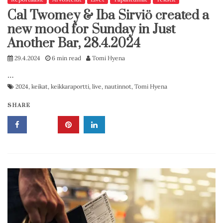
Cal Twomey & Iba Sirviö created a
new mood for Sunday in Just
Another Bar, 28.4.2024
29.4.2024
6 min read
Tomi Hyena
…
2024
,
keikat
,
keikkaraportti
,
live
,
nautinnot
,
Tomi Hyena
SHARE