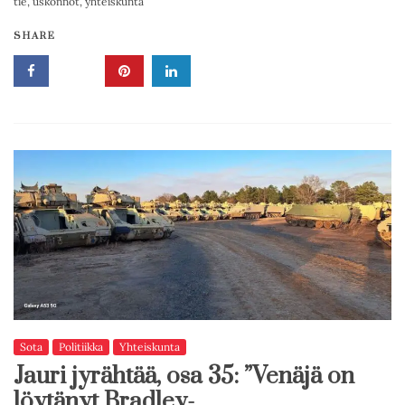
tie
,
uskonnot
,
yhteiskunta
SHARE
Sota
Politiikka
Yhteiskunta
Jauri jyrähtää, osa 35: ”Venäjä on
löytänyt Bradley-