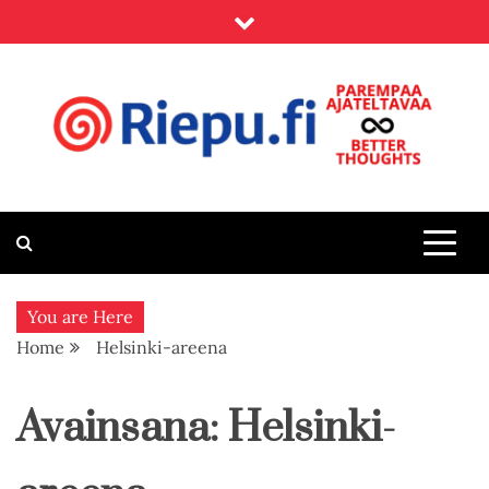
Skip
to
content
Riepu.fi
Parempaa ajateltavaa – Better thoughts
You are Here
Home
Helsinki-areena
Avainsana:
Helsinki-