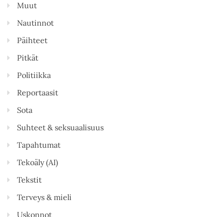
Muut
Nautinnot
Päihteet
Pitkät
Politiikka
Reportaasit
Sota
Suhteet & seksuaalisuus
Tapahtumat
Tekoäly (AI)
Tekstit
Terveys & mieli
Uskonnot