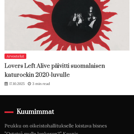
Arvostelut
Lovers Left Alive päivitti suomalaisen
katurockin 2020-luvulle
17.10.2025
3 min read
Kuumimmat
Peukku on oikeistohallitukselle loistava bisnes
”Ostatsä mulle lonkeron?” Kaunis…