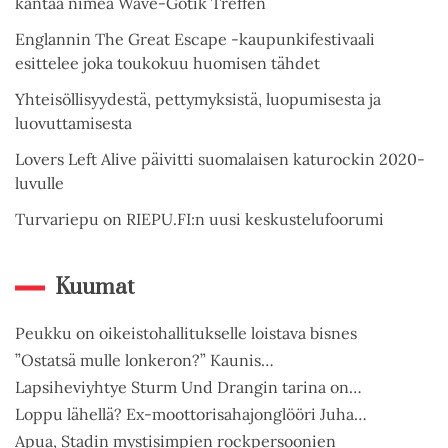
kantaa nimeä Wave-Gotik Treffen
Englannin The Great Escape -kaupunkifestivaali
esittelee joka toukokuu huomisen tähdet
Yhteisöllisyydestä, pettymyksistä, luopumisesta ja
luovuttamisesta
Lovers Left Alive päivitti suomalaisen katurockin 2020-
luvulle
Turvariepu on RIEPU.FI:n uusi keskustelufoorumi
Kuumat
Peukku on oikeistohallitukselle loistava bisnes
”Ostatsä mulle lonkeron?” Kaunis…
Lapsiheviyhtye Sturm Und Drangin tarina on…
Loppu lähellä? Ex-moottorisahajonglööri Juha…
Apua, Stadin mystisimpien rockpersoonien