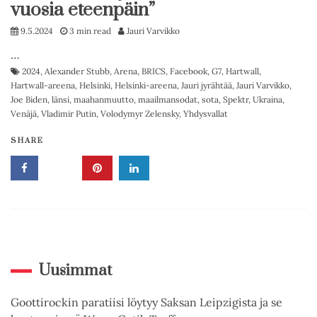
vuosia eteenpäin”
9.5.2024
3 min read
Jauri Varvikko
…
2024
,
Alexander Stubb
,
Arena
,
BRICS
,
Facebook
,
G7
,
Hartwall
,
Hartwall-areena
,
Helsinki
,
Helsinki-areena
,
Jauri jyrähtää
,
Jauri Varvikko
,
Joe Biden
,
länsi
,
maahanmuutto
,
maailmansodat
,
sota
,
Spektr
,
Ukraina
,
Venäjä
,
Vladimir Putin
,
Volodymyr Zelensky
,
Yhdysvallat
SHARE
Uusimmat
Goottirockin paratiisi löytyy Saksan Leipzigista ja se