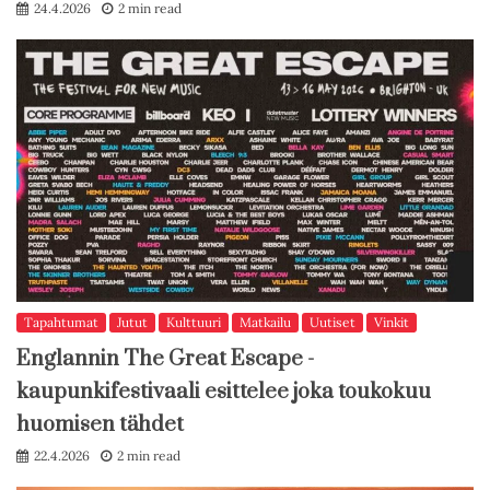
24.4.2026
2 min read
Tapahtumat
Jutut
Kulttuuri
Matkailu
Uutiset
Vinkit
Englannin The Great Escape -
kaupunkifestivaali esittelee joka toukokuu
huomisen tähdet
22.4.2026
2 min read