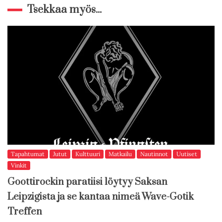
Tsekkaa myös...
Tapahtumat
Jutut
Kulttuuri
Matkailu
Nautinnot
Uutiset
Vinkit
Goottirockin paratiisi löytyy Saksan
Leipzigista ja se kantaa nimeä Wave-Gotik
Treffen