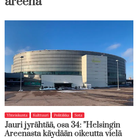
areena
Yhteiskunta
Kulttuuri
Politiikka
Sota
Jauri jyrähtää, osa 34: ”Helsingin
Areenasta käydään oikeutta vielä