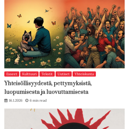
Esseet
Kulttuuri
Tekstit
Uutiset
Yhteiskunta
Yhteisöllisyydestä, pettymyksistä,
luopumisesta ja luovuttamisesta
16.1.2026
6 min read