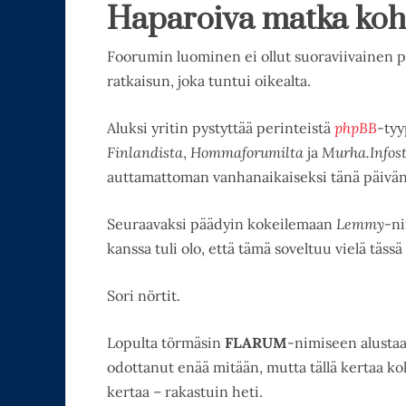
Haparoiva matka koht
Foorumin luominen ei ollut suoraviivainen pro
ratkaisun, joka tuntui oikealta.
Aluksi yritin pystyttää perinteistä
phpBB
-tyy
Finlandista
,
Hommaforumilta
ja
Murha.Infos
auttamattoman vanhanaikaiseksi tänä päivän
Seuraavaksi päädyin kokeilemaan
Lemmy
-ni
kanssa tuli olo, että tämä soveltuu vielä täss
Sori nörtit.
Lopulta törmäsin
FLARUM
-nimiseen alustaa
odottanut enää mitään, mutta tällä kertaa 
kertaa – rakastuin heti.