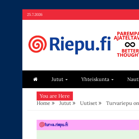
Skip
25.7.2026
to
content
Riepu.fi
Parempaa ajateltavaa – Better thoughts
Jutut
Yhteiskunta
Naut
You are Here
Home
Jutut
Uutiset
Turvariepu on