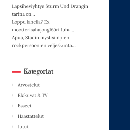
Lapsiheviyhtye Sturm Und Drangin
tarina on…
Loppu lähellä? Ex-
moottorisahajonglööri Juha…
Apua, Stadin mystisimpien
rockpersoonien veljeskunta…
Kategoriat
Arvostelut
Elokuvat & TV
Esseet
Haastattelut
Jutut