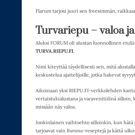
Flarum tarjosi juuri sen freesimmän, raikka
Turvariepu – valoa j
Aluksi
FORUM
oli alustan luonnollinen etuli
TURVA.RIEPU.FI
.
Nimi kiteyttää täydellisesti sen, mitä alustalla
keskustelua ajattelijoille, jotka hakevat syvyy
Aikoinaan yksi RIEPU.FI-verkkolehden kantavis
vertaistukialustana ja varaventtiilinä silloi
missään näy valoa.
Jonkinlainen vaihtoehto silloinkin, kun hätä 
tarjoavat vain
Burana
-reseptejä ja kättä ulk