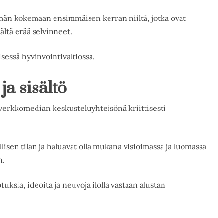
tämän kokemaan ensimmäisen kerran niiltä, jotka ovat
ltä erää selvinneet.
essä hyvinvointivaltiossa.
a sisältö
verkkomedian keskusteluyhteisönä kriittisesti
lisen tilan ja haluavat olla mukana visioimassa ja luomassa
n.
uksia, ideoita ja neuvoja ilolla vastaan alustan