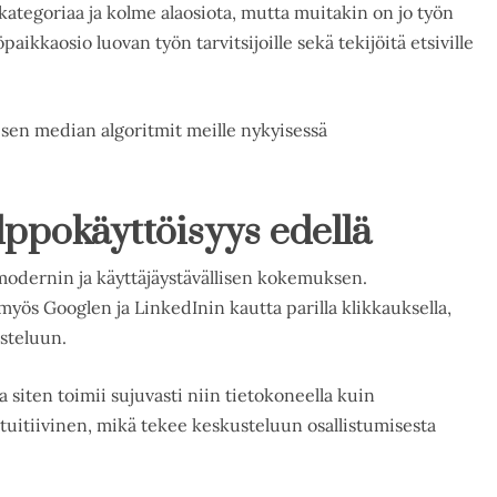
ategoriaa ja kolme alaosiota, mutta muitakin on jo työn
aikkaosio luovan työn tarvitsijoille sekä tekijöitä etsiville
lisen median algoritmit meille nykyisessä
lppokäyttöisyys edellä
modernin ja käyttäjäystävällisen kokemuksen.
yös Googlen ja LinkedInin kautta parilla klikkauksella,
usteluun.
 siten toimii sujuvasti niin tietokoneella kuin
 intuitiivinen, mikä tekee keskusteluun osallistumisesta