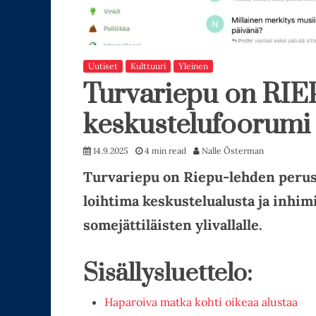
Uutiset
Kulttuuri
Yleinen
Turvariepu on RIEP
keskustelufoorumi
14.9.2025
4 min read
Nalle Österman
Turvariepu on Riepu-lehden perust
loihtima keskustelualusta ja inhim
somejättiläisten ylivallalle.
Sisällysluettelo:
Haparoiva matka kohti oikeaa alustaa