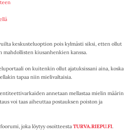
yteen
llä
uilta keskusteluoption pois kylmästi siksi, etten ollut
an mahdollisten kiusanhenkien kanssa.
uportaali on kuitenkin ollut ajatuksissani aina, koska
llakin tapaa niin mielivaltaisia.
identiteettivarkaiden annetaan mellastaa mielin määrin
aus voi taas aiheuttaa postauksen poiston ja
foorumi, joka löytyy osoitteesta
TURVA.RIEPU.FI
.