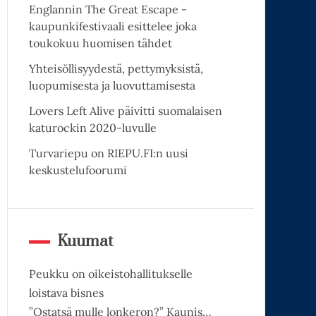
Englannin The Great Escape -
kaupunkifestivaali esittelee joka
toukokuu huomisen tähdet
Yhteisöllisyydestä, pettymyksistä,
luopumisesta ja luovuttamisesta
Lovers Left Alive päivitti suomalaisen
katurockin 2020-luvulle
Turvariepu on RIEPU.FI:n uusi
keskustelufoorumi
Kuumat
Peukku on oikeistohallitukselle
loistava bisnes
”Ostatsä mulle lonkeron?” Kaunis…