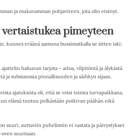
amman ja mukavamman pohjavireen, jota olin etsinyt.
a vertaistukea pimeyteen
ite, kunnes eräänä aamuna bussimatkalla se sitten iski:
 ajattelin haluavan tarjota – aitoa, vilpitöntä ja älykästä
ttä ja substanssia pinnallisuuden ja säihkyn sijaan.
ta ajatuksista oli, että se voisi toimia turvapaikkana,
n, kun elämä tuntuu pelkästään potkivan päähän eikä
on suuri, auttaviin puhelimiin ei vastata ja päivystykset
o-oven suuntaan.