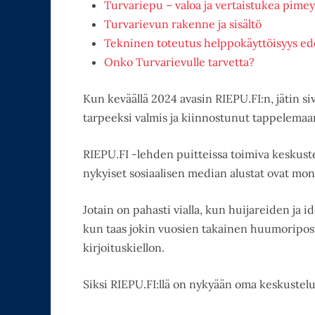
Turvariepu – valoa ja vertaistukea pime
Turvarievun rakenne ja sisältö
Tekninen toteutus helppokäyttöisyys ede
Onko Turvarievulle tarvetta?
Kun keväällä 2024 avasin RIEPU.FI:n, jätin siv
tarpeeksi valmis ja kiinnostunut tappelema
RIEPU.FI -lehden puitteissa toimiva keskustel
nykyiset sosiaalisen median alustat ovat mone
Jotain on pahasti vialla, kun huijareiden ja 
kun taas jokin vuosien takainen huumoripost
kirjoituskiellon.
Siksi RIEPU.FI:llä on nykyään oma keskustelu