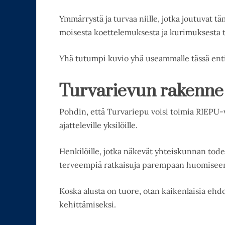
Ymmärrystä ja turvaa niille, jotka joutuvat 
moisesta koettelemuksesta ja kurimuksesta tä
Yhä tutumpi kuvio yhä useammalle tässä entis
Turvarievun rakenne j
Pohdin, että Turvariepu voisi toimia RIEPU-
ajatteleville yksilöille.
Henkilöille, jotka näkevät yhteiskunnan todel
terveempiä ratkaisuja parempaan huomisee
Koska alusta on tuore, otan kaikenlaisia ehdot
kehittämiseksi.