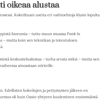
i oikeaa alustaa
sessi. Kokeiltuani useita eri vaihtoehtoja löysin lopulta
ppistä foorumia – tuttu muun muassa
Punk In
ta
– mutta koin sen tekniikan ja toteutuksen
ä.
mistä keskustelualustaa – turha arvata miksi – mutta sen
ä vaiheessa ainoastaan nörteille.
n. Edellisten kokeilujen ja pettymysten jälkeen en
kokemus oli kuin Oasis-yhtyeen kuuleminen ensimmäistä