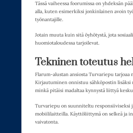
Tässä vaiheessa foorumissa on yhdeksän pääk
alla, kuten esimerkiksi jonkinlainen avoin työp
työnantajille.
Jotain muuta kuin sitä öyhötystä, jota sosiaa
huomiotaloudessa tarjoilevat.
Tekninen toteutus he
Flarum-alustan ansiosta Turvariepu tarjoaa 
Kirjautuminen onnistuu sähköpostin lisäksi m
minkä pitäisi madaltaa kynnystä liittyä kesk
Turvariepu on suunniteltu responsiiviseksi ja
mobiililaitteilla. Käyttöliittymä on selkeä ja
vaivatonta.