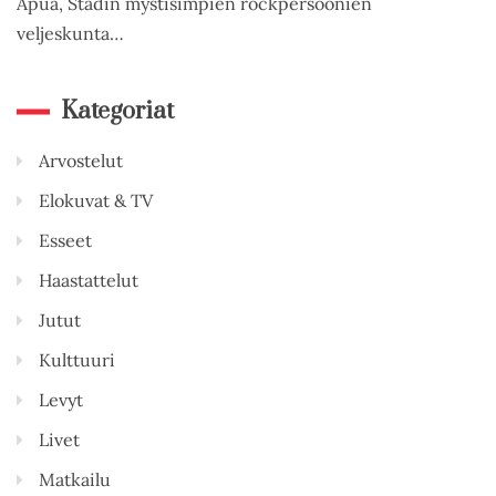
Apua, Stadin mystisimpien rockpersoonien
veljeskunta…
Kategoriat
Arvostelut
Elokuvat & TV
Esseet
Haastattelut
Jutut
Kulttuuri
Levyt
Livet
Matkailu