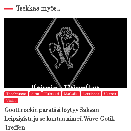
Tsekkaa myös...
Tapahtumat
Jutut
Kulttuuri
Matkailu
Nautinnot
Uutiset
Vinkit
Goottirockin paratiisi löytyy Saksan
Leipzigista ja se kantaa nimeä Wave-Gotik
Treffen