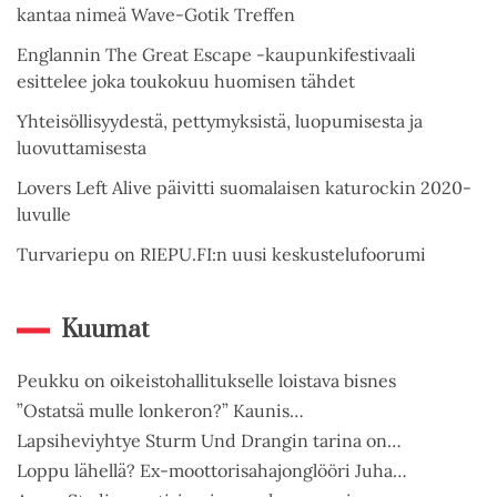
kantaa nimeä Wave-Gotik Treffen
Englannin The Great Escape -kaupunkifestivaali
esittelee joka toukokuu huomisen tähdet
Yhteisöllisyydestä, pettymyksistä, luopumisesta ja
luovuttamisesta
Lovers Left Alive päivitti suomalaisen katurockin 2020-
luvulle
Turvariepu on RIEPU.FI:n uusi keskustelufoorumi
Kuumat
Peukku on oikeistohallitukselle loistava bisnes
”Ostatsä mulle lonkeron?” Kaunis…
Lapsiheviyhtye Sturm Und Drangin tarina on…
Loppu lähellä? Ex-moottorisahajonglööri Juha…