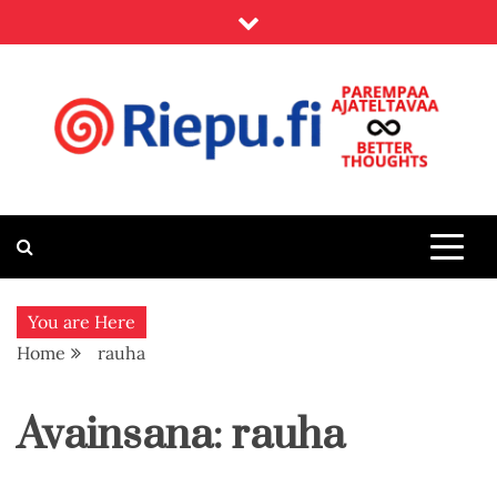
Skip
to
content
Riepu.fi
Parempaa ajateltavaa – Better thoughts
You are Here
Home
rauha
Avainsana:
rauha