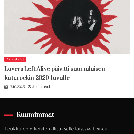
Arvostelut
Lovers Left Alive päivitti suomalaisen
katurockin 2020-luvulle
17.10.2025
3 min read
Kuumimmat
Peukku on oikeistohallitukselle loistava bisnes