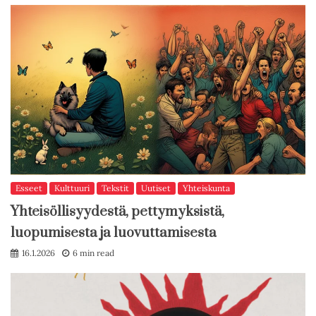
Esseet
Kulttuuri
Tekstit
Uutiset
Yhteiskunta
Yhteisöllisyydestä, pettymyksistä,
luopumisesta ja luovuttamisesta
16.1.2026
6 min read