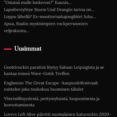
”Ostatsä mulle lonkeron?” Kaunis…
Lapsiheviyhtye Sturm Und Drangin tarina on…
Loppu lähellä? Ex-moottorisahajonglööri Juha…
Apua, Stadin mystisimpien rockpersoonien
veljeskunta…
Uusimmat
Goottirockin paratiisi löytyy Saksan Leipzigista ja se
kantaa nimeä Wave-Gotik Treffen
Englannin The Great Escape -kaupunkifestivaali
esittelee joka toukokuu huomisen tähdet
Yhteisöllisyydestä, pettymyksistä, luopumisesta ja
luovuttamisesta
Lovers Left Alive päivitti suomalaisen katurockin 2020-