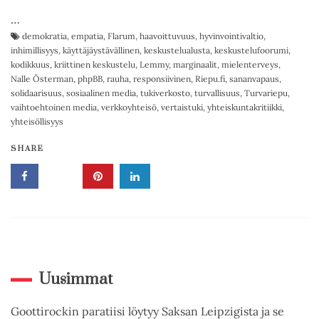
…
demokratia
,
empatia
,
Flarum
,
haavoittuvuus
,
hyvinvointivaltio
,
inhimillisyys
,
käyttäjäystävällinen
,
keskustelualusta
,
keskustelufoorumi
,
kodikkuus
,
kriittinen keskustelu
,
Lemmy
,
marginaalit
,
mielenterveys
,
Nalle Österman
,
phpBB
,
rauha
,
responsiivinen
,
Riepu.fi
,
sananvapaus
,
solidaarisuus
,
sosiaalinen media
,
tukiverkosto
,
turvallisuus
,
Turvariepu
,
vaihtoehtoinen media
,
verkkoyhteisö
,
vertaistuki
,
yhteiskuntakritiikki
,
yhteisöllisyys
SHARE
Uusimmat
Goottirockin paratiisi löytyy Saksan Leipzigista ja se