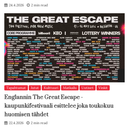
24.4.2026
2 min read
Tapahtumat
Jutut
Kulttuuri
Matkailu
Uutiset
Vinkit
Englannin The Great Escape -
kaupunkifestivaali esittelee joka toukokuu
huomisen tähdet
22.4.2026
2 min read