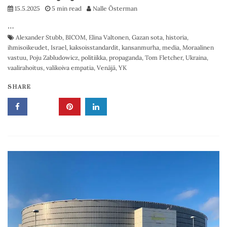
15.5.2025
5 min read
Nalle Österman
…
Alexander Stubb
,
BICOM
,
Elina Valtonen
,
Gazan sota
,
historia
,
ihmisoikeudet
,
Israel
,
kaksoisstandardit
,
kansanmurha
,
media
,
Moraalinen
vastuu
,
Poju Zabludowicz
,
politiikka
,
propaganda
,
Tom Fletcher
,
Ukraina
,
vaalirahoitus
,
valikoiva empatia
,
Venäjä
,
YK
SHARE