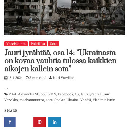
Yhteiskunta
Politiikka
Sota
Jauri jyrähtää, osa 14: ”Ukrainasta
on kovaa vauhtia tulossa kaikkien
aikojen kallein sota”
18.4.2024
3 min read
Jauri Varvikko
…
2024
,
Alexander Stubb
,
BRICS
,
Facebook
,
G7
,
Jauri jyrähtää
,
Jauri
Varvikko
,
maahanmuutto
,
sota
,
Spektr
,
Ukraina
,
Venäjä
,
Vladimir Putin
SHARE