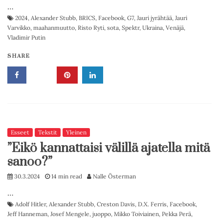
…
2024
,
Alexander Stubb
,
BRICS
,
Facebook
,
G7
,
Jauri jyrähtää
,
Jauri
Varvikko
,
maahanmuutto
,
Risto Ryti
,
sota
,
Spektr
,
Ukraina
,
Venäjä
,
Vladimir Putin
SHARE
Esseet
Tekstit
Yleinen
”Eikö kannattaisi välillä ajatella mitä
sanoo?”
30.3.2024
14 min read
Nalle Österman
…
Adolf Hitler
,
Alexander Stubb
,
Creston Davis
,
D.X. Ferris
,
Facebook
,
Jeff Hanneman
,
Josef Mengele
,
juoppo
,
Mikko Toiviainen
,
Pekka Perä
,