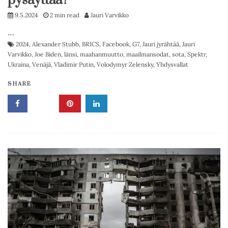
pysäyttää?”
9.5.2024
2 min read
Jauri Varvikko
…
2024
,
Alexander Stubb
,
BRICS
,
Facebook
,
G7
,
Jauri jyrähtää
,
Jauri
Varvikko
,
Joe Biden
,
länsi
,
maahanmuutto
,
maailmansodat
,
sota
,
Spektr
,
Ukraina
,
Venäjä
,
Vladimir Putin
,
Volodymyr Zelensky
,
Yhdysvallat
SHARE