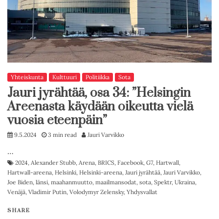
Yhteiskunta
Kulttuuri
Politiikka
Sota
Jauri jyrähtää, osa 34: ”Helsingin
Areenasta käydään oikeutta vielä
vuosia eteenpäin”
9.5.2024
3 min read
Jauri Varvikko
…
2024
,
Alexander Stubb
,
Arena
,
BRICS
,
Facebook
,
G7
,
Hartwall
,
Hartwall-areena
,
Helsinki
,
Helsinki-areena
,
Jauri jyrähtää
,
Jauri Varvikko
,
Joe Biden
,
länsi
,
maahanmuutto
,
maailmansodat
,
sota
,
Spektr
,
Ukraina
,
Venäjä
,
Vladimir Putin
,
Volodymyr Zelensky
,
Yhdysvallat
SHARE