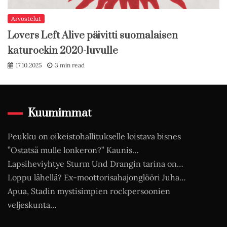
Arvostelut
Lovers Left Alive päivitti suomalaisen
katurockin 2020-luvulle
17.10.2025
3 min read
Kuumimmat
Peukku on oikeistohallitukselle loistava bisnes
”Ostatsä mulle lonkeron?” Kaunis…
Lapsiheviyhtye Sturm Und Drangin tarina on…
Loppu lähellä? Ex-moottorisahajonglööri Juha…
Apua, Stadin mystisimpien rockpersoonien
veljeskunta…