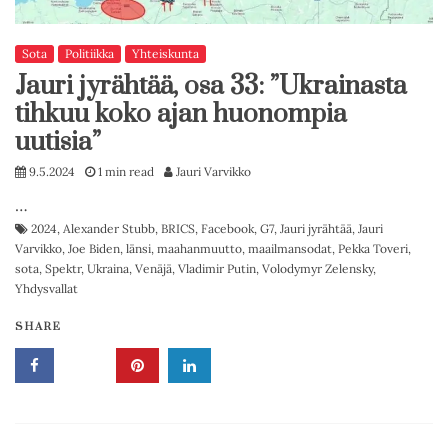
Sota
Politiikka
Yhteiskunta
Jauri jyrähtää, osa 33: ”Ukrainasta
tihkuu koko ajan huonompia
uutisia”
9.5.2024
1 min read
Jauri Varvikko
…
2024
,
Alexander Stubb
,
BRICS
,
Facebook
,
G7
,
Jauri jyrähtää
,
Jauri
Varvikko
,
Joe Biden
,
länsi
,
maahanmuutto
,
maailmansodat
,
Pekka Toveri
,
sota
,
Spektr
,
Ukraina
,
Venäjä
,
Vladimir Putin
,
Volodymyr Zelensky
,
Yhdysvallat
SHARE