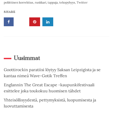
poliittinen korrektius
,
runkkari
,
tappaja
,
tekopyhyys
,
Twitter
SHARE
Uusimmat
Goottirockin paratiisi löytyy Saksan Leipzigista ja se
kantaa nimeä Wave-Gotik Treffen
Englannin The Great Escape -kaupunkifestivaali
esittelee joka toukokuu huomisen tähdet
Yhteisöllisyydestä, pettymyksistä, luopumisesta ja
luovuttamisesta