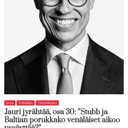
Sota
Politiikka
Yhteiskunta
Jauri jyrähtää, osa 30: ”Stubb ja
Baltian porukkako venäläiset aikoo