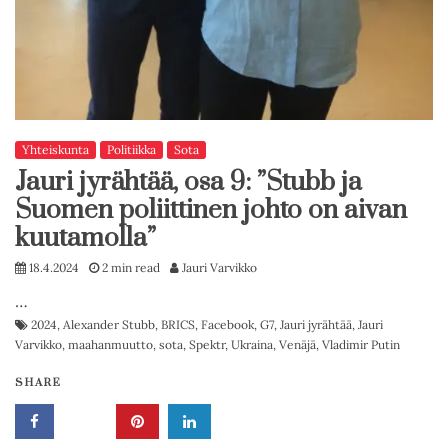
Yhteiskunta
Politiikka
Sota
Jauri jyrähtää, osa 9: ”Stubb ja
Suomen poliittinen johto on aivan
kuutamolla”
18.4.2024
2 min read
Jauri Varvikko
…
2024
,
Alexander Stubb
,
BRICS
,
Facebook
,
G7
,
Jauri jyrähtää
,
Jauri
Varvikko
,
maahanmuutto
,
sota
,
Spektr
,
Ukraina
,
Venäjä
,
Vladimir Putin
SHARE