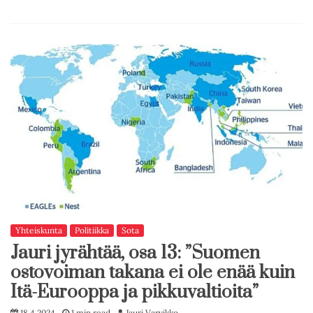
Yhteiskunta
Politiikka
Sota
Jauri jyrähtää, osa 13: ”Suomen
ostovoiman takana ei ole enää kuin
Itä-Eurooppa ja pikkuvaltioita”
18.4.2024
1 min read
Jauri Varvikko