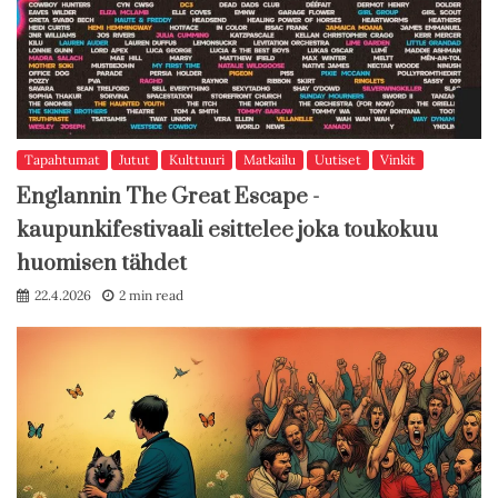
Tapahtumat
Jutut
Kulttuuri
Matkailu
Uutiset
Vinkit
Englannin The Great Escape -
kaupunkifestivaali esittelee joka toukokuu
huomisen tähdet
22.4.2026
2 min read