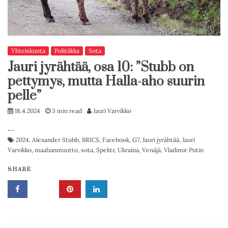
Yhteiskunta
Politiikka
Sota
Jauri jyrähtää, osa 10: ”Stubb on
pettymys, mutta Halla-aho suurin
pelle”
18.4.2024
3 min read
Jauri Varvikko
…
2024
,
Alexander Stubb
,
BRICS
,
Facebook
,
G7
,
Jauri jyrähtää
,
Jauri
Varvikko
,
maahanmuutto
,
sota
,
Spektr
,
Ukraina
,
Venäjä
,
Vladimir Putin
SHARE