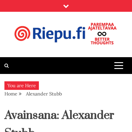
Skip
to
content
Riepu.fi
Parempaa ajateltavaa – Better thoughts
You are Here
Home
Alexander Stubb
Avainsana:
Alexander