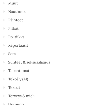
Muut
Nautinnot
Päihteet
Pitkät
Politiikka
Reportaasit
Sota
Suhteet & seksuaalisuus
Tapahtumat
Tekoäly (AI)
Tekstit
Terveys & mieli
Uskonnot