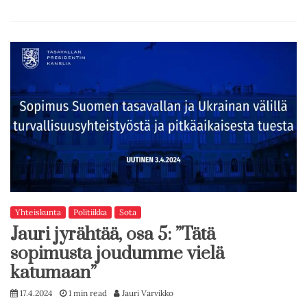
Yhteiskunta
Politiikka
Sota
Jauri jyrähtää, osa 5: ”Tätä
sopimusta joudumme vielä
katumaan”
17.4.2024
1 min read
Jauri Varvikko