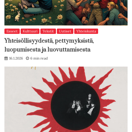
Esseet
Kulttuuri
Tekstit
Uutiset
Yhteiskunta
Yhteisöllisyydestä, pettymyksistä,
luopumisesta ja luovuttamisesta
16.1.2026
6 min read