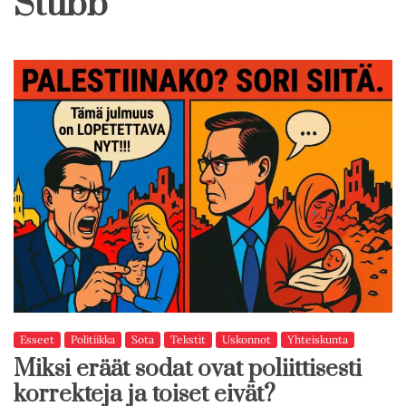
Stubb
Esseet
Politiikka
Sota
Tekstit
Uskonnot
Yhteiskunta
Miksi eräät sodat ovat poliittisesti
korrekteja ja toiset eivät?