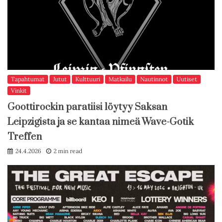
Tapahtumat
Jutut
Kulttuuri
Matkailu
Nautinnot
Uutiset
Vinkit
Goottirockin paratiisi löytyy Saksan
Leipzigista ja se kantaa nimeä Wave-Gotik
Treffen
24.4.2026
2 min read