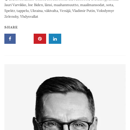
Jauri Varvikko
,
Joe Biden
,
länsi
,
maahanmuutto
,
maailmansodat
,
sota
,
Spektr
,
tappelu
,
Ukraina
,
väkivalta
,
Venäjä
,
Vladimir Putin
,
Volodymyr
Zelensky
,
Yhdysvallat
SHARE