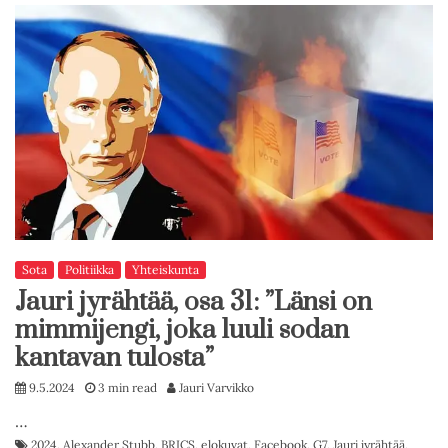
Sota
Politiikka
Yhteiskunta
Jauri jyrähtää, osa 31: ”Länsi on
mimmijengi, joka luuli sodan
kantavan tulosta”
9.5.2024
3 min read
Jauri Varvikko
…
2024
,
Alexander Stubb
,
BRICS
,
elokuvat
,
Facebook
,
G7
,
Jauri jyrähtää
,