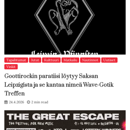
Tapahtumat
Jutut
Kulttuuri
Matkailu
Nautinnot
Uutiset
Vinkit
Goottirockin paratiisi löytyy Saksan
Leipzigista ja se kantaa nimeä Wave-Gotik
Treffen
24.4.2026
2 min read