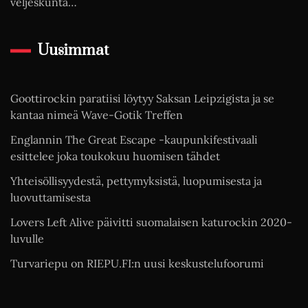
veljeskunta…
Uusimmat
Goottirockin paratiisi löytyy Saksan Leipzigista ja se
kantaa nimeä Wave-Gotik Treffen
Englannin The Great Escape -kaupunkifestivaali
esittelee joka toukokuu huomisen tähdet
Yhteisöllisyydestä, pettymyksistä, luopumisesta ja
luovuttamisesta
Lovers Left Alive päivitti suomalaisen katurockin 2020-
luvulle
Turvariepu on RIEPU.FI:n uusi keskustelufoorumi