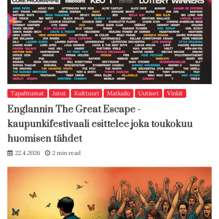
Tapahtumat
Jutut
Kulttuuri
Matkailu
Uutiset
Vinkit
Englannin The Great Escape -
kaupunkifestivaali esittelee joka toukokuu
huomisen tähdet
22.4.2026
2 min read