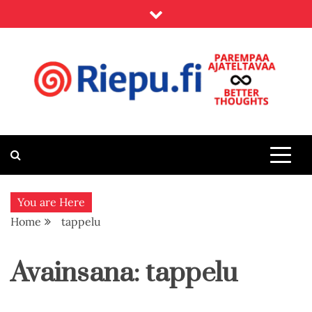
Skip
to
content
Riepu.fi
Parempaa ajateltavaa – Better thoughts
You are Here
Home
tappelu
Avainsana:
tappelu