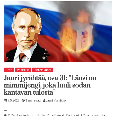
Sota
Politiikka
Yhteiskunta
Jauri jyrähtää, osa 31: ”Länsi on
mimmijengi, joka luuli sodan
kantavan tulosta”
9.5.2024
3 min read
Jauri Varvikko
…
2024
,
Alexander Stubb
,
BRICS
,
elokuvat
,
Facebook
,
G7
,
Jauri jyrähtää
,