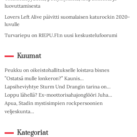
luovuttamisesta
Lovers Left Alive päivitti suomalaisen katurockin 2020-
luvulle
Turvariepu on RIEPU.FI:n uusi keskustelufoorumi
Kuumat
Peukku on oikeistohallitukselle loistava bisnes
”Ostatsä mulle lonkeron?” Kaunis…
Lapsiheviyhtye Sturm Und Drangin tarina on…
Loppu lähellä? Ex-moottorisahajonglööri Juha…
Apua, Stadin mystisimpien rockpersoonien
veljeskunta…
Kategoriat