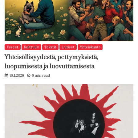
Esseet
Kulttuuri
Tekstit
Uutiset
Yhteiskunta
Yhteisöllisyydestä, pettymyksistä,
luopumisesta ja luovuttamisesta
16.1.2026
6 min read