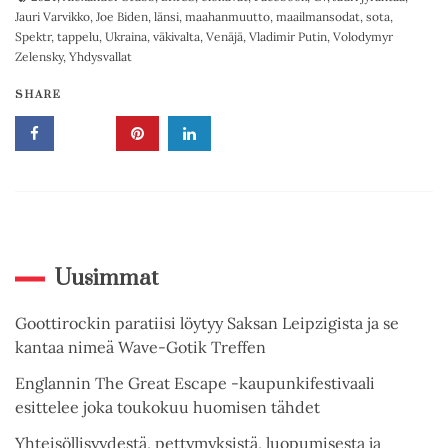
Jauri Varvikko
,
Joe Biden
,
länsi
,
maahanmuutto
,
maailmansodat
,
sota
,
Spektr
,
tappelu
,
Ukraina
,
väkivalta
,
Venäjä
,
Vladimir Putin
,
Volodymyr
Zelensky
,
Yhdysvallat
SHARE
Uusimmat
Goottirockin paratiisi löytyy Saksan Leipzigista ja se
kantaa nimeä Wave-Gotik Treffen
Englannin The Great Escape -kaupunkifestivaali
esittelee joka toukokuu huomisen tähdet
Yhteisöllisyydestä, pettymyksistä, luopumisesta ja