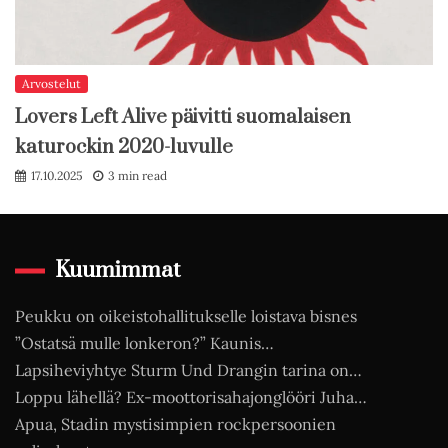
Arvostelut
Lovers Left Alive päivitti suomalaisen
katurockin 2020-luvulle
17.10.2025
3 min read
Kuumimmat
Peukku on oikeistohallitukselle loistava bisnes
”Ostatsä mulle lonkeron?” Kaunis…
Lapsiheviyhtye Sturm Und Drangin tarina on…
Loppu lähellä? Ex-moottorisahajonglööri Juha…
Apua, Stadin mystisimpien rockpersoonien