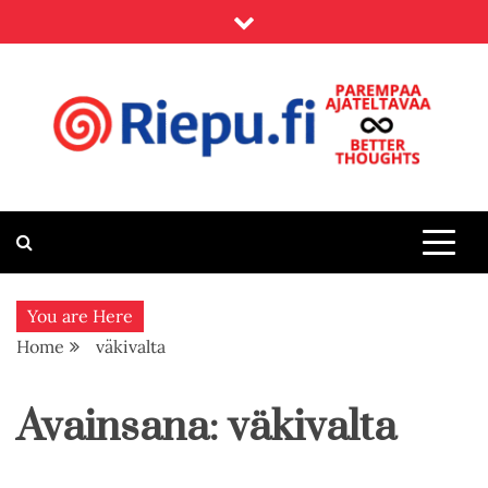
Skip
to
content
Riepu.fi
Parempaa ajateltavaa – Better thoughts
You are Here
Home
väkivalta
Avainsana:
väkivalta