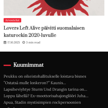
Arvostelut
Lovers Left Alive päivitti suomalaisen
katurockin 2020-luvulle
17.10.2025
3 min read
Kuumimmat
Peukku on oikeistohallitukselle loistava bisnes
”Ostatsä mulle lonkeron?” Kaunis…
Lapsiheviyhtye Sturm Und Drangin tarina on…
Loppu lähellä? Ex-moottorisahajonglööri Juha…
Apua, Stadin mystisimpien rockpersoonien