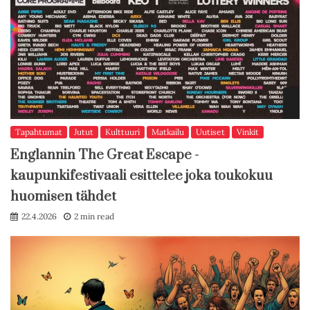
Tapahtumat
Jutut
Kulttuuri
Matkailu
Uutiset
Vinkit
Englannin The Great Escape -
kaupunkifestivaali esittelee joka toukokuu
huomisen tähdet
22.4.2026
2 min read