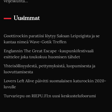
veljeskunta…
Uusimmat
Goottirockin paratiisi löytyy Saksan Leipzigista ja se
kantaa nimeä Wave-Gotik Treffen
Englannin The Great Escape -kaupunkifestivaali
esittelee joka toukokuu huomisen tähdet
Yhteisöllisyydestä, pettymyksistä, luopumisesta ja
luovuttamisesta
Lovers Left Alive päivitti suomalaisen katurockin 2020-
luvulle
Turvariepu on RIEPU.FI:n uusi keskustelufoorumi