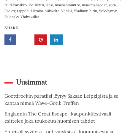
Jauri Varvikko
,
Joe Biden
,
länsi
,
maahanmuutto
,
maailmansodat
,
sota
,
Spektr
,
tappelu
,
Ukraina
,
väkivalta
,
Venäjä
,
Vladimir Putin
,
Volodymyr
Zelensky
,
Yhdysvallat
SHARE
Uusimmat
Goottirockin paratiisi löytyy Saksan Leipzigista ja se
kantaa nimeä Wave-Gotik Treffen
Englannin The Great Escape -kaupunkifestivaali
esittelee joka toukokuu huomisen tähdet
Yhteisöllisyydestä, pettymyksistä, luopumisesta ja