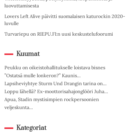
luovuttamisesta
Lovers Left Alive päivitti suomalaisen katurockin 2020-
luvulle
Turvariepu on RIEPU.FI:n uusi keskustelufoorumi
Kuumat
Peukku on oikeistohallitukselle loistava bisnes
”Ostatsä mulle lonkeron?” Kaunis…
Lapsiheviyhtye Sturm Und Drangin tarina on…
Loppu lähellä? Ex-moottorisahajonglööri Juha…
Apua, Stadin mystisimpien rockpersoonien
veljeskunta…
Kategoriat