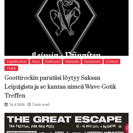
Tapahtumat
Jutut
Kulttuuri
Matkailu
Nautinnot
Uutiset
Vinkit
Goottirockin paratiisi löytyy Saksan
Leipzigista ja se kantaa nimeä Wave-Gotik
Treffen
24.4.2026
2 min read