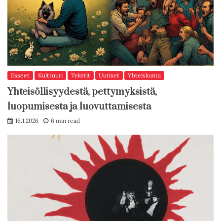
Esseet
Kulttuuri
Tekstit
Uutiset
Yhteiskunta
Yhteisöllisyydestä, pettymyksistä,
luopumisesta ja luovuttamisesta
16.1.2026
6 min read