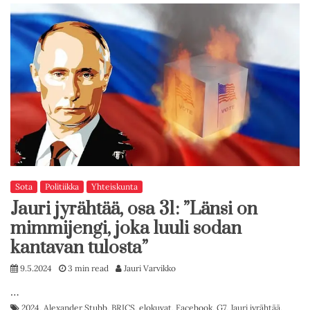
Sota
Politiikka
Yhteiskunta
Jauri jyrähtää, osa 31: ”Länsi on
mimmijengi, joka luuli sodan
kantavan tulosta”
9.5.2024
3 min read
Jauri Varvikko
…
2024
,
Alexander Stubb
,
BRICS
,
elokuvat
,
Facebook
,
G7
,
Jauri jyrähtää
,