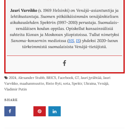
Jauri Varvikko
(s. 1969 Helsinki) on Venäjä-asiantuntija ja
lehtikustantaja. Suomen pitkäikäisimmän venäjänkielisen
aikakauslehden Spektrin (1997–2010) perustaja. Suomalais-
venäläisen koulun oppilas. Opiskellut kansainvälisiä
suhteita Kiovan ja Moskovan yliopistoissa. Tullut nimetyksi
Sanoma-konsernin medioissa (
HS
,
IS
) yhdeksi 2020-luvun
tärkeimmistä suomalaisista Venäjä-tietäjistä.
2024
,
Alexander Stubb
,
BRICS
,
Facebook
,
G7
,
Jauri jyrähtää
,
Jauri
Varvikko
,
maahanmuutto
,
Risto Ryti
,
sota
,
Spektr
,
Ukraina
,
Venäjä
,
Vladimir Putin
SHARE