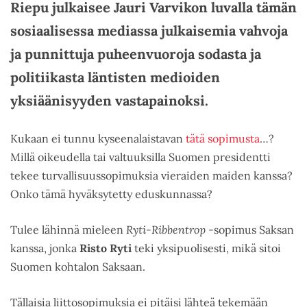
Riepu julkaisee Jauri Varvikon luvalla tämän
sosiaalisessa mediassa julkaisemia vahvoja
ja punnittuja puheenvuoroja sodasta ja
politiikasta läntisten medioiden
yksiäänisyyden vastapainoksi.
Kukaan ei tunnu kyseenalaistavan
tätä sopimusta
…?
Millä oikeudella tai valtuuksilla Suomen presidentti
tekee turvallisuussopimuksia vieraiden maiden kanssa?
Onko tämä hyväksytetty eduskunnassa?
Tulee lähinnä mieleen
Ryti-Ribbentrop
-sopimus Saksan
kanssa, jonka
Risto Ryti
teki yksipuolisesti, mikä sitoi
Suomen kohtalon Saksaan.
Tällaisia liittosopimuksia ei pitäisi lähteä tekemään