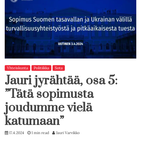
Yhteiskunta
Politiikka
Sota
Jauri jyrähtää, osa 5:
”Tätä sopimusta
joudumme vielä
katumaan”
17.4.2024
1 min read
Jauri Varvikko