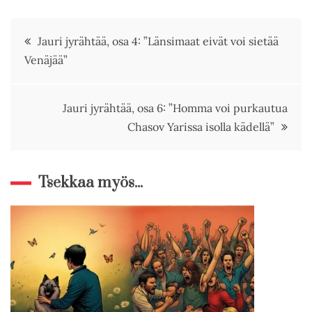
Artikkelien
Jauri jyrähtää, osa 4: ”Länsimaat eivät voi sietää
Venäjää”
selaus
Jauri jyrähtää, osa 6: ”Homma voi purkautua
Chasov Yarissa isolla kädellä”
Tsekkaa myös...