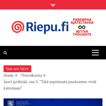
Skip
to
content
Riepu.fi
Parempaa ajateltavaa – Better thoughts
You are Here
Home
Yhteiskunta
Jauri jyrähtää, osa 5: ”Tätä sopimusta joudumme vielä
katumaan”