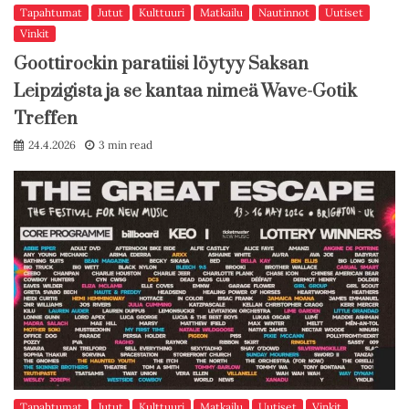
Tapahtumat
Jutut
Kulttuuri
Matkailu
Nautinnot
Uutiset
Vinkit
Goottirockin paratiisi löytyy Saksan
Leipzigista ja se kantaa nimeä Wave-Gotik
Treffen
24.4.2026
3 min read
Tapahtumat
Jutut
Kulttuuri
Matkailu
Uutiset
Vinkit