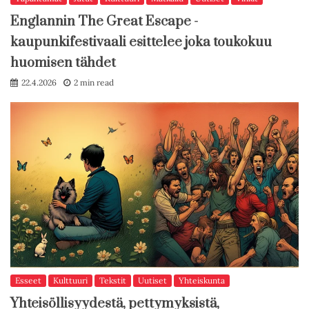
Englannin The Great Escape -
kaupunkifestivaali esittelee joka toukokuu
huomisen tähdet
22.4.2026
2 min read
Esseet
Kulttuuri
Tekstit
Uutiset
Yhteiskunta
Yhteisöllisyydestä, pettymyksistä,