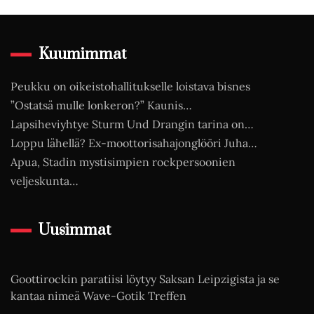
Kuumimmat
Peukku on oikeistohallitukselle loistava bisnes
”Ostatsä mulle lonkeron?” Kaunis…
Lapsiheviyhtye Sturm Und Drangin tarina on…
Loppu lähellä? Ex-moottorisahajonglööri Juha…
Apua, Stadin mystisimpien rockpersoonien
veljeskunta…
Uusimmat
Goottirockin paratiisi löytyy Saksan Leipzigista ja se
kantaa nimeä Wave-Gotik Treffen