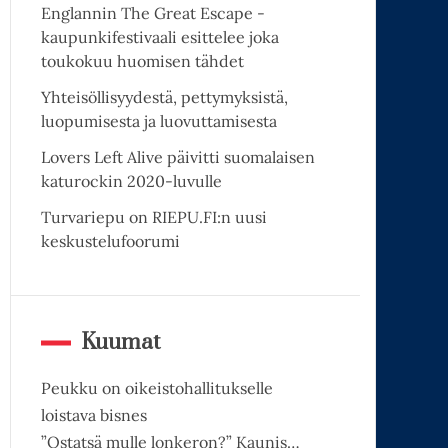
Englannin The Great Escape -
kaupunkifestivaali esittelee joka
toukokuu huomisen tähdet
Yhteisöllisyydestä, pettymyksistä,
luopumisesta ja luovuttamisesta
Lovers Left Alive päivitti suomalaisen
katurockin 2020-luvulle
Turvariepu on RIEPU.FI:n uusi
keskustelufoorumi
Kuumat
Peukku on oikeistohallitukselle
loistava bisnes
”Ostatsä mulle lonkeron?” Kaunis…