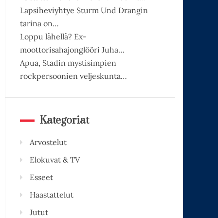
Lapsiheviyhtye Sturm Und Drangin
tarina on…
Loppu lähellä? Ex-
moottorisahajonglööri Juha…
Apua, Stadin mystisimpien
rockpersoonien veljeskunta…
Kategoriat
Arvostelut
Elokuvat & TV
Esseet
Haastattelut
Jutut