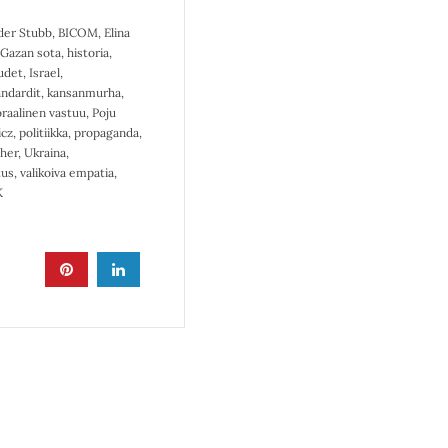
der Stubb
,
BICOM
,
Elina
Gazan sota
,
historia
,
udet
,
Israel
,
andardit
,
kansanmurha
,
raalinen vastuu
,
Poju
cz
,
politiikka
,
propaganda
,
her
,
Ukraina
,
tus
,
valikoiva empatia
,
K