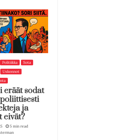
Politiikka
Sota
Uskonnot
nta
i eräät sodat
poliittisesti
ekteja ja
t eivät?
25
5 min read
sterman