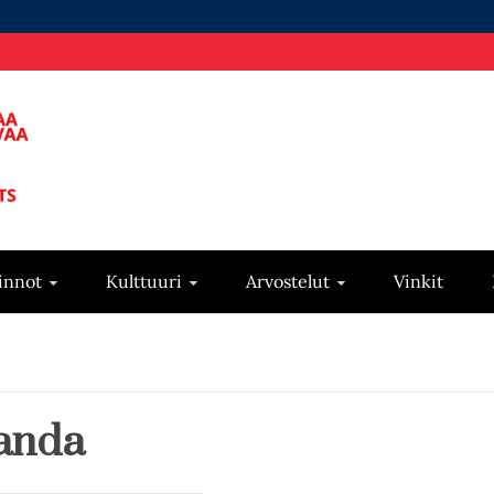
innot
Kulttuuri
Arvostelut
Vinkit
anda