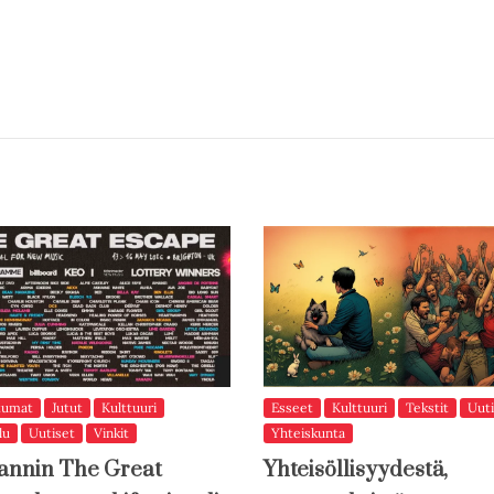
tumat
Jutut
Kulttuuri
Esseet
Kulttuuri
Tekstit
Uuti
lu
Uutiset
Vinkit
Yhteiskunta
annin The Great
Yhteisöllisyydestä,