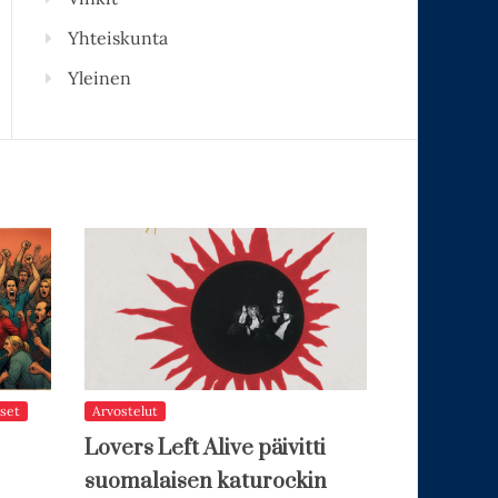
Yhteiskunta
Yleinen
set
Arvostelut
Lovers Left Alive päivitti
suomalaisen katurockin