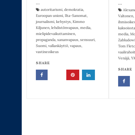
…
…
autoritarismi
,
demokratia
,
Alexan
Euroopan unioni
,
Ilta-Sanomat
,
Valtonen
,
journalismi
,
kehystys
,
Kimmo
ihmisoike
Kiljunen
,
lehdistönvapaus
,
media
,
kaksoisst
mielipidevaikuttaminen
,
media
,
Mo
propaganda
,
sananvapaus
,
sensuuri
,
Zabludowi
Suomi
,
vallankäyttö
,
vapaus
,
Tom Fletc
vastineoikeus
vaalirahoi
Venäjä
,
Y
SHARE
SHARE