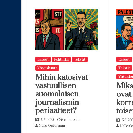
Esseet
Politiikka
Tekstit
Esseet
Yhteiskunta
Tekstit
Mihin katosivat
Yhteisku
vastuullisen
Miks
suomalaisen
ovat 
journalismin
korr
periaatteet?
toise
16.5.2025
6 min read
15.5.20
Nalle Österman
Nalle Ö