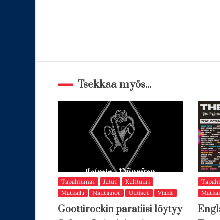
Tsekkaa myös...
Tapahtumat
Jutut
Kulttuuri
Tapah
Matkailu
Nautinnot
Uutiset
Vinkit
Matkai
Goottirockin paratiisi löytyy
Engl