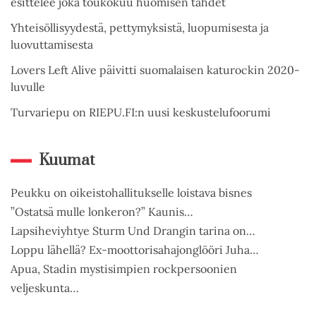
esittelee joka toukokuu huomisen tähdet
Yhteisöllisyydestä, pettymyksistä, luopumisesta ja
luovuttamisesta
Lovers Left Alive päivitti suomalaisen katurockin 2020-
luvulle
Turvariepu on RIEPU.FI:n uusi keskustelufoorumi
Kuumat
Peukku on oikeistohallitukselle loistava bisnes
”Ostatsä mulle lonkeron?” Kaunis…
Lapsiheviyhtye Sturm Und Drangin tarina on…
Loppu lähellä? Ex-moottorisahajonglööri Juha…
Apua, Stadin mystisimpien rockpersoonien
veljeskunta…