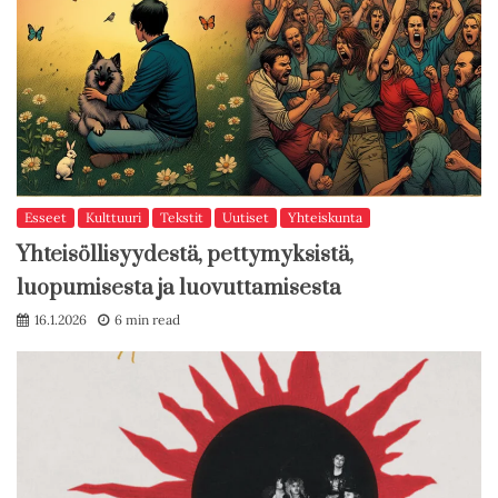
Esseet
Kulttuuri
Tekstit
Uutiset
Yhteiskunta
Yhteisöllisyydestä, pettymyksistä,
luopumisesta ja luovuttamisesta
16.1.2026
6 min read