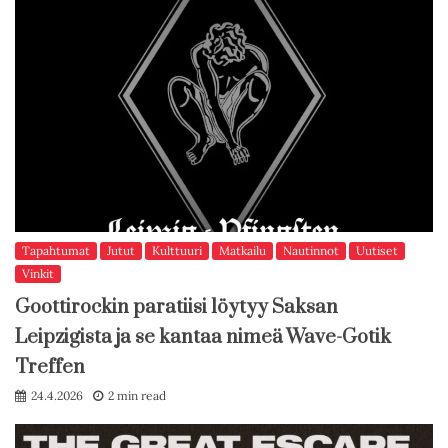
Tapahtumat
Jutut
Kulttuuri
Matkailu
Nautinnot
Uutiset
Vinkit
Goottirockin paratiisi löytyy Saksan
Leipzigista ja se kantaa nimeä Wave-Gotik
Treffen
24.4.2026
2 min read