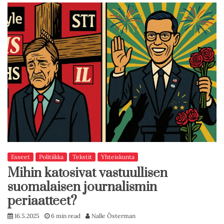
Esseet
Politiikka
Tekstit
Yhteiskunta
Mihin katosivat vastuullisen
suomalaisen journalismin
periaatteet?
16.5.2025
6 min read
Nalle Österman