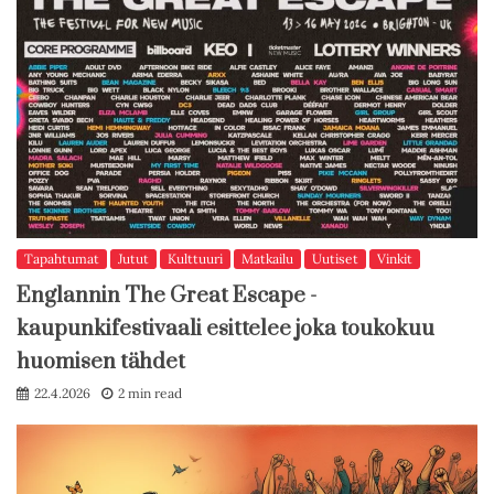
Tapahtumat
Jutut
Kulttuuri
Matkailu
Uutiset
Vinkit
Englannin The Great Escape -
kaupunkifestivaali esittelee joka toukokuu
huomisen tähdet
22.4.2026
2 min read