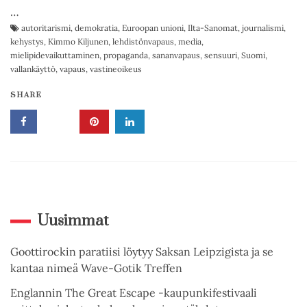
…
autoritarismi
,
demokratia
,
Euroopan unioni
,
Ilta-Sanomat
,
journalismi
,
kehystys
,
Kimmo Kiljunen
,
lehdistönvapaus
,
media
,
mielipidevaikuttaminen
,
propaganda
,
sananvapaus
,
sensuuri
,
Suomi
,
vallankäyttö
,
vapaus
,
vastineoikeus
SHARE
Uusimmat
Goottirockin paratiisi löytyy Saksan Leipzigista ja se
kantaa nimeä Wave-Gotik Treffen
Englannin The Great Escape -kaupunkifestivaali