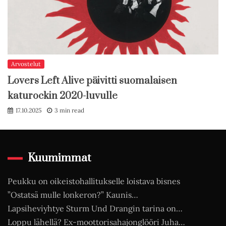
Arvostelut
Lovers Left Alive päivitti suomalaisen
katurockin 2020-luvulle
17.10.2025
3 min read
Kuumimmat
Peukku on oikeistohallitukselle loistava bisnes
”Ostatsä mulle lonkeron?” Kaunis…
Lapsiheviyhtye Sturm Und Drangin tarina on…
Loppu lähellä? Ex-moottorisahajonglööri Juha…