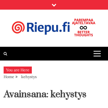
Skip
to
content
Riepu.fi
Parempaa ajateltavaa – Better thoughts
You are Here
Home
kehystys
Avainsana:
kehystys