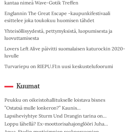
kantaa nimeä Wave-Gotik Treffen
Englannin The Great Escape -kaupunkifestivaali
esittelee joka toukokuu huomisen tähdet
Yhteisöllisyydestä, pettymyksistä, luopumisesta ja
luovuttamisesta
Lovers Left Alive päivitti suomalaisen katurockin 2020-
luvulle
Turvariepu on RIEPU.FI:n uusi keskustelufoorumi
Kuumat
Peukku on oikeistohallitukselle loistava bisnes
”Ostatsä mulle lonkeron?” Kaunis…
Lapsiheviyhtye Sturm Und Drangin tarina on…
Loppu lähellä? Ex-moottorisahajonglööri Juha…
Apua, Stadin mystisimpien rockpersoonien