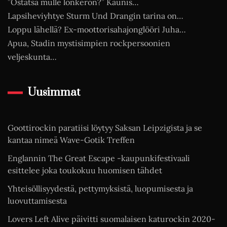
”Ostatsä mulle lonkeron?” Kaunis…
Lapsiheviyhtye Sturm Und Drangin tarina on…
Loppu lähellä? Ex-moottorisahajonglööri Juha…
Apua, Stadin mystisimpien rockpersoonien
veljeskunta…
Uusimmat
Goottirockin paratiisi löytyy Saksan Leipzigista ja se
kantaa nimeä Wave-Gotik Treffen
Englannin The Great Escape -kaupunkifestivaali
esittelee joka toukokuu huomisen tähdet
Yhteisöllisyydestä, pettymyksistä, luopumisesta ja
luovuttamisesta
Lovers Left Alive päivitti suomalaisen katurockin 2020-