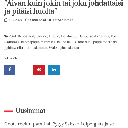
”Aivan kuin jokin tai joku johdattaisi
ja pitäisi huolta”
10.5.2024
3 min read
Kai Sadinmaa
…
2024
,
Bruderhof
,
camino
,
Dublin
,
Holyhead
,
Irlanti
,
Iso-Britannia
,
Kai
Sadinmaa
,
kapinapapin matkassa
,
kaupallisuus
,
matkailu
,
pappi
,
politiikka
,
pyhiinvaellus
,
tie
,
uskonnot
,
Wales
,
yhteiskunta
SHARE
Uusimmat
Goottirockin paratiisi löytyy Saksan Leipzigista ja se