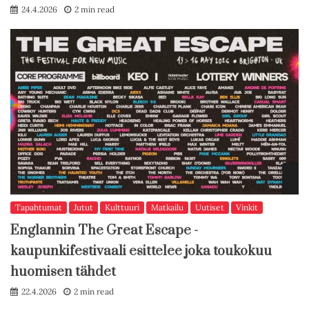
24.4.2026
2 min read
Tapahtumat
Jutut
Kulttuuri
Matkailu
Uutiset
Vinkit
Englannin The Great Escape -
kaupunkifestivaali esittelee joka toukokuu
huomisen tähdet
22.4.2026
2 min read