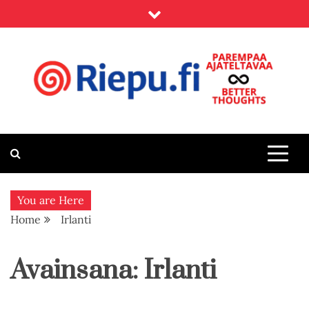
Skip
to
content
Riepu.fi
Parempaa ajateltavaa – Better thoughts
You are Here
Home
Irlanti
Avainsana:
Irlanti