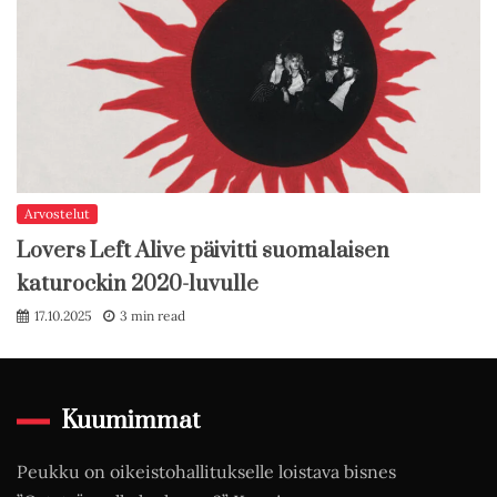
Arvostelut
Lovers Left Alive päivitti suomalaisen
katurockin 2020-luvulle
17.10.2025
3 min read
Kuumimmat
Peukku on oikeistohallitukselle loistava bisnes