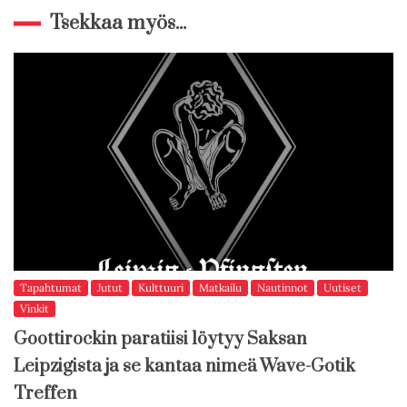
Tsekkaa myös...
Tapahtumat
Jutut
Kulttuuri
Matkailu
Nautinnot
Uutiset
Vinkit
Goottirockin paratiisi löytyy Saksan
Leipzigista ja se kantaa nimeä Wave-Gotik
Treffen