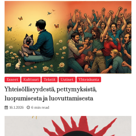
Esseet
Kulttuuri
Tekstit
Uutiset
Yhteiskunta
Yhteisöllisyydestä, pettymyksistä,
luopumisesta ja luovuttamisesta
16.1.2026
6 min read