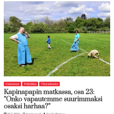
Uskonnot
Politiikka
Yhteiskunta
Kapinapapin matkassa, osa 23:
”Onko vapautemme suurimmaksi
osaksi harhaa?”
10.5.2024
2 min read
Kai Sadinmaa