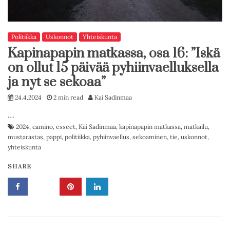
Politiikka
Uskonnot
Yhteiskunta
Kapinapapin matkassa, osa 16: ”Iskä
on ollut 15 päivää pyhiinvaelluksella
ja nyt se sekoaa”
24.4.2024
2 min read
Kai Sadinmaa
…
2024
,
camino
,
esseet
,
Kai Sadinmaa
,
kapinapapin matkassa
,
matkailu
,
mustarastas
,
pappi
,
politiikka
,
pyhiinvaellus
,
sekoaminen
,
tie
,
uskonnot
,
yhteiskunta
SHARE