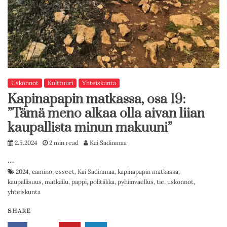
Uskonnot
Kulttuuri
Yhteiskunta
Kapinapapin matkassa, osa 19:
”Tämä meno alkaa olla aivan liian
kaupallista minun makuuni”
2.5.2024
2 min read
Kai Sadinmaa
…
2024
,
camino
,
esseet
,
Kai Sadinmaa
,
kapinapapin matkassa
,
kaupallisuus
,
matkailu
,
pappi
,
politiikka
,
pyhiinvaellus
,
tie
,
uskonnot
,
yhteiskunta
SHARE