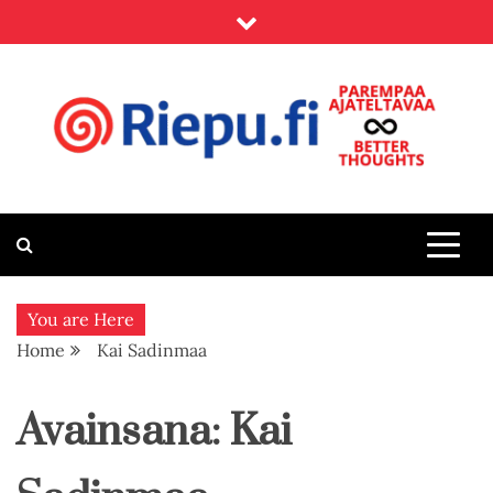
Skip
to
content
Riepu.fi
Parempaa ajateltavaa – Better thoughts
You are Here
Home
Kai Sadinmaa
Avainsana:
Kai