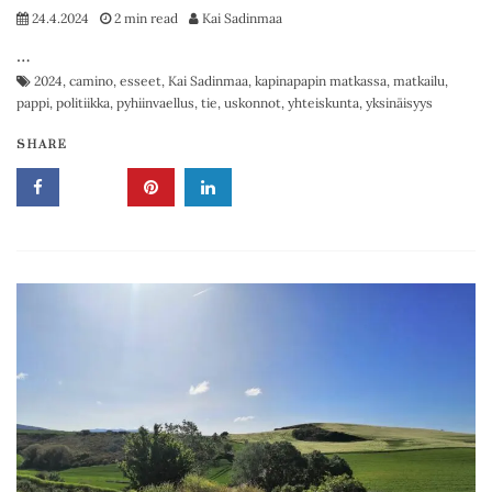
24.4.2024
2 min read
Kai Sadinmaa
…
2024
,
camino
,
esseet
,
Kai Sadinmaa
,
kapinapapin matkassa
,
matkailu
,
pappi
,
politiikka
,
pyhiinvaellus
,
tie
,
uskonnot
,
yhteiskunta
,
yksinäisyys
SHARE