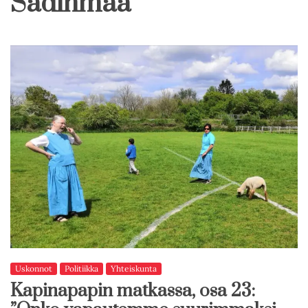
Sadinmaa
Uskonnot
Politiikka
Yhteiskunta
Kapinapapin matkassa, osa 23: