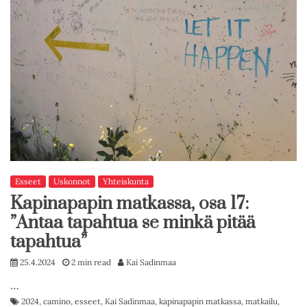
Esseet
Uskonnot
Yhteiskunta
Kapinapapin matkassa, osa 17:
”Antaa tapahtua se minkä pitää
tapahtua”
25.4.2024
2 min read
Kai Sadinmaa
…
2024
,
camino
,
esseet
,
Kai Sadinmaa
,
kapinapapin matkassa
,
matkailu
,