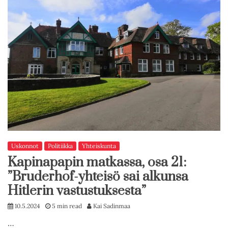
Uskonnot
Politiikka
Yhteiskunta
Kapinapapin matkassa, osa 21:
”Bruderhof-yhteisö sai alkunsa
Hitlerin vastustuksesta”
10.5.2024
5 min read
Kai Sadinmaa
…