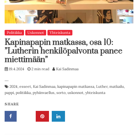
Politiikka
Uskonnot
Yhteiskunta
Kapinapapin matkassa, osa 10:
”Lutherin henkilöpalvonta panee
miettimään”
19.4.2024
2 min read
Kai Sadinmaa
…
2024
,
esseet
,
Kai Sadinmaa
,
kapinapapin matkassa
,
Luther
,
matkailu
,
pappi
,
politiikka
,
pyhiinvaellus
,
sorto
,
uskonnot
,
yhteiskunta
SHARE