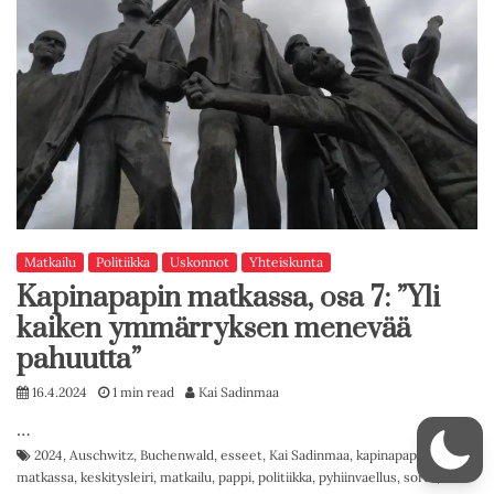
Matkailu
Politiikka
Uskonnot
Yhteiskunta
Kapinapapin matkassa, osa 7: ”Yli
kaiken ymmärryksen menevää
pahuutta”
16.4.2024
1 min read
Kai Sadinmaa
…
2024
,
Auschwitz
,
Buchenwald
,
esseet
,
Kai Sadinmaa
,
kapinapapin
matkassa
,
keskitysleiri
,
matkailu
,
pappi
,
politiikka
,
pyhiinvaellus
,
sorto
,