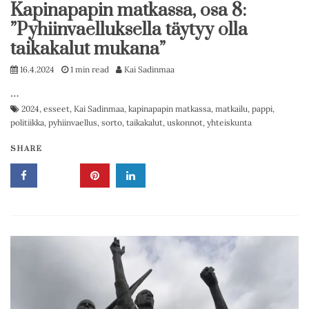
Kapinapapin matkassa, osa 8:
”Pyhiinvaelluksella täytyy olla
taikakalut mukana”
16.4.2024
1 min read
Kai Sadinmaa
…
2024
,
esseet
,
Kai Sadinmaa
,
kapinapapin matkassa
,
matkailu
,
pappi
,
politiikka
,
pyhiinvaellus
,
sorto
,
taikakalut
,
uskonnot
,
yhteiskunta
SHARE