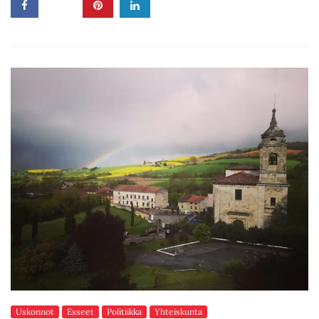
Uskonnot
Esseet
Politiikka
Yhteiskunta