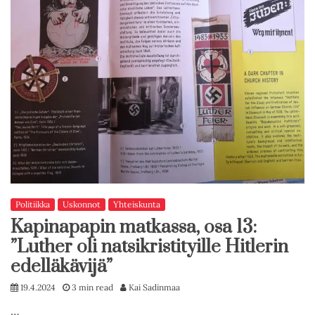
Politiikka
Uskonnot
Yhteiskunta
Kapinapapin matkassa, osa 13:
”Luther oli natsikristityille Hitlerin
edelläkävijä”
19.4.2024
3 min read
Kai Sadinmaa
…