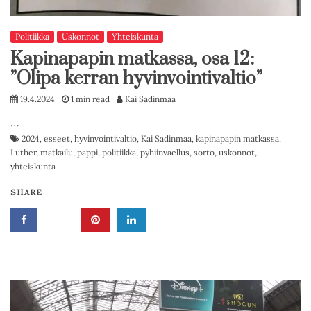
Politiikka
Uskonnot
Yhteiskunta
Kapinapapin matkassa, osa 12:
”Olipa kerran hyvinvointivaltio”
19.4.2024
1 min read
Kai Sadinmaa
…
2024
,
esseet
,
hyvinvointivaltio
,
Kai Sadinmaa
,
kapinapapin matkassa
,
Luther
,
matkailu
,
pappi
,
politiikka
,
pyhiinvaellus
,
sorto
,
uskonnot
,
yhteiskunta
SHARE