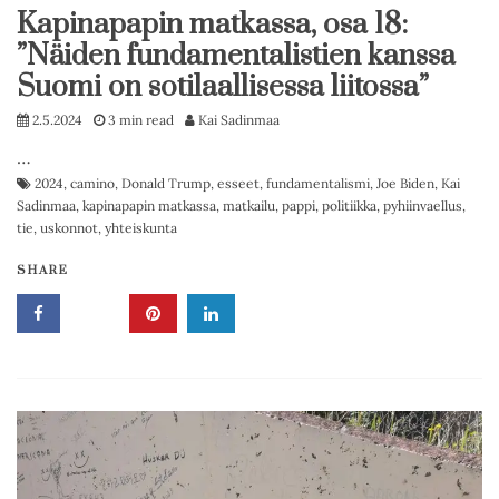
Kapinapapin matkassa, osa 18:
”Näiden fundamentalistien kanssa
Suomi on sotilaallisessa liitossa”
2.5.2024
3 min read
Kai Sadinmaa
…
2024
,
camino
,
Donald Trump
,
esseet
,
fundamentalismi
,
Joe Biden
,
Kai
Sadinmaa
,
kapinapapin matkassa
,
matkailu
,
pappi
,
politiikka
,
pyhiinvaellus
,
tie
,
uskonnot
,
yhteiskunta
SHARE