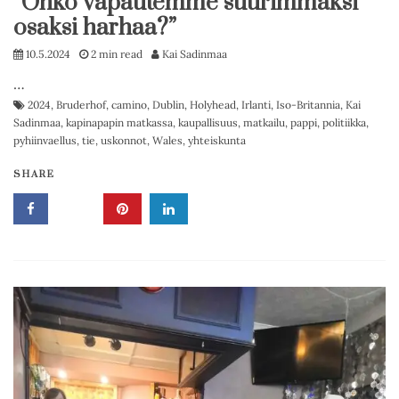
”Onko vapautemme suurimmaksi
osaksi harhaa?”
10.5.2024
2 min read
Kai Sadinmaa
…
2024
,
Bruderhof
,
camino
,
Dublin
,
Holyhead
,
Irlanti
,
Iso-Britannia
,
Kai
Sadinmaa
,
kapinapapin matkassa
,
kaupallisuus
,
matkailu
,
pappi
,
politiikka
,
pyhiinvaellus
,
tie
,
uskonnot
,
Wales
,
yhteiskunta
SHARE