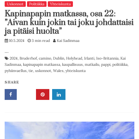
Uskonnot
Politiikka
Yhteiskunta
Kapinapapin matkassa, osa 22:
”Aivan kuin jokin tai joku johdattaisi
ja pitäisi huolta”
10.5.2024
3 min read
Kai Sadinmaa
…
2024
,
Bruderhof
,
camino
,
Dublin
,
Holyhead
,
Irlanti
,
Iso-Britannia
,
Kai
Sadinmaa
,
kapinapapin matkassa
,
kaupallisuus
,
matkailu
,
pappi
,
politiikka
,
pyhiinvaellus
,
tie
,
uskonnot
,
Wales
,
yhteiskunta
SHARE