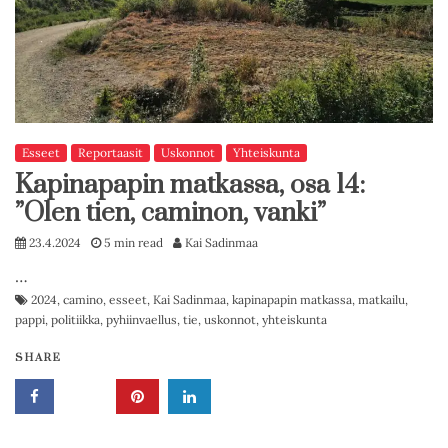
Esseet
Reportaasit
Uskonnot
Yhteiskunta
Kapinapapin matkassa, osa 14:
”Olen tien, caminon, vanki”
23.4.2024
5 min read
Kai Sadinmaa
…
2024
,
camino
,
esseet
,
Kai Sadinmaa
,
kapinapapin matkassa
,
matkailu
,
pappi
,
politiikka
,
pyhiinvaellus
,
tie
,
uskonnot
,
yhteiskunta
SHARE