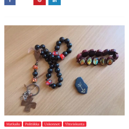
Matkailu
Politiikka
Uskonnot
Yhteiskunta