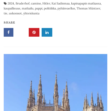
2024
,
Bruderhof
,
camino
,
Hitler
,
Kai Sadinmaa
,
kapinapapin matkassa
,
kaupallisuus
,
matkailu
,
pappi
,
politiikka
,
pyhiinvaellus
,
Thomas Müntzer
,
tie
,
uskonnot
,
yhteiskunta
SHARE