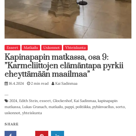
Esseet
Matkailu
Uskonnot
Yhteiskunta
Kapinapapin matkassa, osa 9:
”Karmeliittojen elämäntapa pyrkii
eheyttämään maailmaa”
16.4.2024
2 min read
Kai Sadinmaa
…
2024
,
Edith Stein
,
esseet
,
Glockenhof
,
Kai Sadinmaa
,
kapinapapin
matkassa
,
Lukas Granach
,
matkailu
,
pappi
,
politiikka
,
pyhiinvaellus
,
sorto
,
uskonnot
,
yhteiskunta
SHARE