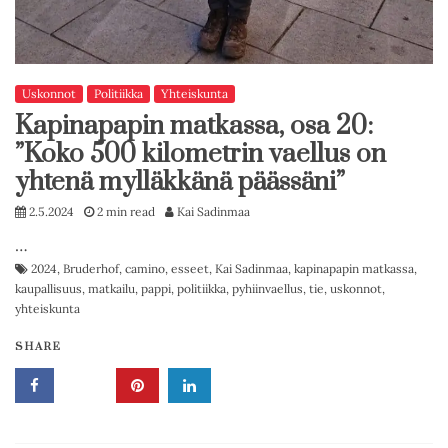
Uskonnot
Politiikka
Yhteiskunta
Kapinapapin matkassa, osa 20:
”Koko 500 kilometrin vaellus on
yhtenä mylläkkänä päässäni”
2.5.2024
2 min read
Kai Sadinmaa
…
2024
,
Bruderhof
,
camino
,
esseet
,
Kai Sadinmaa
,
kapinapapin matkassa
,
kaupallisuus
,
matkailu
,
pappi
,
politiikka
,
pyhiinvaellus
,
tie
,
uskonnot
,
yhteiskunta
SHARE