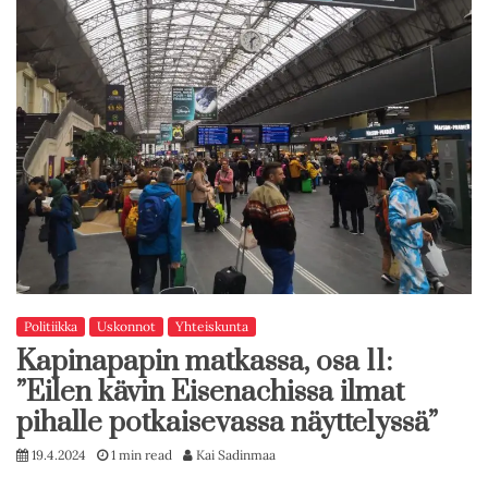
Politiikka
Uskonnot
Yhteiskunta
Kapinapapin matkassa, osa 11:
”Eilen kävin Eisenachissa ilmat
pihalle potkaisevassa näyttelyssä”
19.4.2024
1 min read
Kai Sadinmaa