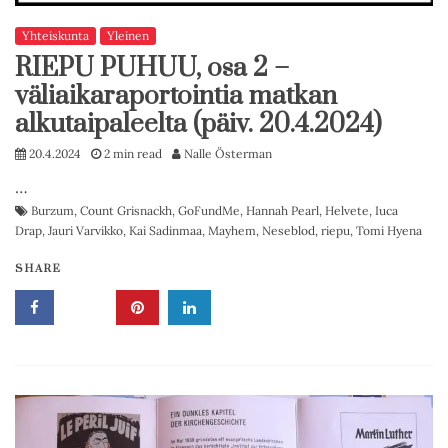
Yhteiskunta
Yleinen
RIEPU PUHUU, osa 2 –
väliaikaraportointia matkan
alkutaipaleelta (päiv. 20.4.2024)
20.4.2024
2 min read
Nalle Österman
…
Burzum
,
Count Grisnackh
,
GoFundMe
,
Hannah Pearl
,
Helvete
,
Iuca
Drap
,
Jauri Varvikko
,
Kai Sadinmaa
,
Mayhem
,
Neseblod
,
riepu
,
Tomi Hyena
SHARE