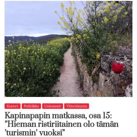
Esseet
Politiikka
Uskonnot
Yhteiskunta
Kapinapapin matkassa, osa 15:
”Hieman ristiriitainen olo tämän
’turismin’ vuoksi”