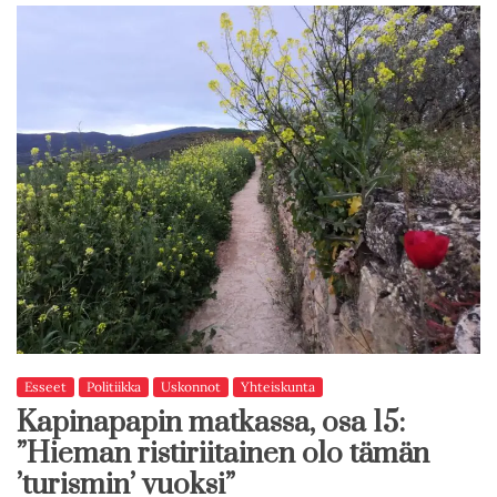
Esseet
Politiikka
Uskonnot
Yhteiskunta
Kapinapapin matkassa, osa 15:
”Hieman ristiriitainen olo tämän
’turismin’ vuoksi”