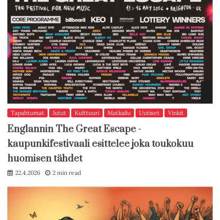
Tapahtumat
Jutut
Kulttuuri
Matkailu
Uutiset
Vinkit
Englannin The Great Escape -
kaupunkifestivaali esittelee joka toukokuu
huomisen tähdet
22.4.2026
2 min read