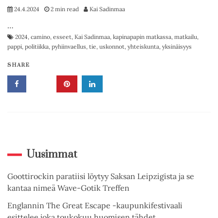
24.4.2024
2 min read
Kai Sadinmaa
…
2024
,
camino
,
esseet
,
Kai Sadinmaa
,
kapinapapin matkassa
,
matkailu
,
pappi
,
politiikka
,
pyhiinvaellus
,
tie
,
uskonnot
,
yhteiskunta
,
yksinäisyys
SHARE
Uusimmat
Goottirockin paratiisi löytyy Saksan Leipzigista ja se
kantaa nimeä Wave-Gotik Treffen
Englannin The Great Escape -kaupunkifestivaali
esittelee joka toukokuu huomisen tähdet