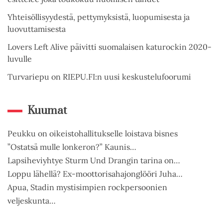
Yhteisöllisyydestä, pettymyksistä, luopumisesta ja
luovuttamisesta
Lovers Left Alive päivitti suomalaisen katurockin 2020-
luvulle
Turvariepu on RIEPU.FI:n uusi keskustelufoorumi
Kuumat
Peukku on oikeistohallitukselle loistava bisnes
”Ostatsä mulle lonkeron?” Kaunis…
Lapsiheviyhtye Sturm Und Drangin tarina on…
Loppu lähellä? Ex-moottorisahajonglööri Juha…
Apua, Stadin mystisimpien rockpersoonien
veljeskunta…