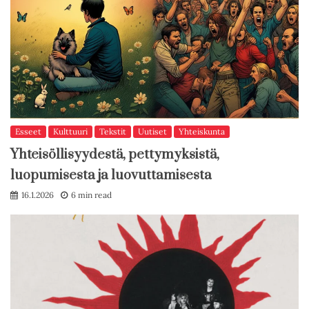
Esseet
Kulttuuri
Tekstit
Uutiset
Yhteiskunta
Yhteisöllisyydestä, pettymyksistä,
luopumisesta ja luovuttamisesta
16.1.2026
6 min read