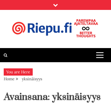
Skip
to
content
Riepu.fi
Parempaa ajateltavaa – Better thoughts
You are Here
Home
yksinäisyys
Avainsana:
yksinäisyys