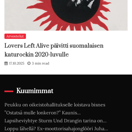
Arvostelut
Lovers Left Alive päivitti suomalaisen
katurockin 2020-luvulle
17.10.2025
3 min read
Kuumimmat
Peukku on oikeistohallitukselle loistava bisnes
”Ostatsä mulle lonkeron?” Kaunis…
Lapsiheviyhtye Sturm Und Drangin tarina on…
Loppu lähellä? Ex-moottorisahajonglööri Juha…