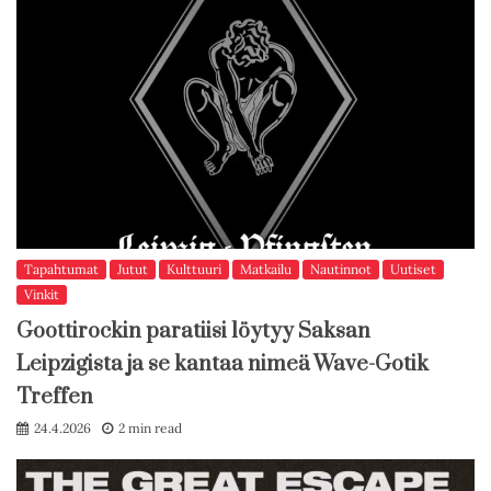
Tapahtumat
Jutut
Kulttuuri
Matkailu
Nautinnot
Uutiset
Vinkit
Goottirockin paratiisi löytyy Saksan
Leipzigista ja se kantaa nimeä Wave-Gotik
Treffen
24.4.2026
2 min read