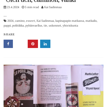
”Olen tien, caminon, vanki”
23.4.2024
5 min read
Kai Sadinmaa
…
2024
,
camino
,
esseet
,
Kai Sadinmaa
,
kapinapapin matkassa
,
matkailu
,
pappi
,
politiikka
,
pyhiinvaellus
,
tie
,
uskonnot
,
yhteiskunta
SHARE