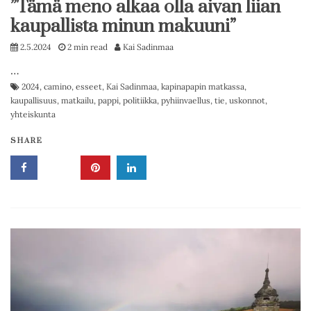
”Tämä meno alkaa olla aivan liian
kaupallista minun makuuni”
2.5.2024
2 min read
Kai Sadinmaa
…
2024
,
camino
,
esseet
,
Kai Sadinmaa
,
kapinapapin matkassa
,
kaupallisuus
,
matkailu
,
pappi
,
politiikka
,
pyhiinvaellus
,
tie
,
uskonnot
,
yhteiskunta
SHARE