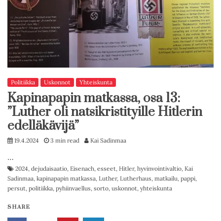
Politiikka
Uskonnot
Yhteiskunta
Kapinapapin matkassa, osa 13:
”Luther oli natsikristityille Hitlerin
edelläkävijä”
19.4.2024
3 min read
Kai Sadinmaa
…
2024
,
dejudaisaatio
,
Eisenach
,
esseet
,
Hitler
,
hyvinvointivaltio
,
Kai
Sadinmaa
,
kapinapapin matkassa
,
Luther
,
Lutherhaus
,
matkailu
,
pappi
,
persut
,
politiikka
,
pyhiinvaellus
,
sorto
,
uskonnot
,
yhteiskunta
SHARE