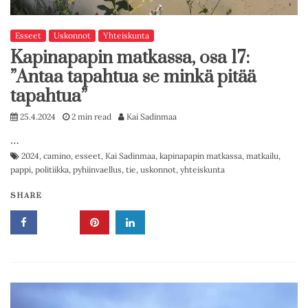
Esseet
Uskonnot
Yhteiskunta
Kapinapapin matkassa, osa 17:
”Antaa tapahtua se minkä pitää
tapahtua”
25.4.2024
2 min read
Kai Sadinmaa
…
2024
,
camino
,
esseet
,
Kai Sadinmaa
,
kapinapapin matkassa
,
matkailu
,
pappi
,
politiikka
,
pyhiinvaellus
,
tie
,
uskonnot
,
yhteiskunta
SHARE