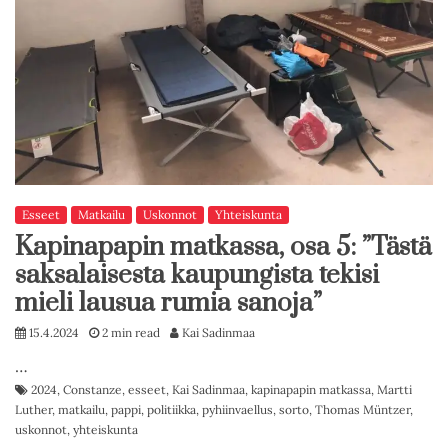
Esseet
Matkailu
Uskonnot
Yhteiskunta
Kapinapapin matkassa, osa 5: ”Tästä
saksalaisesta kaupungista tekisi
mieli lausua rumia sanoja”
15.4.2024
2 min read
Kai Sadinmaa
…
2024
,
Constanze
,
esseet
,
Kai Sadinmaa
,
kapinapapin matkassa
,
Martti
Luther
,
matkailu
,
pappi
,
politiikka
,
pyhiinvaellus
,
sorto
,
Thomas Müntzer
,
uskonnot
,
yhteiskunta