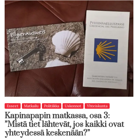
Esseet
Matkailu
Politiikka
Uskonnot
Yhteiskunta
Kapinapapin matkassa, osa 3:
”Mistä tiet lähtevät, jos kaikki ovat
yhteydessä keskenään?”