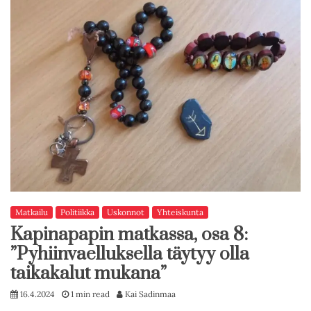
Matkailu
Politiikka
Uskonnot
Yhteiskunta
Kapinapapin matkassa, osa 8:
”Pyhiinvaelluksella täytyy olla
taikakalut mukana”
16.4.2024
1 min read
Kai Sadinmaa