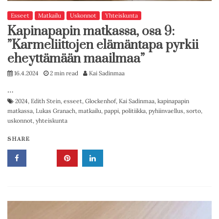
Esseet
Matkailu
Uskonnot
Yhteiskunta
Kapinapapin matkassa, osa 9:
”Karmeliittojen elämäntapa pyrkii
eheyttämään maailmaa”
16.4.2024
2 min read
Kai Sadinmaa
…
2024
,
Edith Stein
,
esseet
,
Glockenhof
,
Kai Sadinmaa
,
kapinapapin
matkassa
,
Lukas Granach
,
matkailu
,
pappi
,
politiikka
,
pyhiinvaellus
,
sorto
,
uskonnot
,
yhteiskunta
SHARE