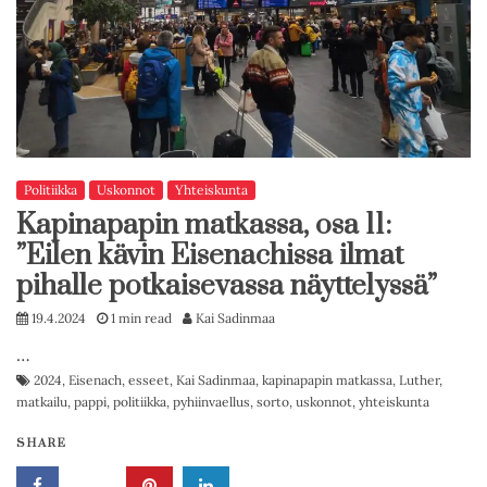
Politiikka
Uskonnot
Yhteiskunta
Kapinapapin matkassa, osa 11:
”Eilen kävin Eisenachissa ilmat
pihalle potkaisevassa näyttelyssä”
19.4.2024
1 min read
Kai Sadinmaa
…
2024
,
Eisenach
,
esseet
,
Kai Sadinmaa
,
kapinapapin matkassa
,
Luther
,
matkailu
,
pappi
,
politiikka
,
pyhiinvaellus
,
sorto
,
uskonnot
,
yhteiskunta
SHARE