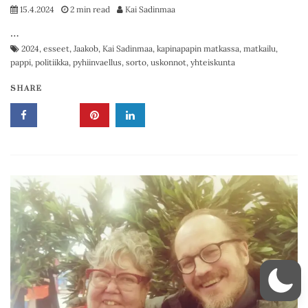
15.4.2024
2 min read
Kai Sadinmaa
…
2024
,
esseet
,
Jaakob
,
Kai Sadinmaa
,
kapinapapin matkassa
,
matkailu
,
pappi
,
politiikka
,
pyhiinvaellus
,
sorto
,
uskonnot
,
yhteiskunta
SHARE