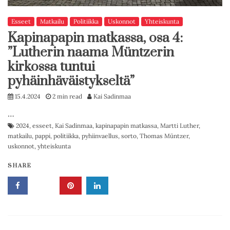
Esseet
Matkailu
Politiikka
Uskonnot
Yhteiskunta
Kapinapapin matkassa, osa 4:
”Lutherin naama Müntzerin
kirkossa tuntui
pyhäinhäväistykseltä”
15.4.2024
2 min read
Kai Sadinmaa
…
2024
,
esseet
,
Kai Sadinmaa
,
kapinapapin matkassa
,
Martti Luther
,
matkailu
,
pappi
,
politiikka
,
pyhiinvaellus
,
sorto
,
Thomas Müntzer
,
uskonnot
,
yhteiskunta
SHARE