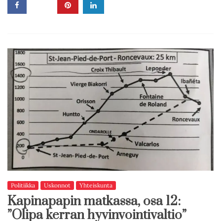
Politiikka
Uskonnot
Yhteiskunta
Kapinapapin matkassa, osa 12:
”Olipa kerran hyvinvointivaltio”