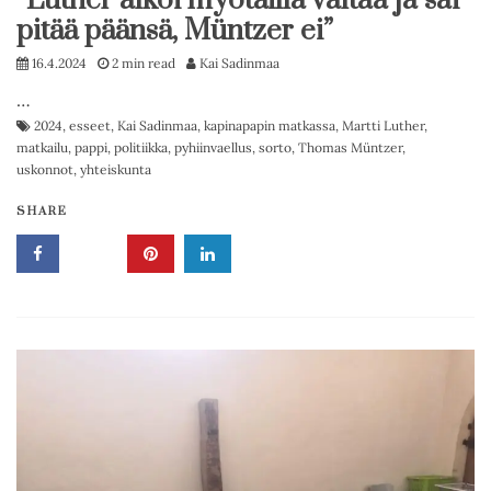
”Luther alkoi myötäillä valtaa ja sai
pitää päänsä, Müntzer ei”
16.4.2024
2 min read
Kai Sadinmaa
…
2024
,
esseet
,
Kai Sadinmaa
,
kapinapapin matkassa
,
Martti Luther
,
matkailu
,
pappi
,
politiikka
,
pyhiinvaellus
,
sorto
,
Thomas Müntzer
,
uskonnot
,
yhteiskunta
SHARE