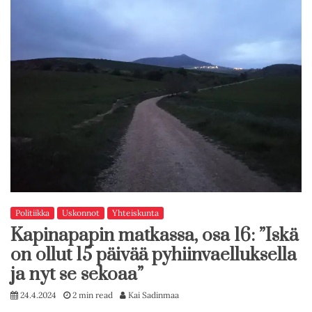
Politiikka
Uskonnot
Yhteiskunta
Kapinapapin matkassa, osa 16: ”Iskä
on ollut 15 päivää pyhiinvaelluksella
ja nyt se sekoaa”
24.4.2024
2 min read
Kai Sadinmaa