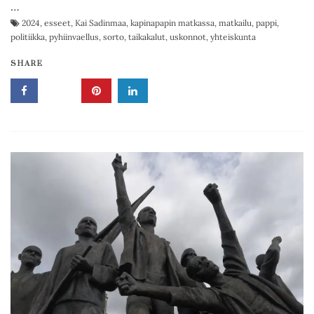
…
2024
,
esseet
,
Kai Sadinmaa
,
kapinapapin matkassa
,
matkailu
,
pappi
,
politiikka
,
pyhiinvaellus
,
sorto
,
taikakalut
,
uskonnot
,
yhteiskunta
SHARE