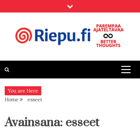
Skip
to
content
Riepu.fi
Parempaa ajateltavaa – Better thoughts
You are Here
Home
esseet
Avainsana:
esseet