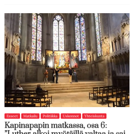
Esseet
Matkailu
Politiikka
Uskonnot
Yhteiskunta
Kapinapapin matkassa, osa 6: