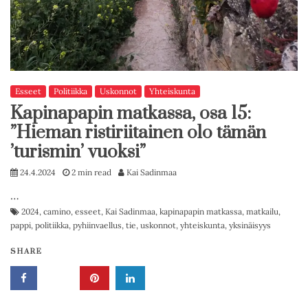
Esseet
Politiikka
Uskonnot
Yhteiskunta
Kapinapapin matkassa, osa 15:
”Hieman ristiriitainen olo tämän
’turismin’ vuoksi”
24.4.2024
2 min read
Kai Sadinmaa
…
2024
,
camino
,
esseet
,
Kai Sadinmaa
,
kapinapapin matkassa
,
matkailu
,
pappi
,
politiikka
,
pyhiinvaellus
,
tie
,
uskonnot
,
yhteiskunta
,
yksinäisyys
SHARE