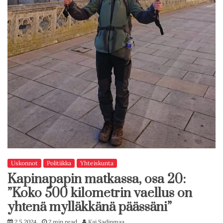
Uskonnot
Politiikka
Yhteiskunta
Kapinapapin matkassa, osa 20:
”Koko 500 kilometrin vaellus on
yhtenä mylläkkänä päässäni”
2.5.2024
2 min read
Kai Sadinmaa