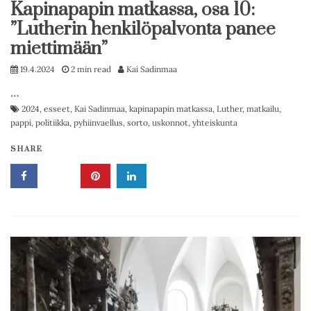
Kapinapapin matkassa, osa 10:
”Lutherin henkilöpalvonta panee
miettimään”
19.4.2024
2 min read
Kai Sadinmaa
…
2024
,
esseet
,
Kai Sadinmaa
,
kapinapapin matkassa
,
Luther
,
matkailu
,
pappi
,
politiikka
,
pyhiinvaellus
,
sorto
,
uskonnot
,
yhteiskunta
SHARE