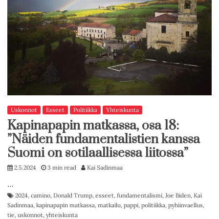
Uskonnot
Esseet
Politiikka
Yhteiskunta
Kapinapapin matkassa, osa 18:
”Näiden fundamentalistien kanssa
Suomi on sotilaallisessa liitossa”
2.5.2024
3 min read
Kai Sadinmaa
…
2024
,
camino
,
Donald Trump
,
esseet
,
fundamentalismi
,
Joe Biden
,
Kai
Sadinmaa
,
kapinapapin matkassa
,
matkailu
,
pappi
,
politiikka
,
pyhiinvaellus
,
tie
,
uskonnot
,
yhteiskunta