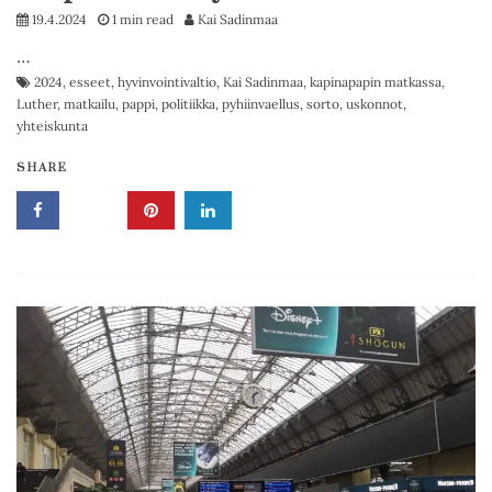
19.4.2024
1 min read
Kai Sadinmaa
…
2024
,
esseet
,
hyvinvointivaltio
,
Kai Sadinmaa
,
kapinapapin matkassa
,
Luther
,
matkailu
,
pappi
,
politiikka
,
pyhiinvaellus
,
sorto
,
uskonnot
,
yhteiskunta
SHARE