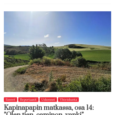
Esseet
Reportaasit
Uskonnot
Yhteiskunta
Kapinapapin matkassa, osa 14: