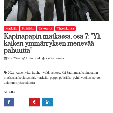
Matkailu
Politiikka
Uskonnot
Yhteiskunta
Kapinapapin matkassa, osa 7: ”Yli
kaiken ymmärryksen menevää
pahuutta”
16.4.2024
1 min read
Kai Sadinmaa
…
2024
,
Auschwitz
,
Buchenwald
,
esseet
,
Kai Sadinmaa
,
kapinapapin
matkassa
,
keskitysleiri
,
matkailu
,
pappi
,
politiikka
,
pyhiinvaellus
,
sorto
,
uskonnot
,
yhteiskunta
SHARE