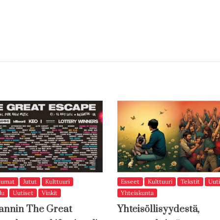
tumat
Jutut
Kulttuuri
Esseet
Kulttuuri
Tekstit
Uuti
lu
Uutiset
Vinkit
Yhteiskunta
annin The Great
Yhteisöllisyydestä,