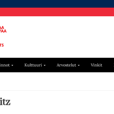
innot
Kulttuuri
Arvostelut
Vinkit
itz