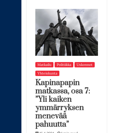
Matkailu
Politiikka
Uskonnot
Yhteiskunta
Kapinapapin
matkassa, osa 7:
”Yli kaiken
ymmärryksen
menevää
pahuutta”