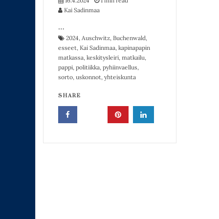
16.4.2024
1 min read
Kai Sadinmaa
…
2024
,
Auschwitz
,
Buchenwald
,
esseet
,
Kai Sadinmaa
,
kapinapapin
matkassa
,
keskitysleiri
,
matkailu
,
pappi
,
politiikka
,
pyhiinvaellus
,
sorto
,
uskonnot
,
yhteiskunta
SHARE