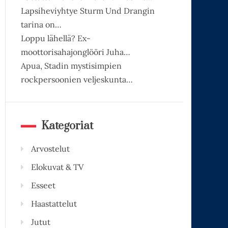
Lapsiheviyhtye Sturm Und Drangin
tarina on…
Loppu lähellä? Ex-
moottorisahajonglööri Juha…
Apua, Stadin mystisimpien
rockpersoonien veljeskunta…
Kategoriat
Arvostelut
Elokuvat & TV
Esseet
Haastattelut
Jutut