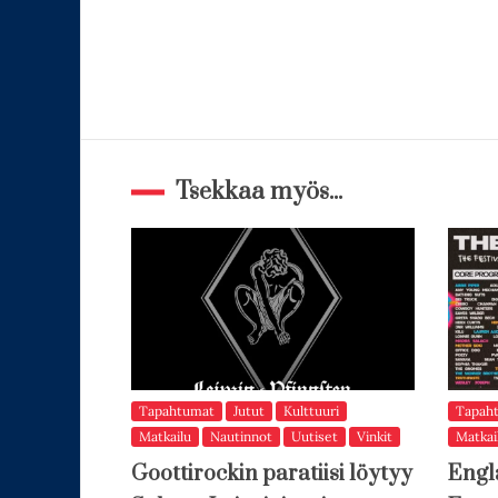
Tsekkaa myös...
Tapahtumat
Jutut
Kulttuuri
Tapah
Matkailu
Nautinnot
Uutiset
Vinkit
Matkai
Goottirockin paratiisi löytyy
Engl