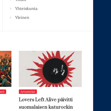
Yhteiskunta
Yleinen
set
Arvostelut
Lovers Left Alive päivitti
suomalaisen katurockin