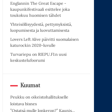
Englannin The Great Escape -
kaupunkifestivaali esittelee joka
toukokuu huomisen tähdet
Yhteisöllisyydestä, pettymyksistä,
luopumisesta ja luovuttamisesta
Lovers Left Alive päivitti suomalaisen
katurockin 2020-luvulle
Turvariepu on RIEPU.FI:n uusi
keskustelufoorumi
Kuumat
Peukku on oikeistohallitukselle
loistava bisnes
”Ostatsä mulle lonkeron?” Kaunis…