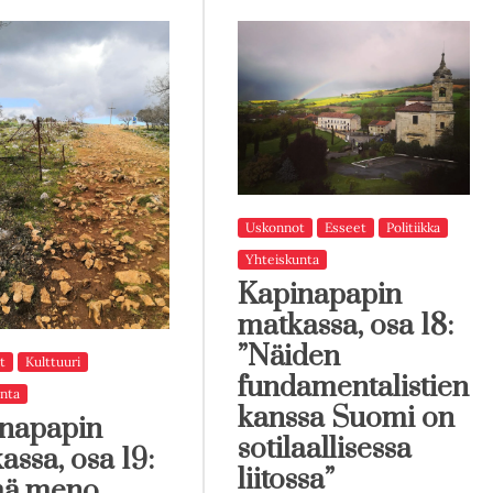
Uskonnot
Esseet
Politiikka
Yhteiskunta
Kapinapapin
matkassa, osa 18:
”Näiden
t
Kulttuuri
fundamentalistien
nta
kanssa Suomi on
napapin
sotilaallisessa
assa, osa 19:
liitossa”
mä meno