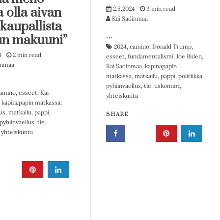
2.5.2024
3 min read
a olla aivan
Kai Sadinmaa
 kaupallista
…
n makuuni”
2024
,
camino
,
Donald Trump
,
4
2 min read
esseet
,
fundamentalismi
,
Joe Biden
,
inmaa
Kai Sadinmaa
,
kapinapapin
matkassa
,
matkailu
,
pappi
,
politiikka
,
pyhiinvaellus
,
tie
,
uskonnot
,
amino
,
esseet
,
Kai
yhteiskunta
,
kapinapapin matkassa
,
us
,
matkailu
,
pappi
,
SHARE
pyhiinvaellus
,
tie
,
,
yhteiskunta