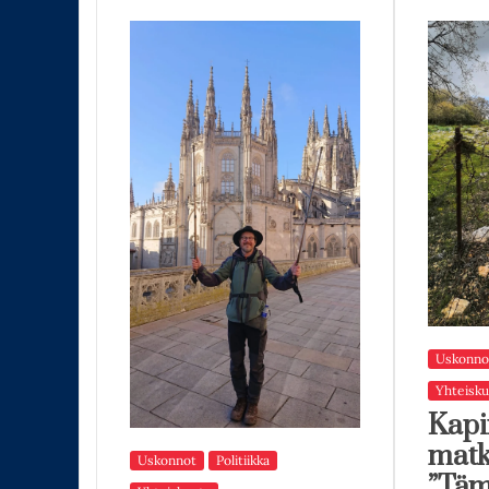
Uskonno
Yhteisku
Kapi
matk
Uskonnot
Politiikka
”Tä