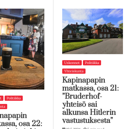
Uskonnot
Politiikka
Yhteiskunta
Kapinapapin
matkassa, osa 21:
”Bruderhof-
t
Politiikka
yhteisö sai
nta
alkunsa Hitlerin
napapin
vastustuksesta”
assa, osa 22: