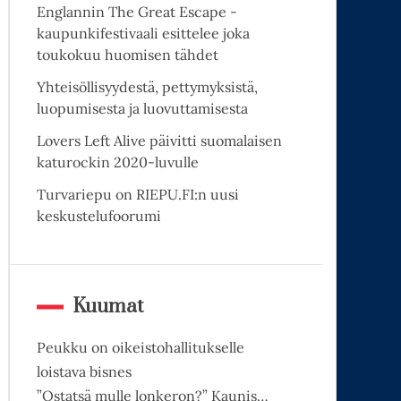
Englannin The Great Escape -
kaupunkifestivaali esittelee joka
toukokuu huomisen tähdet
Yhteisöllisyydestä, pettymyksistä,
luopumisesta ja luovuttamisesta
Lovers Left Alive päivitti suomalaisen
katurockin 2020-luvulle
Turvariepu on RIEPU.FI:n uusi
keskustelufoorumi
Kuumat
Peukku on oikeistohallitukselle
loistava bisnes
”Ostatsä mulle lonkeron?” Kaunis…