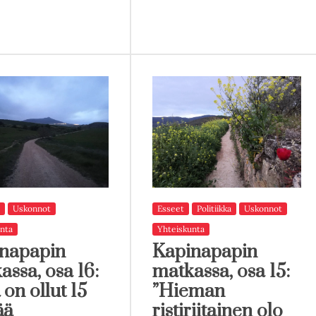
Uskonnot
Esseet
Politiikka
Uskonnot
nta
Yhteiskunta
napapin
Kapinapapin
assa, osa 16:
matkassa, osa 15:
 on ollut 15
”Hieman
ää
ristiriitainen olo