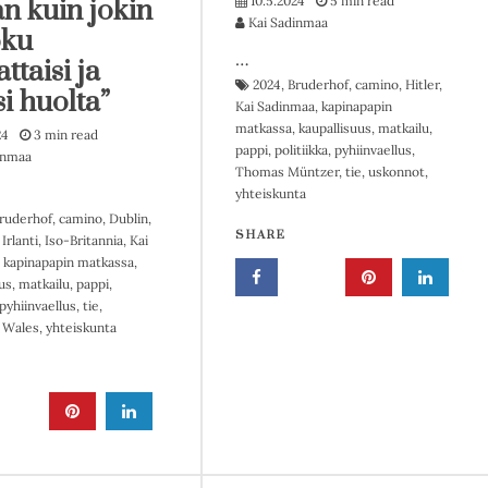
10.5.2024
5 min read
an kuin jokin
Kai Sadinmaa
oku
…
ttaisi ja
2024
,
Bruderhof
,
camino
,
Hitler
,
si huolta”
Kai Sadinmaa
,
kapinapapin
matkassa
,
kaupallisuus
,
matkailu
,
24
3 min read
pappi
,
politiikka
,
pyhiinvaellus
,
inmaa
Thomas Müntzer
,
tie
,
uskonnot
,
yhteiskunta
ruderhof
,
camino
,
Dublin
,
SHARE
,
Irlanti
,
Iso-Britannia
,
Kai
,
kapinapapin matkassa
,
us
,
matkailu
,
pappi
,
pyhiinvaellus
,
tie
,
,
Wales
,
yhteiskunta