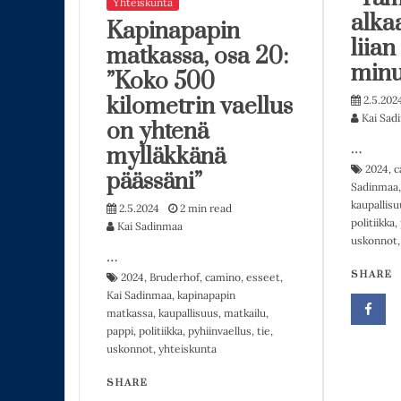
Yhteiskunta
alka
Kapinapapin
liian
matkassa, osa 20:
minu
”Koko 500
kilometrin vaellus
2.5.202
Kai Sad
on yhtenä
…
mylläkkänä
2024
,
c
päässäni”
Sadinmaa
kaupallisu
2.5.2024
2 min read
politiikka
,
Kai Sadinmaa
uskonnot
…
SHARE
2024
,
Bruderhof
,
camino
,
esseet
,
Kai Sadinmaa
,
kapinapapin
matkassa
,
kaupallisuus
,
matkailu
,
pappi
,
politiikka
,
pyhiinvaellus
,
tie
,
uskonnot
,
yhteiskunta
SHARE