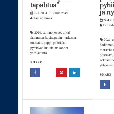
tapahtua”
pyhi
ja ny
25.4.2024
2 min read
Kai Sadinmaa
24.4.20
Kai Sad
…
2024
,
camino
,
esseet
,
Kai
…
Sadinmaa
,
kapinapapin matkassa
,
2024
,
c
matkailu
,
pappi
,
politiikka
,
Sadinmaa
pyhiinvaellus
,
tie
,
uskonnot
,
matkailu
,
yhteiskunta
politiikka
,
sekoamin
SHARE
yhteiskun
SHARE