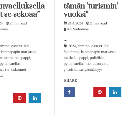
invaelluksella
tämän ’turismin’
t se sekoaa”
vuoksi”
24
2 min read
24.4.2024
2 min read
inmaa
Kai Sadinmaa
…
amino
,
esseet
,
Kai
2024
,
camino
,
esseet
,
Kai
,
kapinapapin matkassa
,
Sadinmaa
,
kapinapapin matkassa
,
mustarastas
,
pappi
,
matkailu
,
pappi
,
politiikka
,
pyhiinvaellus
,
pyhiinvaellus
,
tie
,
uskonnot
,
en
,
tie
,
uskonnot
,
yhteiskunta
,
yksinäisyys
ta
SHARE