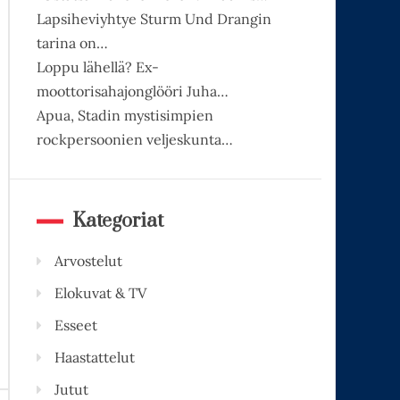
Lapsiheviyhtye Sturm Und Drangin
tarina on…
Loppu lähellä? Ex-
moottorisahajonglööri Juha…
Apua, Stadin mystisimpien
rockpersoonien veljeskunta…
Kategoriat
Arvostelut
Elokuvat & TV
Esseet
Haastattelut
Jutut