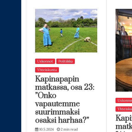
Uskonnot
Politiikka
Yhteiskunta
Kapinapapin
matkassa, osa 23:
”Onko
Uskonno
vapautemme
Yhteisku
suurimmaksi
Kapi
osaksi harhaa?”
matk
10.5.2024
2 min read