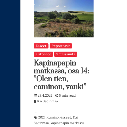
Esseet
Reportaasit
Uskonnot
Yhteiskunta
Kapinapapin
matkassa, osa 14:
”Olen tien,
caminon, vanki”
23.4.2024
5 min read
Kai Sadinmaa
…
2024
,
camino
,
esseet
,
Kai
Sadinmaa
,
kapinapapin matkassa
,