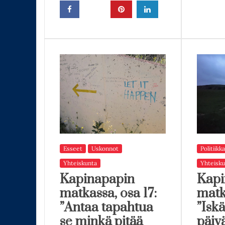
Esseet
Uskonnot
Politiikka
Yhteiskunta
Yhteisku
Kapinapapin
Kapi
matkassa, osa 17:
matk
”Antaa tapahtua
”Iskä
se minkä pitää
päiv