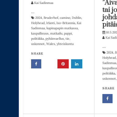
”Aiv
Kai Sadinmaa
tai j
…
johda
2024
,
Bruderhof
,
camino
,
Dublin
,
pitäi
Holyhead
,
Irlanti
,
Iso-Britannia
,
Kai
Sadinmaa
,
kapinapapin matkassa
,
10.5.20
kaupallisuus
,
matkailu
,
pappi
,
Kai Sad
politiikka
,
pyhiinvaellus
,
tie
,
uskonnot
,
Wales
,
yhteiskunta
…
2024
,
B
SHARE
Holyhead
Sadinmaa
kaupallisu
politiikka
,
uskonnot
SHARE