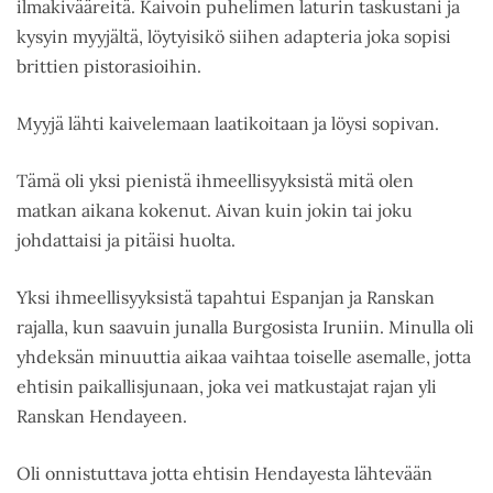
ilmakivääreitä. Kaivoin puhelimen laturin taskustani ja
kysyin myyjältä, löytyisikö siihen adapteria joka sopisi
brittien pistorasioihin.
Myyjä lähti kaivelemaan laatikoitaan ja löysi sopivan.
Tämä oli yksi pienistä ihmeellisyyksistä mitä olen
matkan aikana kokenut. Aivan kuin jokin tai joku
johdattaisi ja pitäisi huolta.
Yksi ihmeellisyyksistä tapahtui Espanjan ja Ranskan
rajalla, kun saavuin junalla Burgosista Iruniin. Minulla oli
yhdeksän minuuttia aikaa vaihtaa toiselle asemalle, jotta
ehtisin paikallisjunaan, joka vei matkustajat rajan yli
Ranskan Hendayeen.
Oli onnistuttava jotta ehtisin Hendayesta lähtevään