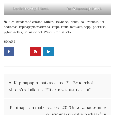
Iso-Britannia ja Irlanti.
Iso-Britannia ja Irlanti.
2024
,
Bruderhof
,
camino
,
Dublin
,
Holyhead
,
Irlanti
,
Iso-Britannia
,
Kai
Sadinmaa
,
kapinapapin matkassa
,
kaupallisuus
,
matkailu
,
pappi
,
politiikka
,
pyhiinvaellus
,
tie
,
uskonnot
,
Wales
,
yhteiskunta
SHARE
Artikkelien
Kapinapapin matkassa, osa 21: ”Bruderhof-
yhteisö sai alkunsa Hitlerin vastustuksesta”
selaus
Kapinapapin matkassa, osa 23: ”Onko vapautemme
suurimmaksi osaksi harhaa?”