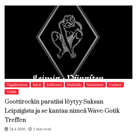
Tapahtumat
Jutut
Kulttuuri
Matkailu
Nautinnot
Uutiset
Vinkit
Goottirockin paratiisi löytyy Saksan
Leipzigista ja se kantaa nimeä Wave-Gotik
Treffen
24.4.2026
3 min read