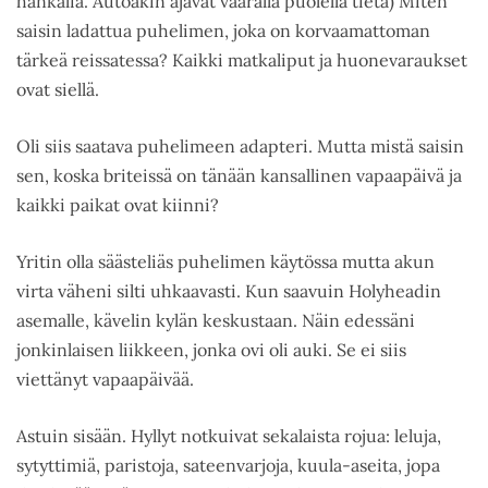
hankalia. Autoakin ajavat väärällä puolella tietä) Miten
saisin ladattua puhelimen, joka on korvaamattoman
tärkeä reissatessa? Kaikki matkaliput ja huonevaraukset
ovat siellä.
Oli siis saatava puhelimeen adapteri. Mutta mistä saisin
sen, koska briteissä on tänään kansallinen vapaapäivä ja
kaikki paikat ovat kiinni?
Yritin olla säästeliäs puhelimen käytössa mutta akun
virta väheni silti uhkaavasti. Kun saavuin Holyheadin
asemalle, kävelin kylän keskustaan. Näin edessäni
jonkinlaisen liikkeen, jonka ovi oli auki. Se ei siis
viettänyt vapaapäivää.
Astuin sisään. Hyllyt notkuivat sekalaista rojua: leluja,
sytyttimiä, paristoja, sateenvarjoja, kuula-aseita, jopa