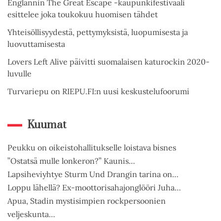
Englannin The Great Escape -kaupunkifestivaali
esittelee joka toukokuu huomisen tähdet
Yhteisöllisyydestä, pettymyksistä, luopumisesta ja
luovuttamisesta
Lovers Left Alive päivitti suomalaisen katurockin 2020-
luvulle
Turvariepu on RIEPU.FI:n uusi keskustelufoorumi
Kuumat
Peukku on oikeistohallitukselle loistava bisnes
”Ostatsä mulle lonkeron?” Kaunis…
Lapsiheviyhtye Sturm Und Drangin tarina on…
Loppu lähellä? Ex-moottorisahajonglööri Juha…
Apua, Stadin mystisimpien rockpersoonien
veljeskunta…