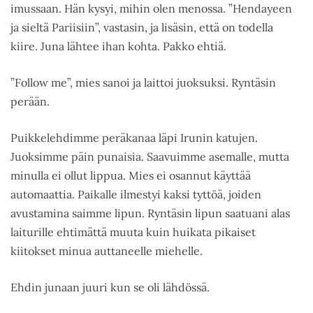
imussaan. Hän kysyi, mihin olen menossa. ”Hendayeen
ja sieltä Pariisiin”, vastasin, ja lisäsin, että on todella
kiire. Juna lähtee ihan kohta. Pakko ehtiä.
”Follow me”, mies sanoi ja laittoi juoksuksi. Ryntäsin
perään.
Puikkelehdimme peräkanaa läpi Irunin katujen.
Juoksimme päin punaisia. Saavuimme asemalle, mutta
minulla ei ollut lippua. Mies ei osannut käyttää
automaattia. Paikalle ilmestyi kaksi tyttöä, joiden
avustamina saimme lipun. Ryntäsin lipun saatuani alas
laiturille ehtimättä muuta kuin huikata pikaiset
kiitokset minua auttaneelle miehelle.
Ehdin junaan juuri kun se oli lähdössä.