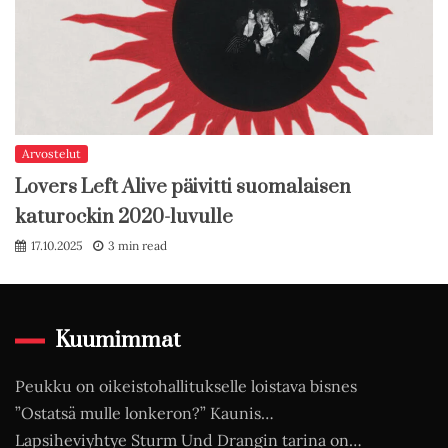
Arvostelut
Lovers Left Alive päivitti suomalaisen
katurockin 2020-luvulle
17.10.2025
3 min read
Kuumimmat
Peukku on oikeistohallitukselle loistava bisnes
”Ostatsä mulle lonkeron?” Kaunis…
Lapsiheviyhtye Sturm Und Drangin tarina on…