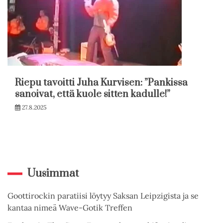
Riepu tavoitti Juha Kurvisen: ”Pankissa
sanoivat, että kuole sitten kadulle!”
27.8.2025
Uusimmat
Goottirockin paratiisi löytyy Saksan Leipzigista ja se
kantaa nimeä Wave-Gotik Treffen