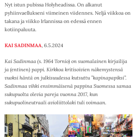
Nyt istun pubissa Holyheadissa. On alkanut
pyhiinvaellukseni viimeinen viidennes. Neljä viikkoa on
takana ja viikko Irlannissa on edessä ennen
kotiinpaluuta.
KAI SADINMAA
, 6.5.2024
Kai Sadinmaa (s. 1964 Tornio) on suomalainen kirjailija
ja (entinen) pappi. Kirkkoa kritisoivien näkemystensä
vuoksi häntä on julkisuudessa kutsuttu ”kapinapapiksi”.
Sadinmaa vihki ensimmäisenä pappina Suomessa samaa
sukupuolta olevia pareja vuonna 2017, kun
sukupuolineutraali avioliittolaki tuli voimaan.