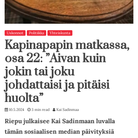
Uskonnot
Politiikka
Yhteiskunta
Kapinapapin matkassa,
osa 22: ”Aivan kuin
jokin tai joku
johdattaisi ja pitäisi
huolta”
10.5.2024
3 min read
Kai Sadinmaa
Riepu julkaisee Kai Sadinmaan luvalla
tämän sosiaalisen median päivityksiä