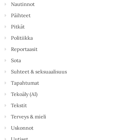
Nautinnot
Päihteet
Pitkät
Politiikka
Reportaasit
Sota
Suhteet & seksuaalisuus
Tapahtumat
Tekoäly (AI)
Tekstit
Terveys & mieli
Uskonnot
Uutiset