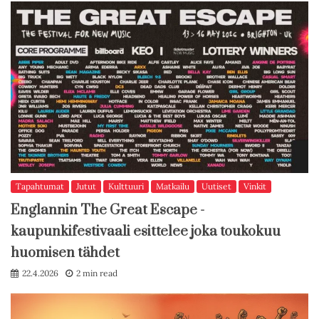
Tapahtumat
Jutut
Kulttuuri
Matkailu
Uutiset
Vinkit
Englannin The Great Escape -
kaupunkifestivaali esittelee joka toukokuu
huomisen tähdet
22.4.2026
2 min read