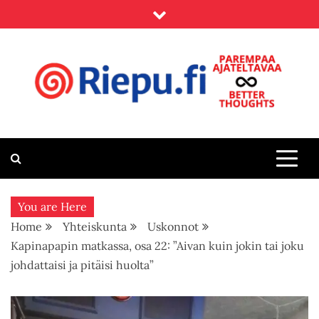
Skip
to
content
Riepu.fi
Parempaa ajateltavaa – Better thoughts
You are Here
Home
Yhteiskunta
Uskonnot
Kapinapapin matkassa, osa 22: ”Aivan kuin jokin tai joku
johdattaisi ja pitäisi huolta”