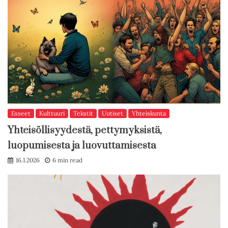
Esseet
Kulttuuri
Tekstit
Uutiset
Yhteiskunta
Yhteisöllisyydestä, pettymyksistä,
luopumisesta ja luovuttamisesta
16.1.2026
6 min read