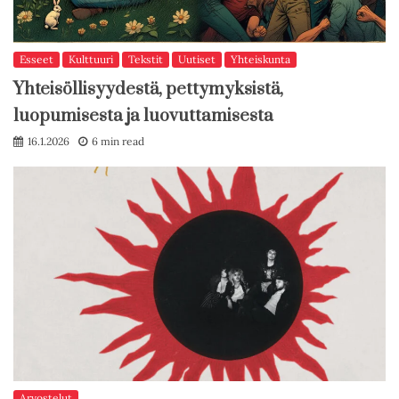
Esseet
Kulttuuri
Tekstit
Uutiset
Yhteiskunta
Yhteisöllisyydestä, pettymyksistä,
luopumisesta ja luovuttamisesta
16.1.2026
6 min read
Arvostelut