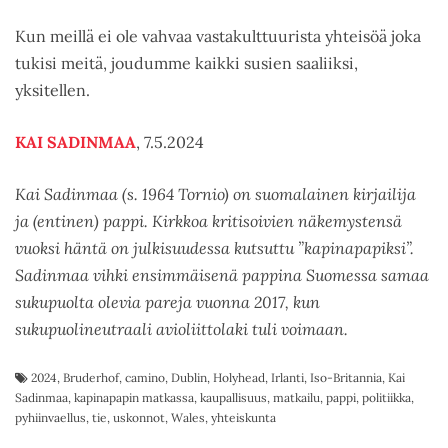
Kun meillä ei ole vahvaa vastakulttuurista yhteisöä joka
tukisi meitä, joudumme kaikki susien saaliiksi,
yksitellen.
KAI SADINMAA
, 7.5.2024
Kai Sadinmaa (s. 1964 Tornio) on suomalainen kirjailija
ja (entinen) pappi. Kirkkoa kritisoivien näkemystensä
vuoksi häntä on julkisuudessa kutsuttu ”kapinapapiksi”.
Sadinmaa vihki ensimmäisenä pappina Suomessa samaa
sukupuolta olevia pareja vuonna 2017, kun
sukupuolineutraali avioliittolaki tuli voimaan.
2024
,
Bruderhof
,
camino
,
Dublin
,
Holyhead
,
Irlanti
,
Iso-Britannia
,
Kai
Sadinmaa
,
kapinapapin matkassa
,
kaupallisuus
,
matkailu
,
pappi
,
politiikka
,
pyhiinvaellus
,
tie
,
uskonnot
,
Wales
,
yhteiskunta