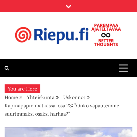
Skip
to
content
Riepu.fi
Parempaa ajateltavaa – Better thoughts
You are Here
Home
Yhteiskunta
Uskonnot
Kapinapapin matkassa, osa 23: ”Onko vapautemme
suurimmaksi osaksi harhaa?”