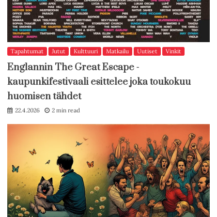
Tapahtumat
Jutut
Kulttuuri
Matkailu
Uutiset
Vinkit
Englannin The Great Escape -
kaupunkifestivaali esittelee joka toukokuu
huomisen tähdet
22.4.2026
2 min read