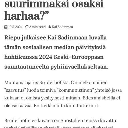
suurimmaksi osaksi
harhaa?”
10.5.2024
2 min read
Kai Sadinmaa
Riepu julkaisee Kai Sadinmaan luvalla
tämän sosiaalisen median päivityksiä
huhtikuussa 2024 Keski-Eurooppaan
suuntautuneelta pyhiinvaellukseltaan.
Muutama ajatus Bruderhofista. On melkomoinen
”saavutus” luoda toimiva ”kommunistinen” yhteisö jossa
kukaan ei omista yksityisesti mitään. Edes amisheilla ei
ole vastaavaa. En tiedä muita kuin hutteriitit.
Bruderhofin esikuvana on Apostolien teoissa kuvattu
varhaiskristillinen yhteisö, jossa omistus oli yhteistä.