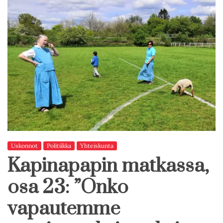
Uskonnot
Politiikka
Yhteiskunta
Kapinapapin matkassa,
osa 23: ”Onko
vapautemme