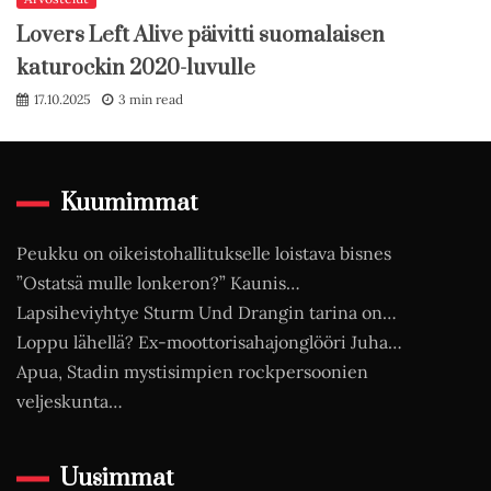
Lovers Left Alive päivitti suomalaisen
katurockin 2020-luvulle
17.10.2025
3 min read
Kuumimmat
Peukku on oikeistohallitukselle loistava bisnes
”Ostatsä mulle lonkeron?” Kaunis…
Lapsiheviyhtye Sturm Und Drangin tarina on…
Loppu lähellä? Ex-moottorisahajonglööri Juha…
Apua, Stadin mystisimpien rockpersoonien
veljeskunta…
Uusimmat