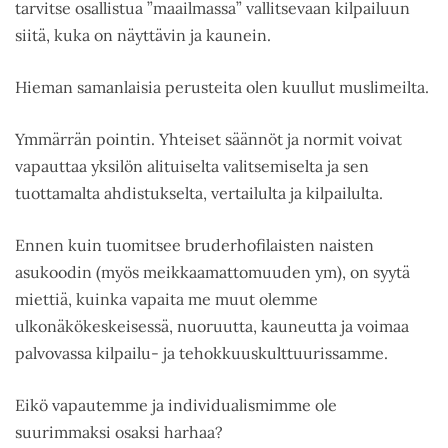
tarvitse osallistua ”maailmassa” vallitsevaan kilpailuun
siitä, kuka on näyttävin ja kaunein.
Hieman samanlaisia perusteita olen kuullut muslimeilta.
Ymmärrän pointin. Yhteiset säännöt ja normit voivat
vapauttaa yksilön alituiselta valitsemiselta ja sen
tuottamalta ahdistukselta, vertailulta ja kilpailulta.
Ennen kuin tuomitsee bruderhofilaisten naisten
asukoodin (myös meikkaamattomuuden ym), on syytä
miettiä, kuinka vapaita me muut olemme
ulkonäkökeskeisessä, nuoruutta, kauneutta ja voimaa
palvovassa kilpailu- ja tehokkuuskulttuurissamme.
Eikö vapautemme ja individualismimme ole
suurimmaksi osaksi harhaa?