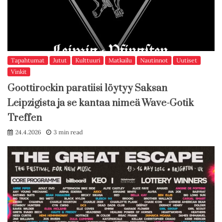
Tapahtumat
Jutut
Kulttuuri
Matkailu
Nautinnot
Uutiset
Vinkit
Goottirockin paratiisi löytyy Saksan
Leipzigista ja se kantaa nimeä Wave-Gotik
Treffen
24.4.2026
3 min read