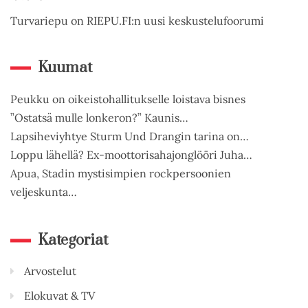
Turvariepu on RIEPU.FI:n uusi keskustelufoorumi
Kuumat
Peukku on oikeistohallitukselle loistava bisnes
”Ostatsä mulle lonkeron?” Kaunis…
Lapsiheviyhtye Sturm Und Drangin tarina on…
Loppu lähellä? Ex-moottorisahajonglööri Juha…
Apua, Stadin mystisimpien rockpersoonien
veljeskunta…
Kategoriat
Arvostelut
Elokuvat & TV