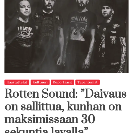
Haastattelut
Kulttuuri
Reportaasit
Tapahtumat
Rotten Sound: ”Daivaus
on sallittua, kunhan on
maksimissaan 30
sekuntia lavalla”