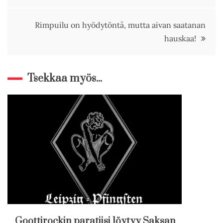
selaus
Rimpuilu on hyödytöntä, mutta aivan saatanan
hauskaa!
Tsekkaa myös...
Goottirockin paratiisi löytyy Saksan