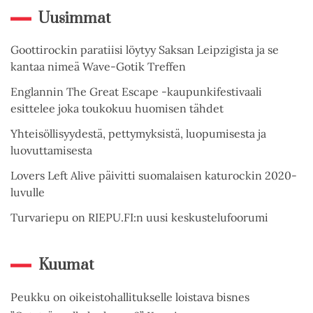
Uusimmat
Goottirockin paratiisi löytyy Saksan Leipzigista ja se
kantaa nimeä Wave-Gotik Treffen
Englannin The Great Escape -kaupunkifestivaali
esittelee joka toukokuu huomisen tähdet
Yhteisöllisyydestä, pettymyksistä, luopumisesta ja
luovuttamisesta
Lovers Left Alive päivitti suomalaisen katurockin 2020-
luvulle
Turvariepu on RIEPU.FI:n uusi keskustelufoorumi
Kuumat
Peukku on oikeistohallitukselle loistava bisnes