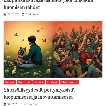
kaupunkifestivaali esittelee joka toukokuu
huomisen tähdet
22.4.2026
2 min read
Esseet
Kulttuuri
Tekstit
Uutiset
Yhteiskunta
Yhteisöllisyydestä, pettymyksistä,
luopumisesta ja luovuttamisesta
16.1.2026
6 min read