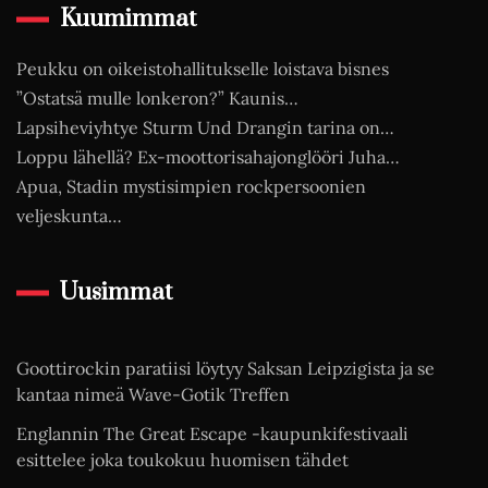
Kuumimmat
Peukku on oikeistohallitukselle loistava bisnes
”Ostatsä mulle lonkeron?” Kaunis…
Lapsiheviyhtye Sturm Und Drangin tarina on…
Loppu lähellä? Ex-moottorisahajonglööri Juha…
Apua, Stadin mystisimpien rockpersoonien
veljeskunta…
Uusimmat
Goottirockin paratiisi löytyy Saksan Leipzigista ja se
kantaa nimeä Wave-Gotik Treffen
Englannin The Great Escape -kaupunkifestivaali
esittelee joka toukokuu huomisen tähdet