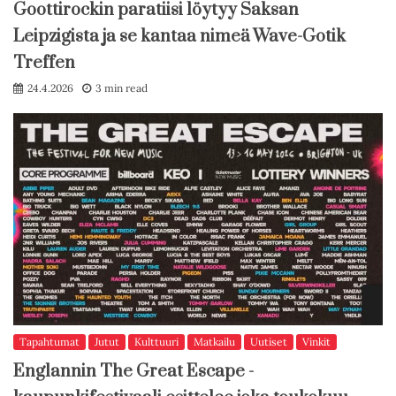
Goottirockin paratiisi löytyy Saksan
Leipzigista ja se kantaa nimeä Wave-Gotik
Treffen
24.4.2026
3 min read
Tapahtumat
Jutut
Kulttuuri
Matkailu
Uutiset
Vinkit
Englannin The Great Escape -