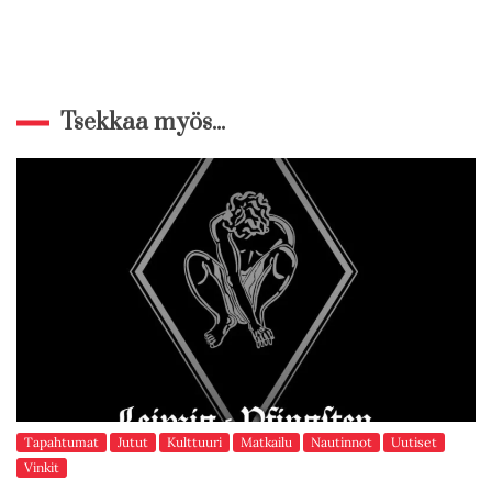
Tsekkaa myös...
Tapahtumat
Jutut
Kulttuuri
Matkailu
Nautinnot
Uutiset
Vinkit