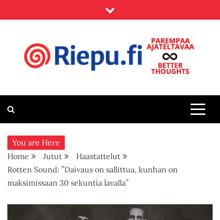
Skip
to
content
Riepu.fi
Parempaa ajateltavaa – Better thoughts
You are Here
Home
Jutut
Haastattelut
Rotten Sound: ”Daivaus on sallittua, kunhan on
maksimissaan 30 sekuntia lavalla”