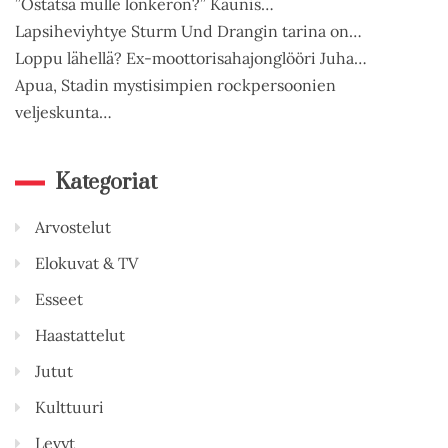
”Ostatsä mulle lonkeron?” Kaunis…
Lapsiheviyhtye Sturm Und Drangin tarina on…
Loppu lähellä? Ex-moottorisahajonglööri Juha…
Apua, Stadin mystisimpien rockpersoonien
veljeskunta…
Kategoriat
Arvostelut
Elokuvat & TV
Esseet
Haastattelut
Jutut
Kulttuuri
Levyt