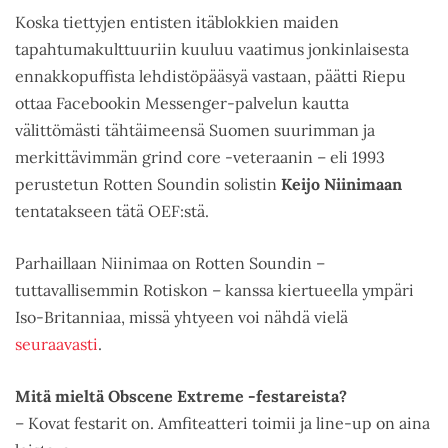
Koska tiettyjen entisten itäblokkien maiden
tapahtumakulttuuriin kuuluu vaatimus jonkinlaisesta
ennakkopuffista lehdistöpääsyä vastaan, päätti Riepu
ottaa Facebookin Messenger-palvelun kautta
välittömästi tähtäimeensä Suomen suurimman ja
merkittävimmän grind core -veteraanin – eli 1993
perustetun Rotten Soundin solistin
Keijo Niinimaan
tentatakseen tätä OEF:stä.
Parhaillaan Niinimaa on Rotten Soundin –
tuttavallisemmin Rotiskon – kanssa kiertueella ympäri
Iso-Britanniaa, missä yhtyeen voi nähdä vielä
seuraavasti
.
Mitä mieltä Obscene Extreme -festareista?
– Kovat festarit on. Amfiteatteri toimii ja line-up on aina