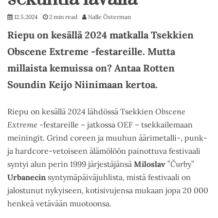
12.5.2024
2 min read
Nalle Österman
Riepu on kesällä 2024 matkalla Tsekkien
Obscene Extreme -festareille. Mutta
millaista kemuissa on? Antaa Rotten
Soundin Keijo Niinimaan kertoa.
Riepu on kesällä 2024 lähdössä Tsekkien
Obscene
Extreme
-festareille – jatkossa OEF – tsekkailemaan
meiningit. Grind coreen ja muuhun äärimetalli-, punk-
ja hardcore-vetoiseen älämölöön painottuva festivaali
syntyi alun perin 1999 järjestäjänsä
Miloslav
”
Čurby
”
Urbanecin
syntymäpäiväjuhlista, mistä festivaali on
jalostunut nykyiseen, kotisivujensa mukaan jopa 20 000
henkeä vetävään muotoonsa.