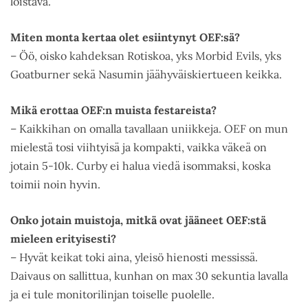
loistava.
Miten monta kertaa olet esiintynyt OEF:sä?
– Öö, oisko kahdeksan Rotiskoa, yks Morbid Evils, yks
Goatburner sekä Nasumin jäähyväiskiertueen keikka.
Mikä erottaa OEF:n muista festareista?
– Kaikkihan on omalla tavallaan uniikkeja. OEF on mun
mielestä tosi viihtyisä ja kompakti, vaikka väkeä on
jotain 5-10k. Curby ei halua viedä isommaksi, koska
toimii noin hyvin.
Onko jotain muistoja, mitkä ovat jääneet OEF:stä
mieleen erityisesti?
– Hyvät keikat toki aina, yleisö hienosti messissä.
Daivaus on sallittua, kunhan on max 30 sekuntia lavalla
ja ei tule monitorilinjan toiselle puolelle.