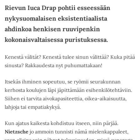
Rievun Iuca Drap pohtii esseessään
nykysuomalaisen eksistentiaalista
ahdinkoa henkisen ruuvipenkin
kokonaisvaltaisessa puristuksessa.
Kenestä välität? Kenestä tulee sinun välittää? Kuka pitää
sinusta? Rakkaudesta nyt puhumattakaan!
Itsekäs ihminen sopeutuu, se ryömii seurakunnan
kerhosta koulujen läpi jäpittämään esihenkilötehtäviin.
Siihen ei tarvita aivokapasiteettia, oikea-aikaisuutta,
lahjoja tai empatiakykyä.
Kun ajatus kaikesta kohdistuu itseen, niin pärjää.
Nietzsche
jo ammoin tunnisti nämä mielenkappaleet,
vaan olisipa vain nähnyt tulevaisuuden, missä superego