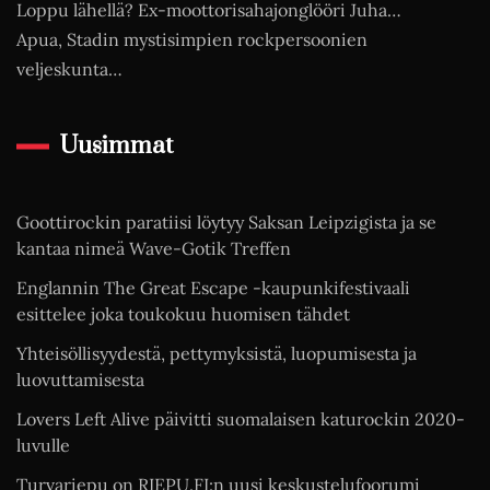
Loppu lähellä? Ex-moottorisahajonglööri Juha…
Apua, Stadin mystisimpien rockpersoonien
veljeskunta…
Uusimmat
Goottirockin paratiisi löytyy Saksan Leipzigista ja se
kantaa nimeä Wave-Gotik Treffen
Englannin The Great Escape -kaupunkifestivaali
esittelee joka toukokuu huomisen tähdet
Yhteisöllisyydestä, pettymyksistä, luopumisesta ja
luovuttamisesta
Lovers Left Alive päivitti suomalaisen katurockin 2020-
luvulle
Turvariepu on RIEPU.FI:n uusi keskustelufoorumi