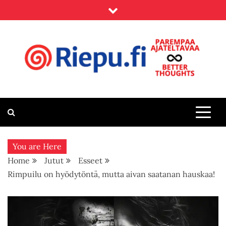
Skip
to
content
Riepu.fi
Parempaa ajateltavaa – Better thoughts
You are Here
Home
Jutut
Esseet
Rimpuilu on hyödytöntä, mutta aivan saatanan hauskaa!