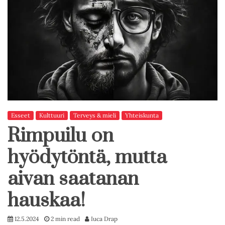
Esseet
Kulttuuri
Terveys & mieli
Yhteiskunta
Rimpuilu on
hyödytöntä, mutta
aivan saatanan
hauskaa!
12.5.2024
2 min read
Iuca Drap