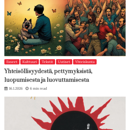
Esseet
Kulttuuri
Tekstit
Uutiset
Yhteiskunta
Yhteisöllisyydestä, pettymyksistä,
luopumisesta ja luovuttamisesta
16.1.2026
6 min read