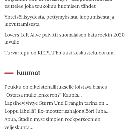
esittelee joka toukokuu huomisen tähdet
Yhteisöllisyydestä, pettymyksistä, luopumisesta ja
luovuttamisesta
Lovers Left Alive päivitti suomalaisen katurockin 2020-
luvulle
Turvariepu on RIEPU.FI:n uusi keskustelufoorumi
Kuumat
Peukku on oikeistohallitukselle loistava bisnes
”Ostatsä mulle lonkeron?” Kaunis…
Lapsiheviyhtye Sturm Und Drangin tarina on…
Loppu lähellä? Ex-moottorisahajonglööri Juha…
Apua, Stadin mystisimpien rockpersoonien
veljeskunta…