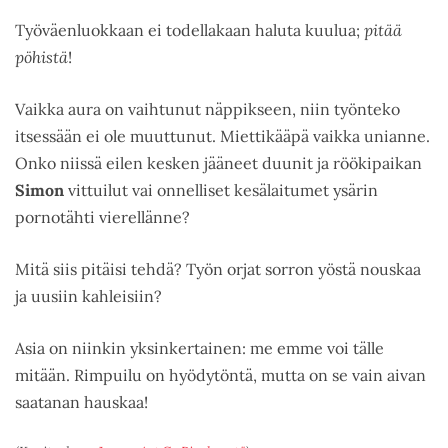
Työväenluokkaan ei todellakaan haluta kuulua;
pitää
pöhistä
!
Vaikka aura on vaihtunut näppikseen, niin työnteko
itsessään ei ole muuttunut. Miettikääpä vaikka unianne.
Onko niissä eilen kesken jääneet duunit ja röökipaikan
Simon
vittuilut vai onnelliset kesälaitumet ysärin
pornotähti vierellänne?
Mitä siis pitäisi tehdä? Työn orjat sorron yöstä nouskaa
ja uusiin kahleisiin?
Asia on niinkin yksinkertainen: me emme voi tälle
mitään. Rimpuilu on hyödytöntä, mutta on se vain aivan
saatanan hauskaa!