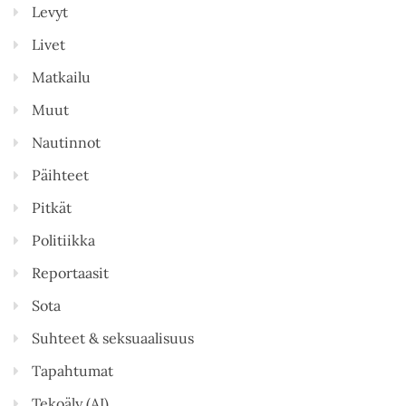
Levyt
Livet
Matkailu
Muut
Nautinnot
Päihteet
Pitkät
Politiikka
Reportaasit
Sota
Suhteet & seksuaalisuus
Tapahtumat
Tekoäly (AI)