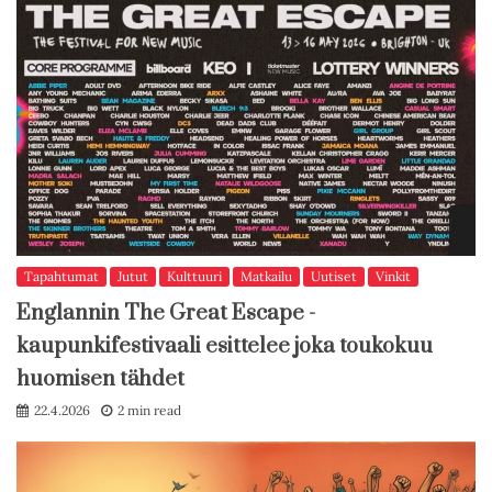
Tapahtumat
Jutut
Kulttuuri
Matkailu
Uutiset
Vinkit
Englannin The Great Escape -
kaupunkifestivaali esittelee joka toukokuu
huomisen tähdet
22.4.2026
2 min read