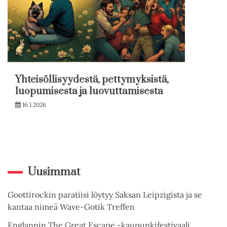
Yhteisöllisyydestä, pettymyksistä,
luopumisesta ja luovuttamisesta
16.1.2026
Uusimmat
Goottirockin paratiisi löytyy Saksan Leipzigista ja se
kantaa nimeä Wave-Gotik Treffen
Englannin The Great Escape -kaupunkifestivaali