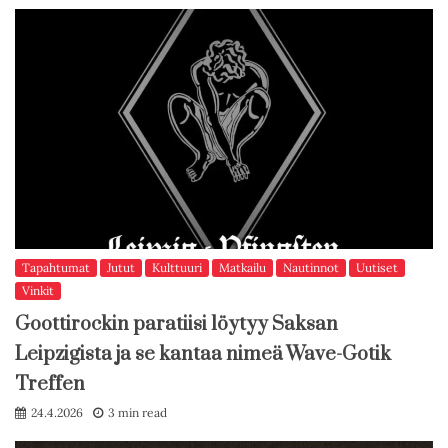
Tapahtumat
Jutut
Kulttuuri
Matkailu
Nautinnot
Uutiset
Vinkit
Goottirockin paratiisi löytyy Saksan
Leipzigista ja se kantaa nimeä Wave-Gotik
Treffen
24.4.2026
3 min read