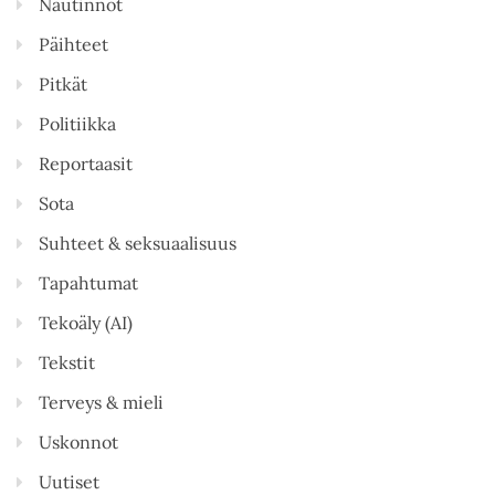
Nautinnot
Päihteet
Pitkät
Politiikka
Reportaasit
Sota
Suhteet & seksuaalisuus
Tapahtumat
Tekoäly (AI)
Tekstit
Terveys & mieli
Uskonnot
Uutiset