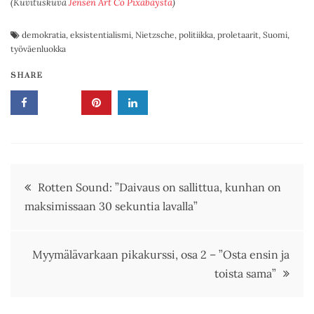
(Kuvituskuva
Jensen Art Co
Pixabaystä
)
demokratia
,
eksistentialismi
,
Nietzsche
,
politiikka
,
proletaarit
,
Suomi
,
työväenluokka
SHARE
Artikkelien
Rotten Sound: ”Daivaus on sallittua, kunhan on
maksimissaan 30 sekuntia lavalla”
selaus
Myymälävarkaan pikakurssi, osa 2 – ”Osta ensin ja
toista sama”