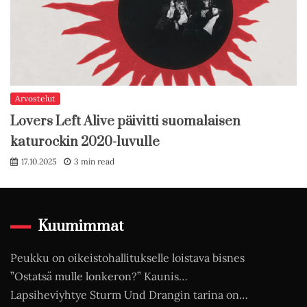
Arvostelut
Lovers Left Alive päivitti suomalaisen
katurockin 2020-luvulle
17.10.2025
3 min read
Kuumimmat
Peukku on oikeistohallitukselle loistava bisnes
”Ostatsä mulle lonkeron?” Kaunis…
Lapsiheviyhtye Sturm Und Drangin tarina on…