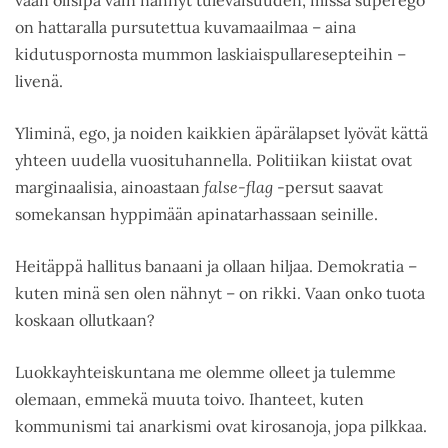
on hattaralla pursutettua kuvamaailmaa – aina
kidutuspornosta mummon laskiaispullaresepteihin –
livenä.
Yliminä, ego, ja noiden kaikkien äpärälapset lyövät kättä
yhteen uudella vuosituhannella. Politiikan kiistat ovat
marginaalisia, ainoastaan
false-flag
-persut saavat
somekansan hyppimään apinatarhassaan seinille.
Heitäppä hallitus banaani ja ollaan hiljaa. Demokratia –
kuten minä sen olen nähnyt – on rikki. Vaan onko tuota
koskaan ollutkaan?
Luokkayhteiskuntana me olemme olleet ja tulemme
olemaan, emmekä muuta toivo. Ihanteet, kuten
kommunismi tai anarkismi ovat kirosanoja, jopa pilkkaa.