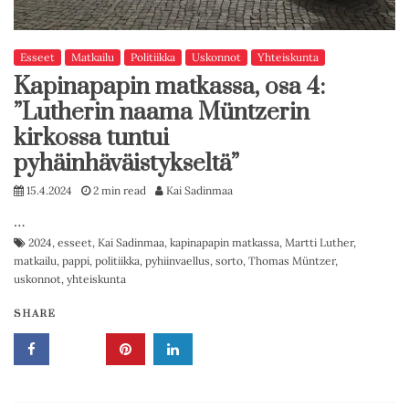
Esseet
Matkailu
Politiikka
Uskonnot
Yhteiskunta
Kapinapapin matkassa, osa 4:
”Lutherin naama Müntzerin
kirkossa tuntui
pyhäinhäväistykseltä”
15.4.2024
2 min read
Kai Sadinmaa
…
2024
,
esseet
,
Kai Sadinmaa
,
kapinapapin matkassa
,
Martti Luther
,
matkailu
,
pappi
,
politiikka
,
pyhiinvaellus
,
sorto
,
Thomas Müntzer
,
uskonnot
,
yhteiskunta
SHARE