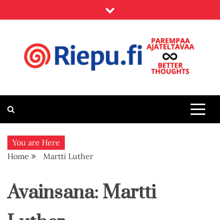
Skip
to
content
Riepu.fi
Parempaa ajateltavaa – Better thoughts
You are Here
Home
Martti Luther
Avainsana:
Martti