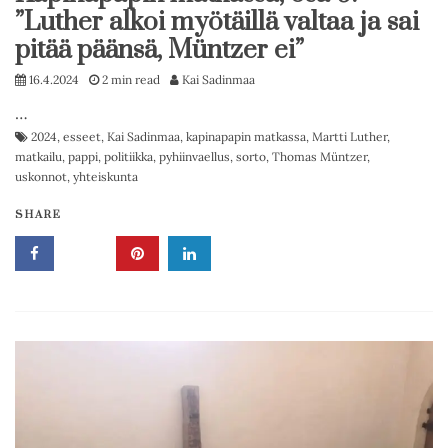
”Luther alkoi myötäillä valtaa ja sai
pitää päänsä, Müntzer ei”
16.4.2024
2 min read
Kai Sadinmaa
…
2024
,
esseet
,
Kai Sadinmaa
,
kapinapapin matkassa
,
Martti Luther
,
matkailu
,
pappi
,
politiikka
,
pyhiinvaellus
,
sorto
,
Thomas Müntzer
,
uskonnot
,
yhteiskunta
SHARE