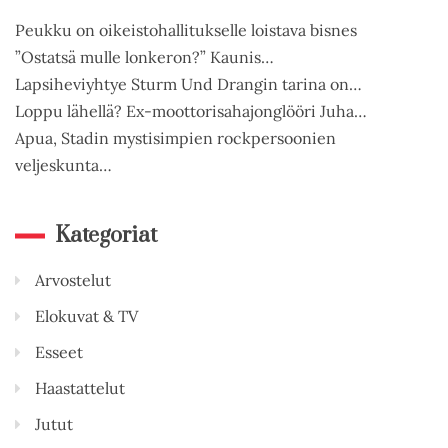
Peukku on oikeistohallitukselle loistava bisnes
”Ostatsä mulle lonkeron?” Kaunis…
Lapsiheviyhtye Sturm Und Drangin tarina on…
Loppu lähellä? Ex-moottorisahajonglööri Juha…
Apua, Stadin mystisimpien rockpersoonien
veljeskunta…
Kategoriat
Arvostelut
Elokuvat & TV
Esseet
Haastattelut
Jutut