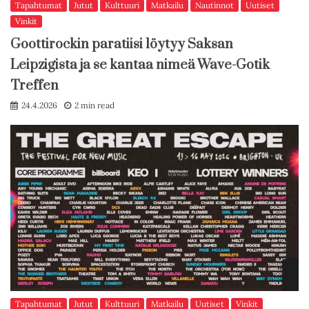
Tapahtumat
Jutut
Kulttuuri
Matkailu
Nautinnot
Uutiset
Vinkit
Goottirockin paratiisi löytyy Saksan
Leipzigista ja se kantaa nimeä Wave-Gotik
Treffen
24.4.2026
2 min read
Tapahtumat
Jutut
Kulttuuri
Matkailu
Uutiset
Vinkit