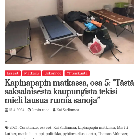
Esseet
Matkailu
Uskonnot
Yhteiskunta
Kapinapapin matkassa, osa 5: ”Tästä
saksalaisesta kaupungista tekisi
mieli lausua rumia sanoja”
15.4.2024
2 min read
Kai Sadinmaa
…
2024
,
Constanze
,
esseet
,
Kai Sadinmaa
,
kapinapapin matkassa
,
Martti
Luther
,
matkailu
,
pappi
,
politiikka
,
pyhiinvaellus
,
sorto
,
Thomas Müntzer
,