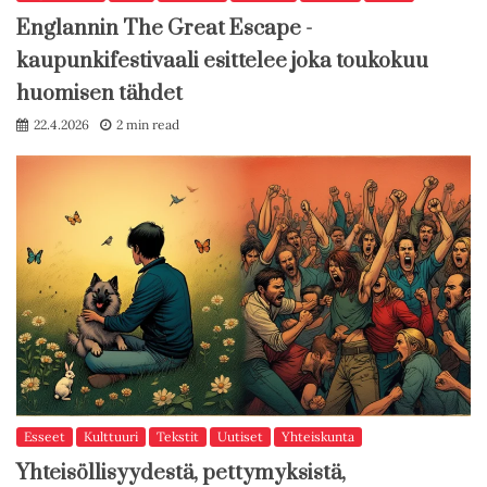
Englannin The Great Escape -
kaupunkifestivaali esittelee joka toukokuu
huomisen tähdet
22.4.2026
2 min read
Esseet
Kulttuuri
Tekstit
Uutiset
Yhteiskunta
Yhteisöllisyydestä, pettymyksistä,