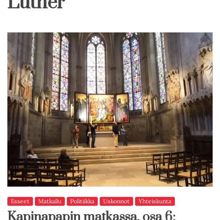
Luther
Esseet
Matkailu
Politiikka
Uskonnot
Yhteiskunta
Kapinapapin matkassa, osa 6: