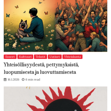
Esseet
Kulttuuri
Tekstit
Uutiset
Yhteiskunta
Yhteisöllisyydestä, pettymyksistä,
luopumisesta ja luovuttamisesta
16.1.2026
6 min read