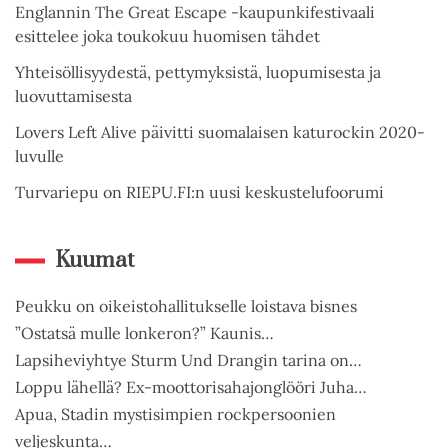
Englannin The Great Escape -kaupunkifestivaali
esittelee joka toukokuu huomisen tähdet
Yhteisöllisyydestä, pettymyksistä, luopumisesta ja
luovuttamisesta
Lovers Left Alive päivitti suomalaisen katurockin 2020-
luvulle
Turvariepu on RIEPU.FI:n uusi keskustelufoorumi
Kuumat
Peukku on oikeistohallitukselle loistava bisnes
”Ostatsä mulle lonkeron?” Kaunis…
Lapsiheviyhtye Sturm Und Drangin tarina on…
Loppu lähellä? Ex-moottorisahajonglööri Juha…
Apua, Stadin mystisimpien rockpersoonien
veljeskunta…