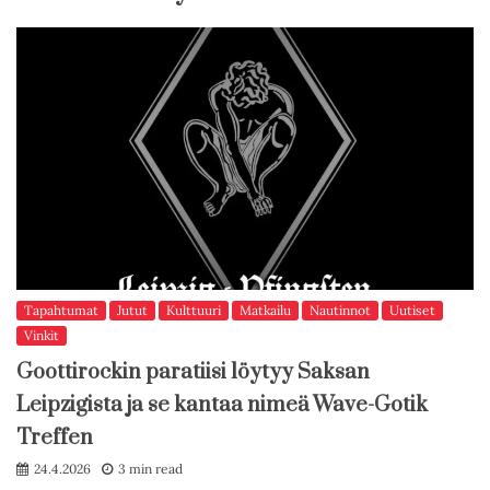
Tapahtumat
Jutut
Kulttuuri
Matkailu
Nautinnot
Uutiset
Vinkit
Goottirockin paratiisi löytyy Saksan
Leipzigista ja se kantaa nimeä Wave-Gotik
Treffen
24.4.2026
3 min read