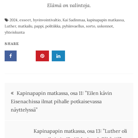
Elämä on valintoja.
2024
,
esseet
,
hyvinvointivaltio
,
Kai Sadinmaa
,
kapinapapin matkassa
,
Luther
,
matkailu
,
pappi
,
politiikka
,
pyhiinvaellus
,
sorto
,
uskonnot
,
yhteiskunta
SHARE
Artikkelien
Kapinapapin matkassa, osa 11: ”Eilen kävin
Eisenachissa ilmat pihalle potkaisevassa
selaus
näyttelyssä”
Kapinapapin matkassa, osa 13: ”Luther oli