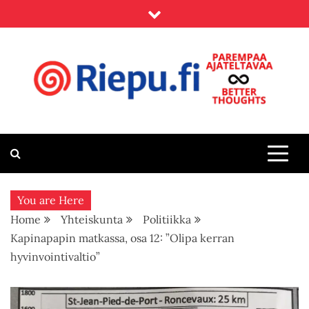
Skip
to
content
Riepu.fi
Parempaa ajateltavaa – Better thoughts
You are Here
Home
Yhteiskunta
Politiikka
Kapinapapin matkassa, osa 12: ”Olipa kerran
hyvinvointivaltio”