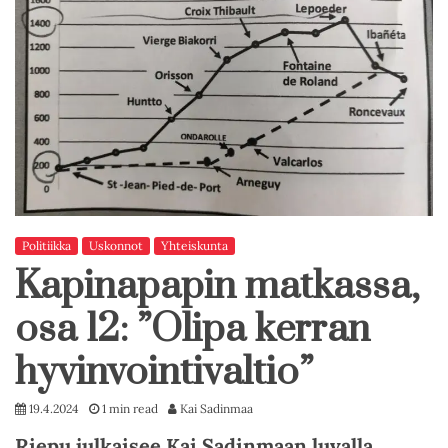
Politiikka
Uskonnot
Yhteiskunta
Kapinapapin matkassa,
osa 12: ”Olipa kerran
hyvinvointivaltio”
19.4.2024
1 min read
Kai Sadinmaa
Riepu julkaisee Kai Sadinmaan luvalla