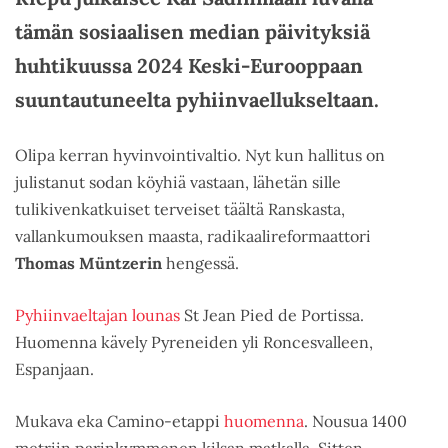
tämän sosiaalisen median päivityksiä
huhtikuussa 2024 Keski-Eurooppaan
suuntautuneelta pyhiinvaellukseltaan.
Olipa kerran hyvinvointivaltio. Nyt kun hallitus on
julistanut sodan köyhiä vastaan, lähetän sille
tulikivenkatkuiset terveiset täältä Ranskasta,
vallankumouksen maasta, radikaalireformaattori
Thomas Müntzerin
hengessä.
Pyhiinvaeltajan lounas
St Jean Pied de Portissa.
Huomenna kävely Pyreneiden yli Roncesvalleen,
Espanjaan.
Mukava eka Camino-etappi
huomenna
. Nousua 1400