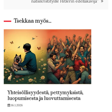
natsikristityille Hitlerin edelläkävijä”
Tsekkaa myös...
Yhteisöllisyydestä, pettymyksistä,
luopumisesta ja luovuttamisesta
16.1.2026