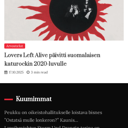
Arvostelut
Lovers Left Alive päivitti suomalaisen
katurockin 2020-luvulle
17.10.2025
3 min read
Kuumimmat
Peukku on oikeistohallitukselle loistava bisnes
”Ostatsä mulle lonkeron?” Kaunis…
Lapsiheviyhtye Sturm Und Drangin tarina on…