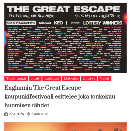
Tapahtumat
Jutut
Kulttuuri
Matkailu
Uutiset
Vinkit
Englannin The Great Escape -
kaupunkifestivaali esittelee joka toukokuu
huomisen tähdet
22.4.2026
2 min read