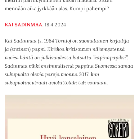
metriin parinkymmenen kilsan matkalla. Sitten
mennään aika jyrkkään alas. Kumpi pahempi?
KAI SADINMAA
, 18.4.2024
Kai Sadinmaa (s. 1964 Tornio) on suomalainen kirjailija
ja (entinen) pappi. Kirkkoa kritisoivien näkemystensä
vuoksi häntä on julkisuudessa kutsuttu ”kapinapapiksi”.
Sadinmaa vihki ensimmäisenä pappina Suomessa samaa
sukupuolta olevia pareja vuonna 2017, kun
sukupuolineutraali avioliittolaki tuli voimaan.