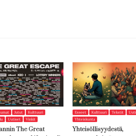
tumat
Jutut
Kulttuuri
Esseet
Kulttuuri
Tekstit
Uuti
lu
Uutiset
Vinkit
Yhteiskunta
annin The Great
Yhteisöllisyydestä,