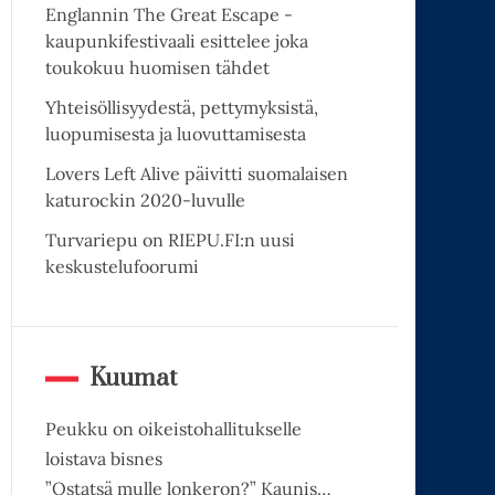
Englannin The Great Escape -
kaupunkifestivaali esittelee joka
toukokuu huomisen tähdet
Yhteisöllisyydestä, pettymyksistä,
luopumisesta ja luovuttamisesta
Lovers Left Alive päivitti suomalaisen
katurockin 2020-luvulle
Turvariepu on RIEPU.FI:n uusi
keskustelufoorumi
Kuumat
Peukku on oikeistohallitukselle
loistava bisnes
”Ostatsä mulle lonkeron?” Kaunis…