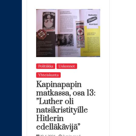
Politiikka
Uskonnot
Yhteiskunta
Kapinapapin
matkassa, osa 13:
”Luther oli
natsikristityille
Hitlerin
edelläkävijä”