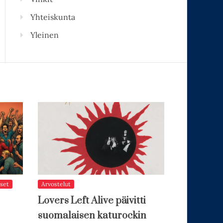
Yhteiskunta
Yleinen
set
Arvostelut
Lovers Left Alive päivitti
suomalaisen katurockin