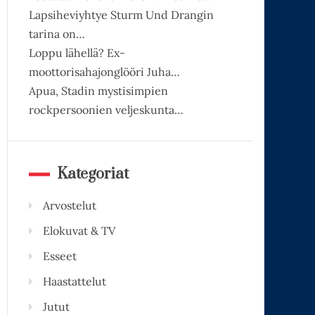
Lapsiheviyhtye Sturm Und Drangin
tarina on…
Loppu lähellä? Ex-
moottorisahajonglööri Juha…
Apua, Stadin mystisimpien
rockpersoonien veljeskunta…
Kategoriat
Arvostelut
Elokuvat & TV
Esseet
Haastattelut
Jutut