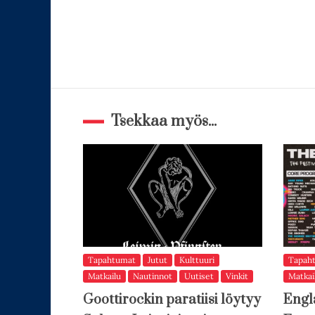
Tsekkaa myös...
Tapahtumat
Jutut
Kulttuuri
Tapah
Matkailu
Nautinnot
Uutiset
Vinkit
Matkai
Goottirockin paratiisi löytyy
Engl