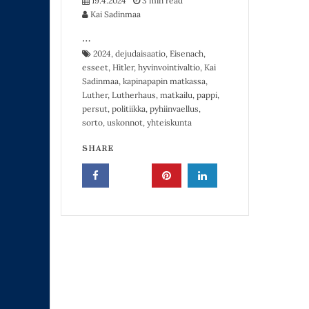
19.4.2024
3 min read
Kai Sadinmaa
…
2024
,
dejudaisaatio
,
Eisenach
,
esseet
,
Hitler
,
hyvinvointivaltio
,
Kai
Sadinmaa
,
kapinapapin matkassa
,
Luther
,
Lutherhaus
,
matkailu
,
pappi
,
persut
,
politiikka
,
pyhiinvaellus
,
sorto
,
uskonnot
,
yhteiskunta
SHARE