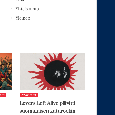
Yhteiskunta
Yleinen
set
Arvostelut
Lovers Left Alive päivitti
suomalaisen katurockin