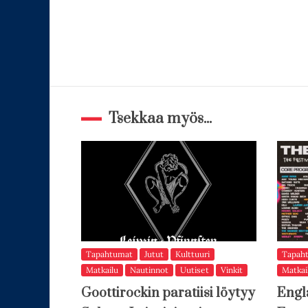
Tsekkaa myös...
Tapahtumat
Jutut
Kulttuuri
Tapah
Matkailu
Nautinnot
Uutiset
Vinkit
Matkai
Goottirockin paratiisi löytyy
Engl