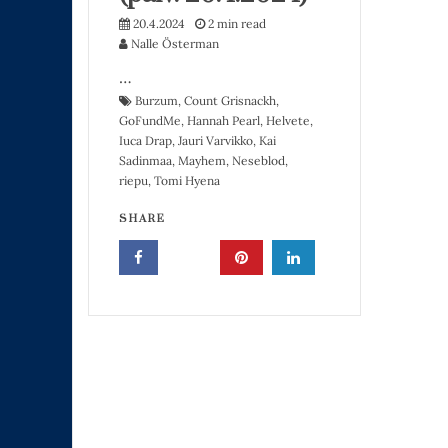
20.4.2024
2 min read
Nalle Österman
…
Burzum
,
Count Grisnackh
,
GoFundMe
,
Hannah Pearl
,
Helvete
,
Iuca Drap
,
Jauri Varvikko
,
Kai
Sadinmaa
,
Mayhem
,
Neseblod
,
riepu
,
Tomi Hyena
SHARE