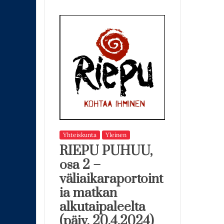
Yhteiskunta
Yleinen
RIEPU PUHUU,
osa 2 –
väliaikaraportoint
ia matkan
alkutaipaleelta
(päiv. 20.4.2024)