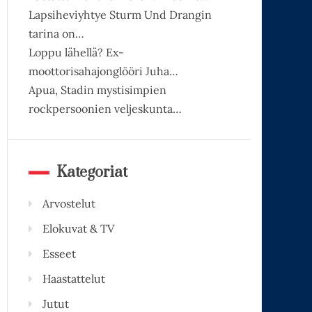
Lapsiheviyhtye Sturm Und Drangin
tarina on…
Loppu lähellä? Ex-
moottorisahajonglööri Juha…
Apua, Stadin mystisimpien
rockpersoonien veljeskunta…
Kategoriat
Arvostelut
Elokuvat & TV
Esseet
Haastattelut
Jutut