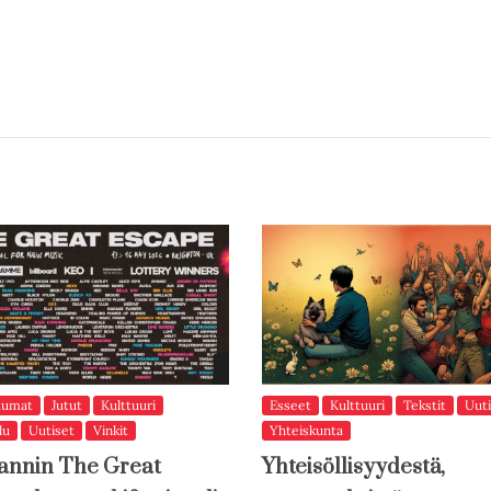
tumat
Jutut
Kulttuuri
Esseet
Kulttuuri
Tekstit
Uuti
lu
Uutiset
Vinkit
Yhteiskunta
annin The Great
Yhteisöllisyydestä,