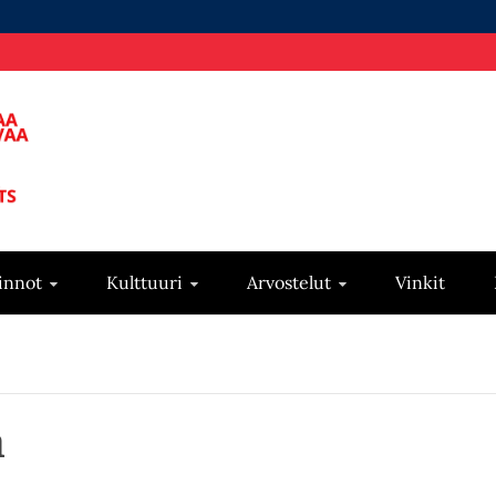
innot
Kulttuuri
Arvostelut
Vinkit
m