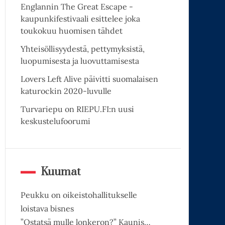
Englannin The Great Escape -
kaupunkifestivaali esittelee joka
toukokuu huomisen tähdet
Yhteisöllisyydestä, pettymyksistä,
luopumisesta ja luovuttamisesta
Lovers Left Alive päivitti suomalaisen
katurockin 2020-luvulle
Turvariepu on RIEPU.FI:n uusi
keskustelufoorumi
Kuumat
Peukku on oikeistohallitukselle
loistava bisnes
”Ostatsä mulle lonkeron?” Kaunis…