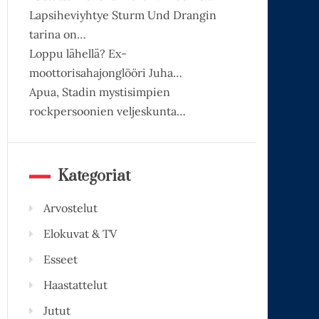
Lapsiheviyhtye Sturm Und Drangin
tarina on…
Loppu lähellä? Ex-
moottorisahajonglööri Juha…
Apua, Stadin mystisimpien
rockpersoonien veljeskunta…
Kategoriat
Arvostelut
Elokuvat & TV
Esseet
Haastattelut
Jutut