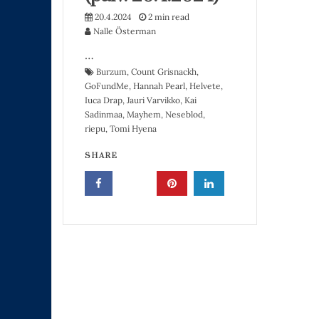
20.4.2024
2 min read
Nalle Österman
…
Burzum
,
Count Grisnackh
,
GoFundMe
,
Hannah Pearl
,
Helvete
,
Iuca Drap
,
Jauri Varvikko
,
Kai
Sadinmaa
,
Mayhem
,
Neseblod
,
riepu
,
Tomi Hyena
SHARE