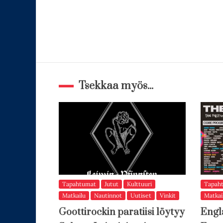
Tsekkaa myös...
Tapahtumat
Jutut
Kulttuuri
Tapah
Matkailu
Nautinnot
Uutiset
Vinkit
Matkai
Goottirockin paratiisi löytyy
Engl