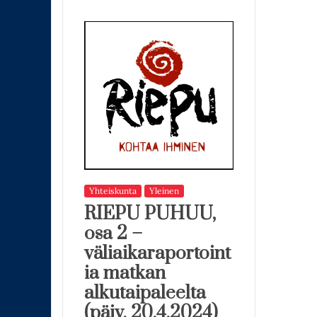
Yhteiskunta
Yleinen
RIEPU PUHUU,
osa 2 –
väliaikaraportoint
ia matkan
alkutaipaleelta
(päiv. 20.4.2024)