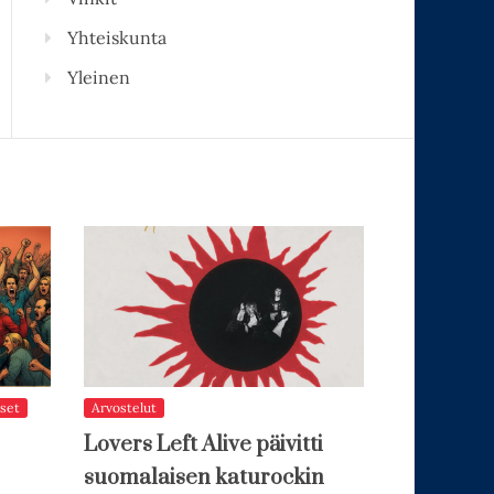
Yhteiskunta
Yleinen
set
Arvostelut
Lovers Left Alive päivitti
suomalaisen katurockin