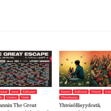
tumat
Jutut
Kulttuuri
Esseet
Kulttuuri
Tekstit
Uuti
lu
Uutiset
Vinkit
Yhteiskunta
annin The Great
Yhteisöllisyydestä,