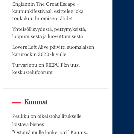
Englannin The Great Escape -
kaupunkifestivaali esittelee joka
toukokuu huomisen tähdet
Yhteisöllisyydestä, pettymyksistä,
luopumisesta ja luovuttamisesta
Lovers Left Alive päivitti suomalaisen
katurockin 2020-luvulle
Turvariepu on RIEPU.FI:n uusi
keskustelufoorumi
Kuumat
Peukku on oikeistohallitukselle
loistava bisnes
”Ostatsä mulle lonkeron?” Kaunis…