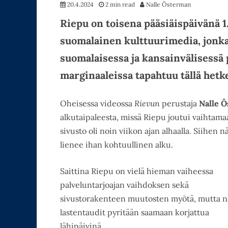
20.4.2024
2 min read
Nalle Österman
Riepu on toisena pääsiäispäivänä 
suomalainen kulttuurimedia, jonka 
suomalaisessa ja kansainvälisessä 
marginaaleissa tapahtuu tällä hetke
Oheisessa videossa
Rievun
perustaja
Nalle 
alkutaipaleesta, missä Riepu joutui vaihtama
sivusto oli noin viikon ajan alhaalla. Siihen
lienee ihan kohtuullinen alku.
Saittina Riepu on vielä hieman vaiheessa
palveluntarjoajan vaihdoksen sekä
sivustorakenteen muutosten myötä, mutta 
lastentaudit pyritään saamaan korjattua
lähipäivinä.