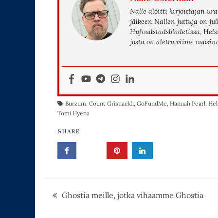
Nalle aloitti kirjoittajan 
jälkeen Nallen juttuja on j
Hufvudstadsbladetissa, Helsi
josta on alettu viime vuosi
Burzum
,
Count Grisnackh
,
GoFundMe
,
Hannah Pearl
,
Hel
Tomi Hyena
SHARE
Artikkelien
Ghostia meille, jotka vihaamme Ghostia
selaus