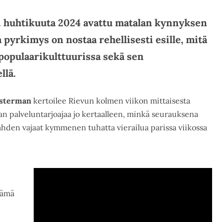
1. huhtikuuta 2024 avattu matalan kynnyksen
pyrkimys on nostaa rehellisesti esille, mitä
populaarikulttuurissa sekä sen
llä.
Österman
kertoilee Rievun kolmen viikon mittaisesta
an palveluntarjoajaa jo kertaalleen, minkä seurauksena
 nähden vajaat kymmenen tuhatta vierailua parissa viikossa
nämä