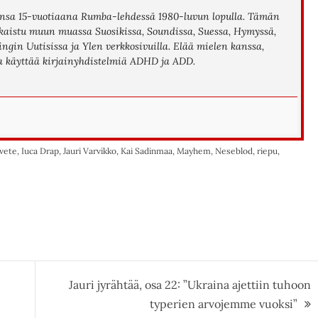
uransa 15-vuotiaana Rumba-lehdessä 1980-luvun lopulla. Tämän
ulkaistu muun muassa Suosikissa, Soundissa, Suessa, Hymyssä,
ngin Uutisissa ja Ylen verkkosivuilla. Elää mielen kanssa,
na käyttää kirjainyhdistelmiä ADHD ja ADD.
vete
,
Iuca Drap
,
Jauri Varvikko
,
Kai Sadinmaa
,
Mayhem
,
Neseblod
,
riepu
,
Jauri jyrähtää, osa 22: ”Ukraina ajettiin tuhoon
typerien arvojemme vuoksi”