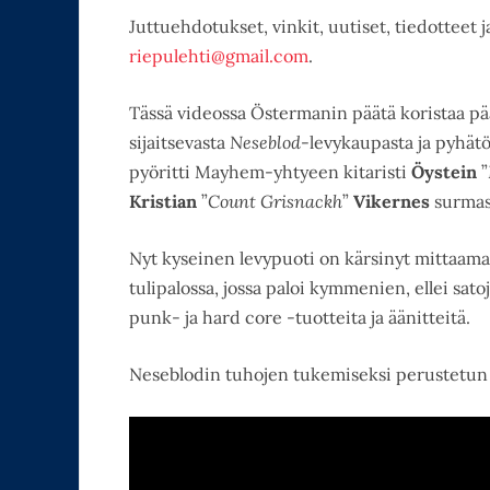
Juttuehdotukset, vinkit, uutiset, tiedotteet 
riepulehti@gmail.com
.
Tässä videossa Östermanin päätä koristaa pä
sijaitsevasta
Neseblod
-levykaupasta ja pyhät
pyöritti Mayhem-yhtyeen kitaristi
Öystein
”
Kristian
”
Count Grisnackh
”
Vikernes
surmasi
Nyt kyseinen levypuoti on kärsinyt mittaam
tulipalossa, jossa paloi kymmenien, ellei sa
punk- ja hard core -tuotteita ja äänitteitä.
Neseblodin tuhojen tukemiseksi perustetu