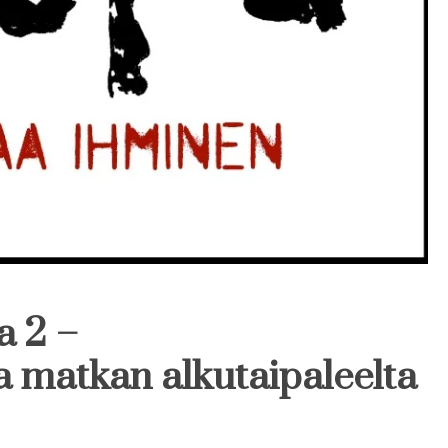
 2 –
ia matkan alkutaipaleelta