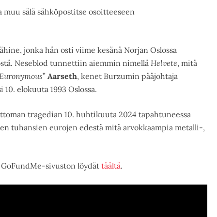
ja muu sälä sähköpostitse osoitteeseen
ähine, jonka hän osti viime kesänä Norjan Oslossa
östä. Neseblod tunnettiin aiemmin nimellä
Helvete
, mitä
Euronymous
”
Aarseth
, kenet Burzumin pääjohtaja
 10. elokuuta 1993 Oslossa.
attoman tragedian 10. huhtikuuta 2024 tapahtuneessa
tojen tuhansien eurojen edestä mitä arvokkaampia metalli-,
n GoFundMe-sivuston löydät
täältä
.