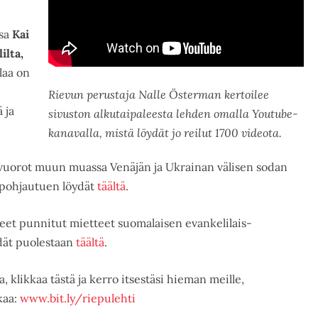
ssa
Kai
ilta,
ilaa on
Rievun perustaja Nalle Österman kertoilee
 ja
sivuston alkutaipaleesta lehden omalla Youtube-
kanavalla, mistä löydät jo reilut 1700 videota.
vuorot muun muassa Venäjän ja Ukrainan välisen sodan
n pohjautuen löydät
täältä
.
eet punnitut mietteet suomalaisen evankelilais-
ydät puolestaan
täältä
.
klikkaa tästä ja kerro itsestäsi hieman meille,
kaa:
www.bit.ly/riepulehti