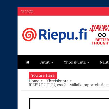
Skip
24.7.2026
to
content
Riepu.fi
Parempaa ajateltavaa – Better thoughts
Jutut
Yhteiskunta
Naut
You are Here
Home
Yhteiskunta
RIEPU PUHUU, osa 2 – väliaikaraportointia ma