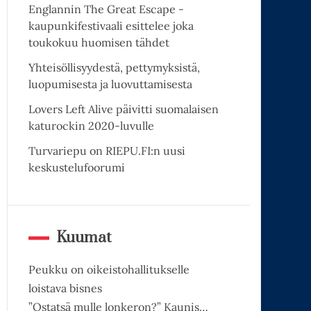
Englannin The Great Escape -
kaupunkifestivaali esittelee joka
toukokuu huomisen tähdet
Yhteisöllisyydestä, pettymyksistä,
luopumisesta ja luovuttamisesta
Lovers Left Alive päivitti suomalaisen
katurockin 2020-luvulle
Turvariepu on RIEPU.FI:n uusi
keskustelufoorumi
Kuumat
Peukku on oikeistohallitukselle
loistava bisnes
”Ostatsä mulle lonkeron?” Kaunis…