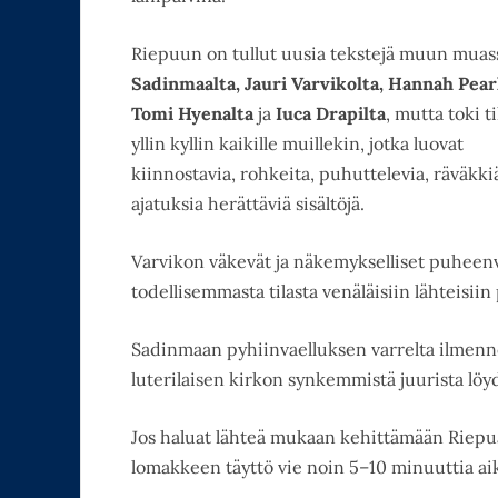
Riepuun on tullut uusia tekstejä muun mua
Sadinmaalta, Jauri Varvikolta, Hannah Pearl
Tomi Hyenalta
ja
Iuca Drapilta
, mutta toki t
yllin kyllin kaikille muillekin, jotka luovat
kiinnostavia, rohkeita, puhuttelevia, räväkkiä
ajatuksia herättäviä sisältöjä.
Varvikon väkevät ja näkemykselliset puheen
todellisemmasta tilasta venäläisiin lähteisii
Sadinmaan pyhiinvaelluksen varrelta ilmenn
luterilaisen kirkon synkemmistä juurista lö
Jos haluat lähteä mukaan kehittämään Riepua, 
lomakkeen täyttö vie noin 5–10 minuuttia ai