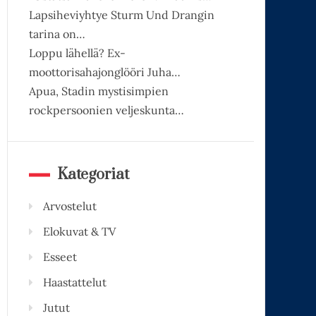
Lapsiheviyhtye Sturm Und Drangin
tarina on…
Loppu lähellä? Ex-
moottorisahajonglööri Juha…
Apua, Stadin mystisimpien
rockpersoonien veljeskunta…
Kategoriat
Arvostelut
Elokuvat & TV
Esseet
Haastattelut
Jutut