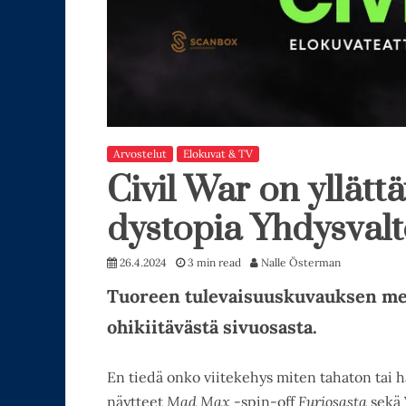
Arvostelut
Elokuvat & TV
Civil War on yllätt
dystopia Yhdysvalt
26.4.2024
3 min read
Nalle Österman
Tuoreen tulevaisuuskuvauksen merk
ohikiitävästä sivuosasta.
En tiedä onko viitekehys miten tahaton tai 
näytteet
Mad Max
-spin-off
Furiosasta
sekä