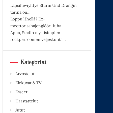
Lapsiheviyhtye Sturm Und Drangin
tarina on…
Loppu lähellä? Ex-
moottorisahajonglööri Juha…
Apua, Stadin mystisimpien
rockpersoonien veljeskunta…
Kategoriat
Arvostelut
Elokuvat & TV
Esseet
Haastattelut
Jutut