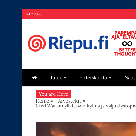
Skip
24.7.2026
to
content
Riepu.fi
Parempaa ajateltavaa – Better thoughts
Jutut
Yhteiskunta
Naut
You are Here
Home
Arvostelut
Civil War on yllättävän kylmä ja valju dystop