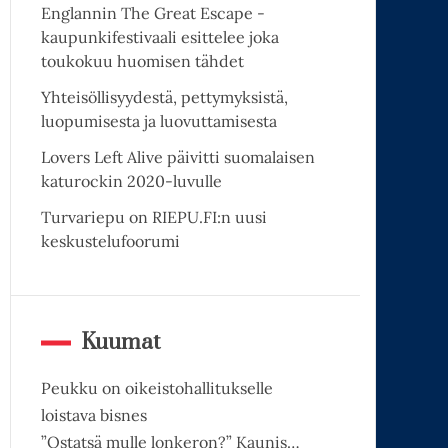
Englannin The Great Escape -
kaupunkifestivaali esittelee joka
toukokuu huomisen tähdet
Yhteisöllisyydestä, pettymyksistä,
luopumisesta ja luovuttamisesta
Lovers Left Alive päivitti suomalaisen
katurockin 2020-luvulle
Turvariepu on RIEPU.FI:n uusi
keskustelufoorumi
Kuumat
Peukku on oikeistohallitukselle
loistava bisnes
”Ostatsä mulle lonkeron?” Kaunis…