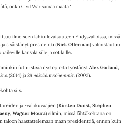
lätä, onko Civil War samaa maata?
ittuu ilmeiseen lähitulevaisuuteen Yhdysvalloissa, missä
ja sisäistänyt presidentti (
Nick Offerman
) valmistautuu
leville kansalaisille ja sotilaille.
mminkin futuristisia dystopioita työstänyt
Alex Garland
,
ina
(2014) ja
28 päivää myöhemmin
(2002).
kohta siis.
oreiden ja -valokuvaajien (
Kirsten Dunst
,
Stephen
paeny
,
Wagner Moura
) silmin, missä lähtökohtana on
n taloon haastattelemaan maan presidenttiä, ennen kuin