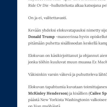
Ride Or Die
-hulluttelusta alkaa katsojana pe
On ja ei, valitettavasti.
Kevään yhdeksi elokuvatapauksi nimetty sijo
Donald
Trump
-maneerinsa hyvin opiskellut 
pitämään puhetta sisällissodan keskellä kamppai
Elokuvan on käsikirjoittanut ja ohjannut aie
jonka töihin kuuluvat muun muassa
Ex Mach
Väkisinkin varsin väkevä ja puhutteleva lähtö
Elokuvan tapahtumia kuvataan toimittajanest
McKinley Henderson
) ja kisällien (
Cailee S
päästä New Yorkista Washingtonin valkoisee
on liian myöhäistä.