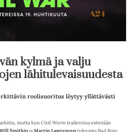
ävän kylmä ja valju
ojen lähitulevaisuudesta
ittävin roolisuoritus löytyy yllättävästi
harkittu, mutta kun
Civil Warin
trailereina esitetään
Will Smithin
ja
Martin Lawrencen
tulevasta
Bad Boys: