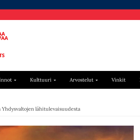
innot
Kulttuuri
Arvostelut
Vinkit
ia Yhdysvaltojen lähitulevaisuudesta