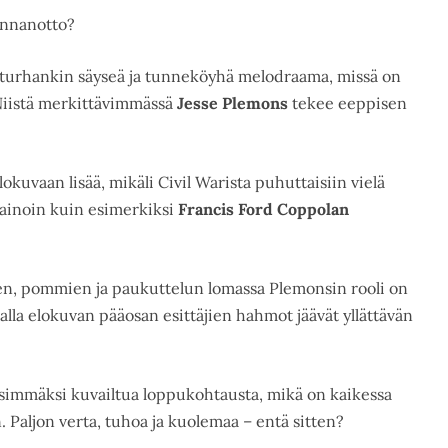
annanotto?
n turhankin säyseä ja tunneköyhä melodraama, missä on
 Niistä merkittävimmässä
Jesse Plemons
tekee eeppisen
elokuvaan lisää, mikäli Civil Warista puhuttaisiin vielä
painoin kuin esimerkiksi
Francis Ford Coppolan
ien, pommien ja paukuttelun lomassa Plemonsin rooli on
nalla elokuvan pääosan esittäjien hahmot jäävät yllättävän
immäksi kuvailtua loppukohtausta, mikä on kaikessa
 Paljon verta, tuhoa ja kuolemaa – entä sitten?