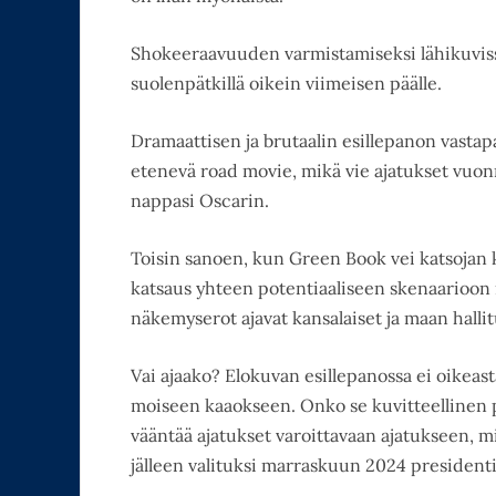
Shokeeraavuuden varmistamiseksi lähikuvissa 
suolenpätkillä oikein viimeisen päälle.
Dramaattisen ja brutaalin esillepanon vastap
etenevä road movie, mikä vie ajatukset vuon
nappasi Oscarin.
Toisin sanoen, kun Green Book vei katsojan k
katsaus yhteen potentiaaliseen skenaarioon m
näkemyserot ajavat kansalaiset ja maan hallit
Vai ajaako? Elokuvan esillepanossa ei oikeas
moiseen kaaokseen. Onko se kuvitteellinen pr
vääntää ajatukset varoittavaan ajatukseen, m
jälleen valituksi marraskuun 2024 presidenti