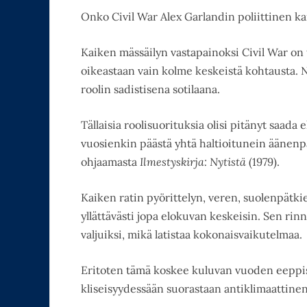
Onko Civil War Alex Garlandin poliittinen k
Kaiken mässäilyn vastapainoksi Civil War o
oikeastaan vain kolme keskeistä kohtausta.
roolin sadistisena sotilaana.
Tällaisia roolisuorituksia olisi pitänyt saada 
vuosienkin päästä yhtä haltioitunein äänen
ohjaamasta
Ilmestyskirja: Nytistä
(1979).
Kaiken ratin pyörittelyn, veren, suolenpätk
yllättävästi jopa elokuvan keskeisin. Sen rin
valjuiksi, mikä latistaa kokonaisvaikutelmaa.
Eritoten tämä koskee kuluvan vuoden eeppis
kliseisyydessään suorastaan antiklimaattinen.