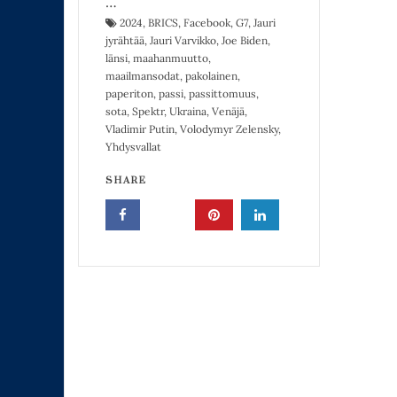
…
2024
,
BRICS
,
Facebook
,
G7
,
Jauri
jyrähtää
,
Jauri Varvikko
,
Joe Biden
,
länsi
,
maahanmuutto
,
maailmansodat
,
pakolainen
,
paperiton
,
passi
,
passittomuus
,
sota
,
Spektr
,
Ukraina
,
Venäjä
,
Vladimir Putin
,
Volodymyr Zelensky
,
Yhdysvallat
SHARE