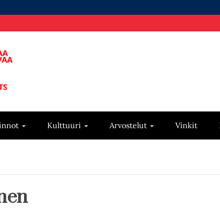
innot
Kulttuuri
Arvostelut
Vinkit
nen