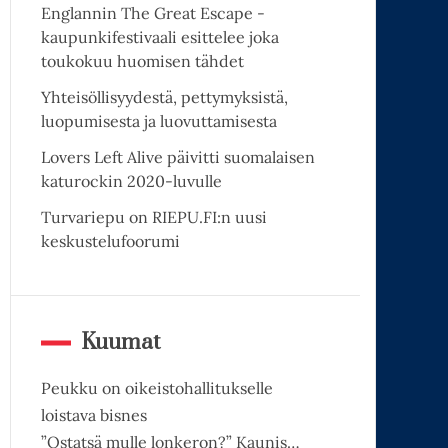
Englannin The Great Escape -
kaupunkifestivaali esittelee joka
toukokuu huomisen tähdet
Yhteisöllisyydestä, pettymyksistä,
luopumisesta ja luovuttamisesta
Lovers Left Alive päivitti suomalaisen
katurockin 2020-luvulle
Turvariepu on RIEPU.FI:n uusi
keskustelufoorumi
Kuumat
Peukku on oikeistohallitukselle
loistava bisnes
”Ostatsä mulle lonkeron?” Kaunis…