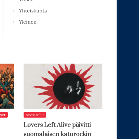
Yhteiskunta
Yleinen
set
Arvostelut
Lovers Left Alive päivitti
suomalaisen katurockin