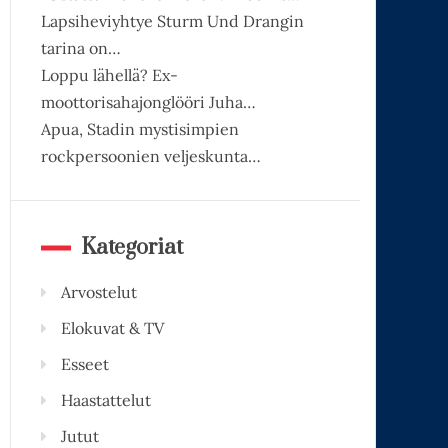
Lapsiheviyhtye Sturm Und Drangin
tarina on…
Loppu lähellä? Ex-
moottorisahajonglööri Juha…
Apua, Stadin mystisimpien
rockpersoonien veljeskunta…
Kategoriat
Arvostelut
Elokuvat & TV
Esseet
Haastattelut
Jutut