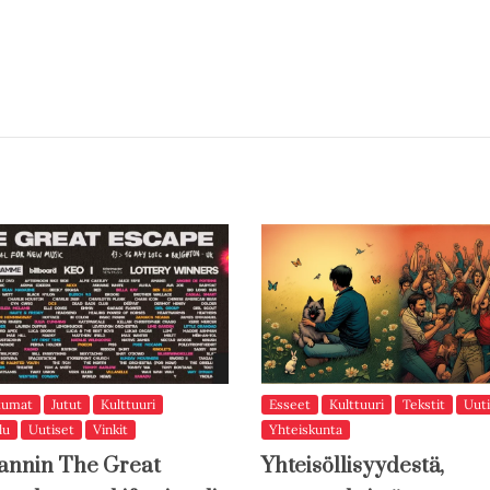
tumat
Jutut
Kulttuuri
Esseet
Kulttuuri
Tekstit
Uuti
lu
Uutiset
Vinkit
Yhteiskunta
annin The Great
Yhteisöllisyydestä,