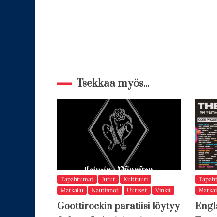
Tsekkaa myös...
Tapahtumat
Jutut
Kulttuuri
Tapah
Matkailu
Nautinnot
Uutiset
Vinkit
Matkai
Goottirockin paratiisi löytyy
Engl