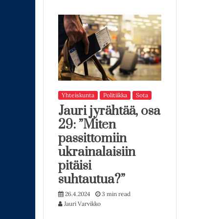
Yhteiskunta
Politiikka
Sota
Jauri jyrähtää, osa
29: ”Miten
passittomiin
ukrainalaisiin
pitäisi
suhtautua?”
26.4.2024
3 min read
Jauri Varvikko