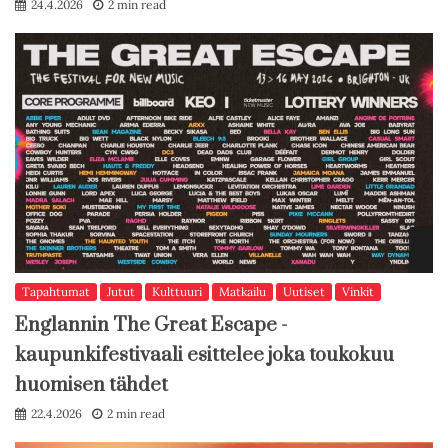
24.4.2026
2 min read
Tapahtumat
Jutut
Kulttuuri
Matkailu
Uutiset
Vinkit
Englannin The Great Escape -
kaupunkifestivaali esittelee joka toukokuu
huomisen tähdet
22.4.2026
2 min read