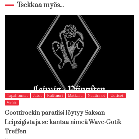
Tsekkaa myös...
Tapahtumat
Jutut
Kulttuuri
Matkailu
Nautinnot
Uutiset
Vinkit
Goottirockin paratiisi löytyy Saksan
Leipzigista ja se kantaa nimeä Wave-Gotik
Treffen