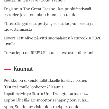
Englannin The Great Escape -kaupunkifestivaali
esittelee joka toukokuu huomisen tähdet
Yhteisöllisyydestä, pettymyksistä, luopumisesta ja
luovuttamisesta
Lovers Left Alive päivitti suomalaisen katurockin 2020-
luvulle
Turvariepu on RIEPU.FI:n uusi keskustelufoorumi
Kuumat
Peukku on oikeistohallitukselle loistava bisnes
”Ostatsä mulle lonkeron?” Kaunis…
Lapsiheviyhtye Sturm Und Drangin tarina on…
Loppu lähellä? Ex-moottorisahajonglööri Juha…
Apua, Stadin mystisimpien rockpersoonien