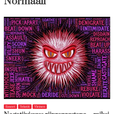
Normaali
Esseet
Tekstit
Yleinen