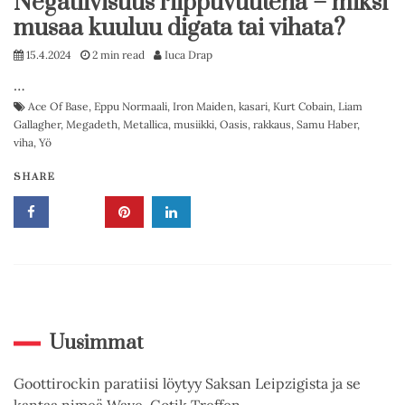
Negatiivisuus riippuvuutena – miksi
musaa kuuluu digata tai vihata?
15.4.2024
2 min read
Iuca Drap
…
Ace Of Base
,
Eppu Normaali
,
Iron Maiden
,
kasari
,
Kurt Cobain
,
Liam
Gallagher
,
Megadeth
,
Metallica
,
musiikki
,
Oasis
,
rakkaus
,
Samu Haber
,
viha
,
Yö
SHARE
Uusimmat
Goottirockin paratiisi löytyy Saksan Leipzigista ja se
kantaa nimeä Wave-Gotik Treffen