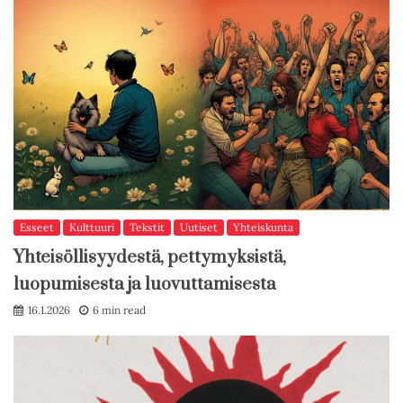
Esseet
Kulttuuri
Tekstit
Uutiset
Yhteiskunta
Yhteisöllisyydestä, pettymyksistä,
luopumisesta ja luovuttamisesta
16.1.2026
6 min read