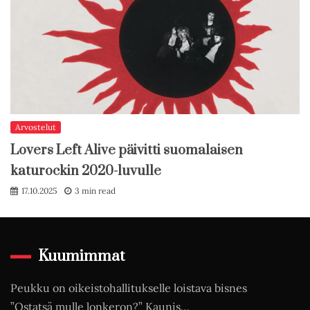
Arvostelut
Lovers Left Alive päivitti suomalaisen
katurockin 2020-luvulle
17.10.2025
3 min read
Kuumimmat
Peukku on oikeistohallitukselle loistava bisnes
”Ostatsä mulle lonkeron?” Kaunis…