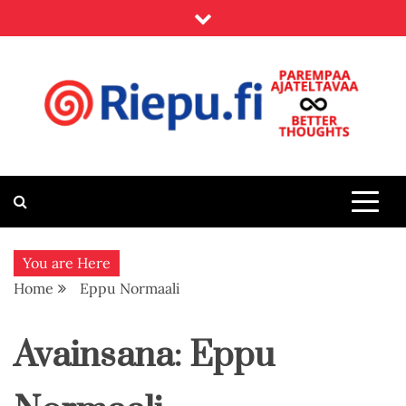
Skip
to
content
Riepu.fi
Parempaa ajateltavaa – Better thoughts
You are Here
Home
Eppu Normaali
Avainsana:
Eppu