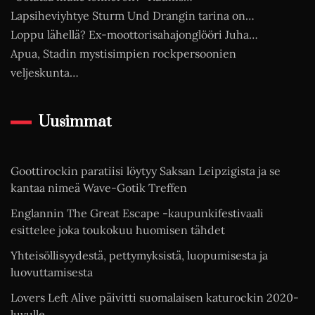
Lapsiheviyhtye Sturm Und Drangin tarina on…
Loppu lähellä? Ex-moottorisahajonglööri Juha…
Apua, Stadin mystisimpien rockpersoonien
veljeskunta…
Uusimmat
Goottirockin paratiisi löytyy Saksan Leipzigista ja se
kantaa nimeä Wave-Gotik Treffen
Englannin The Great Escape -kaupunkifestivaali
esittelee joka toukokuu huomisen tähdet
Yhteisöllisyydestä, pettymyksistä, luopumisesta ja
luovuttamisesta
Lovers Left Alive päivitti suomalaisen katurockin 2020-
luvulle