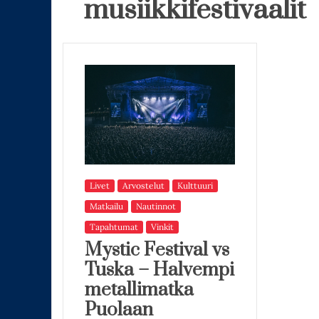
musiikkifestivaalit
Livet
Arvostelut
Kulttuuri
Matkailu
Nautinnot
Tapahtumat
Vinkit
Mystic Festival vs
Tuska – Halvempi
metallimatka
Puolaan