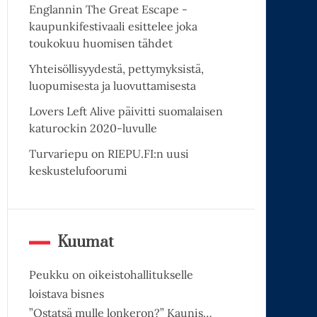
Englannin The Great Escape -
kaupunkifestivaali esittelee joka
toukokuu huomisen tähdet
Yhteisöllisyydestä, pettymyksistä,
luopumisesta ja luovuttamisesta
Lovers Left Alive päivitti suomalaisen
katurockin 2020-luvulle
Turvariepu on RIEPU.FI:n uusi
keskustelufoorumi
Kuumat
Peukku on oikeistohallitukselle
loistava bisnes
”Ostatsä mulle lonkeron?” Kaunis…