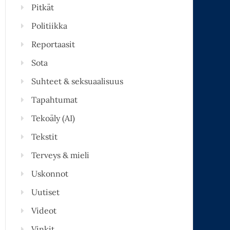
Pitkät
Politiikka
Reportaasit
Sota
Suhteet & seksuaalisuus
Tapahtumat
Tekoäly (AI)
Tekstit
Terveys & mieli
Uskonnot
Uutiset
Videot
Vinkit