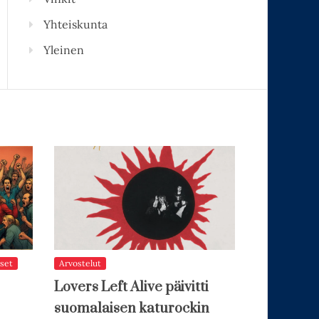
Yhteiskunta
Yleinen
set
Arvostelut
Lovers Left Alive päivitti
suomalaisen katurockin