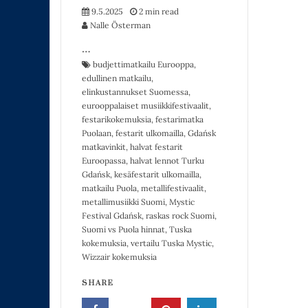
9.5.2025
2 min read
Nalle Österman
…
budjettimatkailu Eurooppa
,
edullinen matkailu
,
elinkustannukset Suomessa
,
eurooppalaiset musiikkifestivaalit
,
festarikokemuksia
,
festarimatka
Puolaan
,
festarit ulkomailla
,
Gdańsk
matkavinkit
,
halvat festarit
Euroopassa
,
halvat lennot Turku
Gdańsk
,
kesäfestarit ulkomailla
,
matkailu Puola
,
metallifestivaalit
,
metallimusiikki Suomi
,
Mystic
Festival Gdańsk
,
raskas rock Suomi
,
Suomi vs Puola hinnat
,
Tuska
kokemuksia
,
vertailu Tuska Mystic
,
Wizzair kokemuksia
SHARE