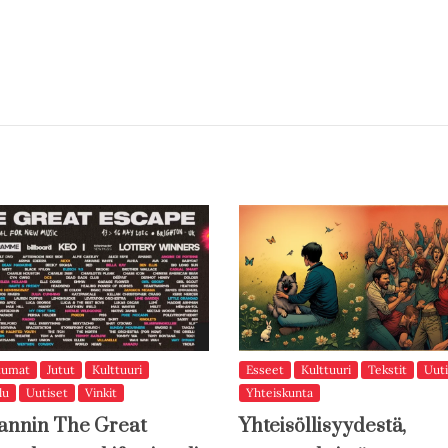
tumat
Jutut
Kulttuuri
Esseet
Kulttuuri
Tekstit
Uuti
lu
Uutiset
Vinkit
Yhteiskunta
annin The Great
Yhteisöllisyydestä,