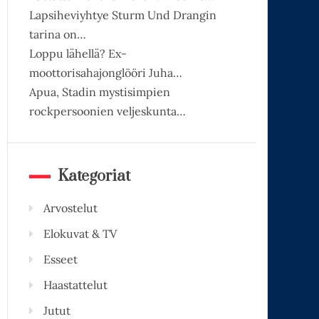
Lapsiheviyhtye Sturm Und Drangin
tarina on…
Loppu lähellä? Ex-
moottorisahajonglööri Juha…
Apua, Stadin mystisimpien
rockpersoonien veljeskunta…
Kategoriat
Arvostelut
Elokuvat & TV
Esseet
Haastattelut
Jutut