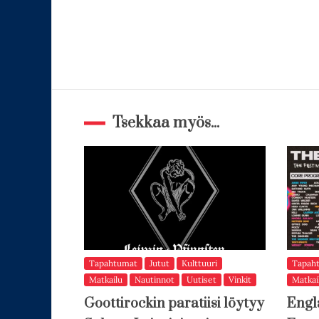
Tsekkaa myös...
Tapahtumat
Jutut
Kulttuuri
Tapah
Matkailu
Nautinnot
Uutiset
Vinkit
Matkai
Goottirockin paratiisi löytyy
Engl