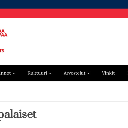
innot
Kulttuuri
Arvostelut
Vinkit
alaiset