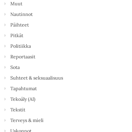
Muut
Nautinnot
Päihteet
Pitkät
Politiikka
Reportaasit
Sota
Suhteet & seksuaalisuus
Tapahtumat
Tekoäly (AI)
Tekstit
Terveys & mieli
Uskonnot