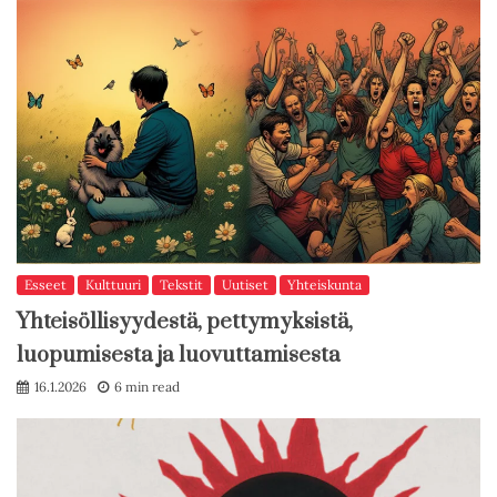
Esseet
Kulttuuri
Tekstit
Uutiset
Yhteiskunta
Yhteisöllisyydestä, pettymyksistä,
luopumisesta ja luovuttamisesta
16.1.2026
6 min read