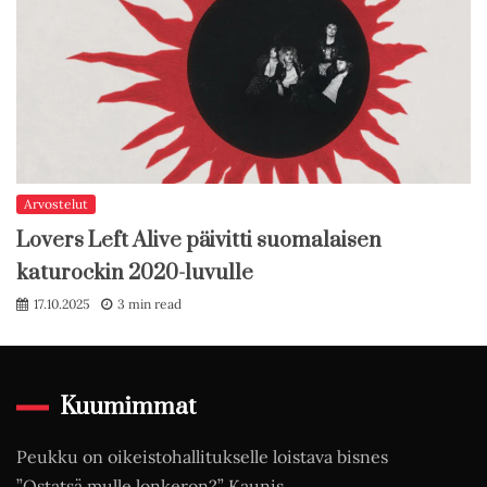
Arvostelut
Lovers Left Alive päivitti suomalaisen
katurockin 2020-luvulle
17.10.2025
3 min read
Kuumimmat
Peukku on oikeistohallitukselle loistava bisnes
”Ostatsä mulle lonkeron?” Kaunis…