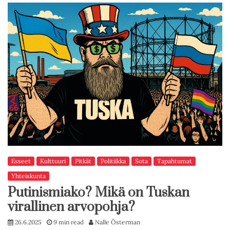
Esseet
Kulttuuri
Pitkät
Politiikka
Sota
Tapahtumat
Yhteiskunta
Putinismiako? Mikä on Tuskan
virallinen arvopohja?
26.6.2025
9 min read
Nalle Österman