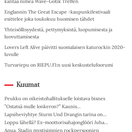
kantaa nimeä Wave-Gotik Treffen
Englannin The Great Escape -kaupunkifestivaali
esittelee joka toukokuu huomisen tähdet
Yhteisöllisyydestä, pettymyksistä, luopumisesta ja
luovuttamisesta
Lovers Left Alive päivitti suomalaisen katurockin 2020-
luvulle
Turvariepu on RIEPU.FI:n uusi keskustelufoorumi
Kuumat
Peukku on oikeistohallitukselle loistava bisnes
”Ostatsä mulle lonkeron?” Kaunis…
Lapsiheviyhtye Sturm Und Drangin tarina on…
Loppu lähellä? Ex-moottorisahajonglööri Juha…
Apua, Stadin mystisimpien rockpersoonien