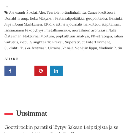
…
Aleksandr Šikolai
,
Alex Terrible
,
brändinhallinta
,
Cancel-kulttuuri
,
Donald Trump
,
Eeka Mäkynen
,
festivaalipolitiikka
,
geopolitiikka
,
Helsinki
,
Jinjer
,
Jouni Markkanen
,
KKR
,
kriittinen journalismi
,
kulttuurikapitalismi
,
länsimainen tekopyhyys
,
metallimusiikki
,
moraalinen arbitraasi
,
Nalle
Österman
,
Nokturnal Mortum
,
popkulttuurianalyysi
,
PR-strategia
,
rahan
vaikutus
,
riepu
,
Slaughter To Prevail
,
Superstruct Entertainment
,
Suvilahti
,
Tuska-festivaali
,
Ukraina
,
Venäjä
,
Venäjän lippu
,
Vladimir Putin
SHARE
Uusimmat
Goottirockin paratiisi löytyy Saksan Leipzigista ja se