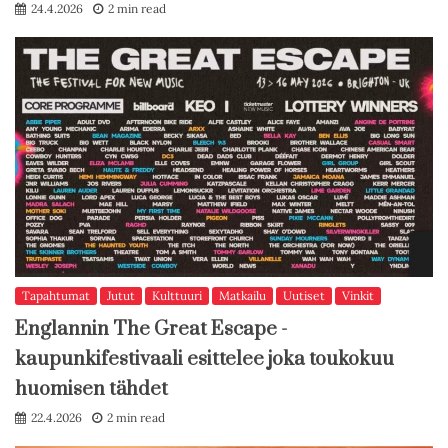
24.4.2026
2 min read
Tapahtumat
Jutut
Kulttuuri
Matkailu
Uutiset
Vinkit
Englannin The Great Escape -
kaupunkifestivaali esittelee joka toukokuu
huomisen tähdet
22.4.2026
2 min read