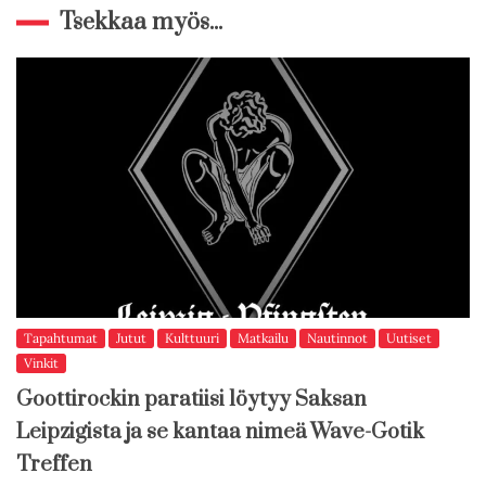
Tsekkaa myös...
Tapahtumat
Jutut
Kulttuuri
Matkailu
Nautinnot
Uutiset
Vinkit
Goottirockin paratiisi löytyy Saksan
Leipzigista ja se kantaa nimeä Wave-Gotik
Treffen