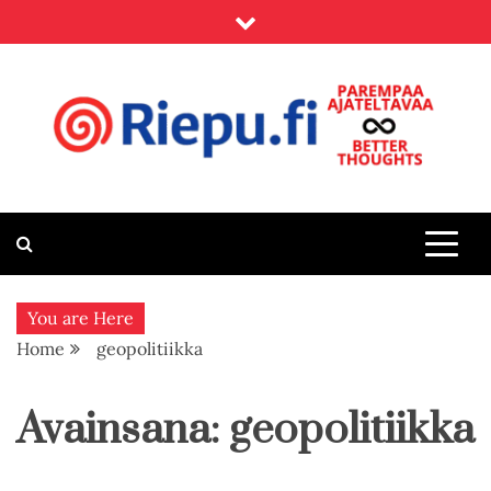
Skip
to
content
Riepu.fi
Parempaa ajateltavaa – Better thoughts
You are Here
Home
geopolitiikka
Avainsana:
geopolitiikka