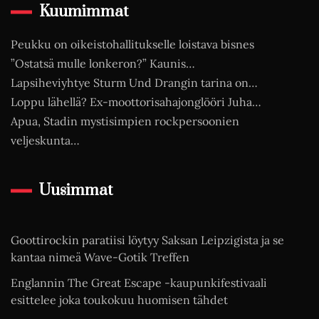
Kuumimmat
Peukku on oikeistohallitukselle loistava bisnes
”Ostatsä mulle lonkeron?” Kaunis…
Lapsiheviyhtye Sturm Und Drangin tarina on…
Loppu lähellä? Ex-moottorisahajonglööri Juha…
Apua, Stadin mystisimpien rockpersoonien
veljeskunta…
Uusimmat
Goottirockin paratiisi löytyy Saksan Leipzigista ja se
kantaa nimeä Wave-Gotik Treffen
Englannin The Great Escape -kaupunkifestivaali
esittelee joka toukokuu huomisen tähdet