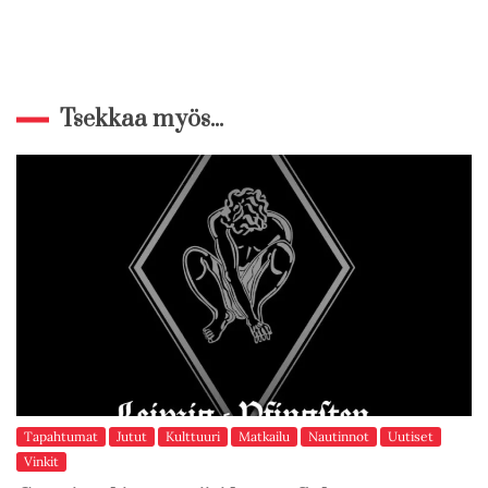
Tsekkaa myös...
Tapahtumat
Jutut
Kulttuuri
Matkailu
Nautinnot
Uutiset
Vinkit