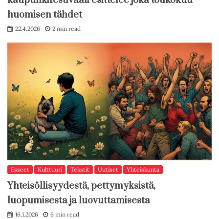
kaupunkifestivaali esittelee joka toukokuu
huomisen tähdet
22.4.2026
2 min read
Esseet
Kulttuuri
Tekstit
Uutiset
Yhteiskunta
Yhteisöllisyydestä, pettymyksistä,
luopumisesta ja luovuttamisesta
16.1.2026
6 min read