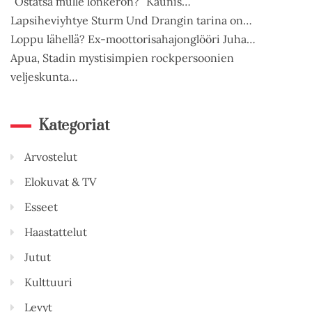
”Ostatsä mulle lonkeron?” Kaunis…
Lapsiheviyhtye Sturm Und Drangin tarina on…
Loppu lähellä? Ex-moottorisahajonglööri Juha…
Apua, Stadin mystisimpien rockpersoonien
veljeskunta…
Kategoriat
Arvostelut
Elokuvat & TV
Esseet
Haastattelut
Jutut
Kulttuuri
Levyt