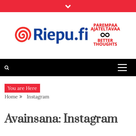
Skip
to
content
Riepu.fi
Parempaa ajateltavaa – Better thoughts
You are Here
Home
Instagram
Avainsana:
Instagram