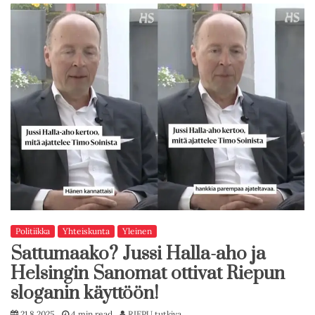
Politiikka
Yhteiskunta
Yleinen
Sattumaako? Jussi Halla-aho ja
Helsingin Sanomat ottivat Riepun
sloganin käyttöön!
21.8.2025
4 min read
RIEPU tutkiva