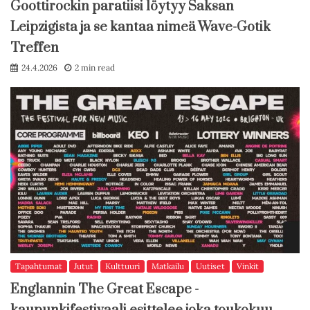
Goottirockin paratiisi löytyy Saksan
Leipzigista ja se kantaa nimeä Wave-Gotik
Treffen
24.4.2026
2 min read
Tapahtumat
Jutut
Kulttuuri
Matkailu
Uutiset
Vinkit
Englannin The Great Escape -