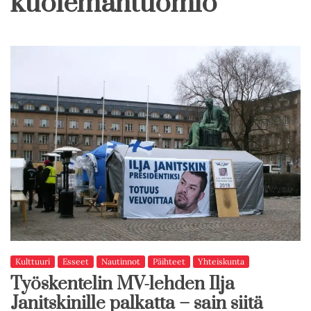
kuolemantuomio
Kulttuuri
Esseet
Nautinnot
Päihteet
Yhteiskunta
Työskentelin MV-lehden Ilja
Janitskinille palkatta – sain siitä