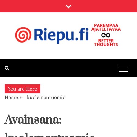
Skip
to
content
Riepu.fi
Parempaa ajateltavaa – Better thoughts
You are Here
Home
kuolemantuomio
Avainsana: