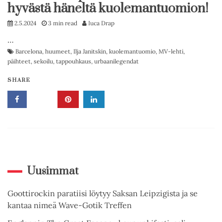
hyvästä häneltä kuolemantuomion!
2.5.2024
3 min read
Iuca Drap
…
Barcelona
,
huumeet
,
Ilja Janitskin
,
kuolemantuomio
,
MV-lehti
,
päihteet
,
sekoilu
,
tappouhkaus
,
urbaanilegendat
SHARE
Uusimmat
Goottirockin paratiisi löytyy Saksan Leipzigista ja se
kantaa nimeä Wave-Gotik Treffen