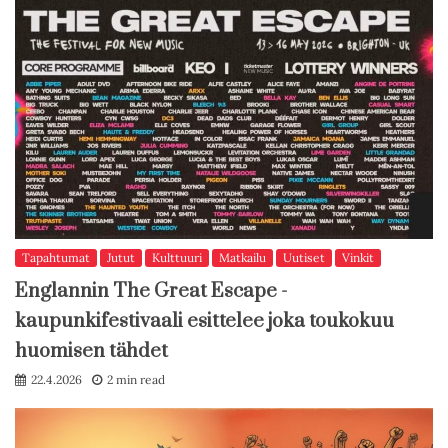
Tapahtumat
Jutut
Kulttuuri
Matkailu
Uutiset
Vinkit
Englannin The Great Escape -
kaupunkifestivaali esittelee joka toukokuu
huomisen tähdet
22.4.2026
2 min read