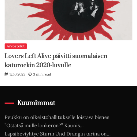
Arvostelut
Lovers Left Alive päivitti suomalaisen
katurockin 2020-luvulle
17.10.2025
3 min read
Kuumimmat
Peukku on oikeistohallitukselle loistava bisnes
”Ostatsä mulle lonkeron?” Kaunis…
Lapsiheviyhtye Sturm Und Drangin tarina on…