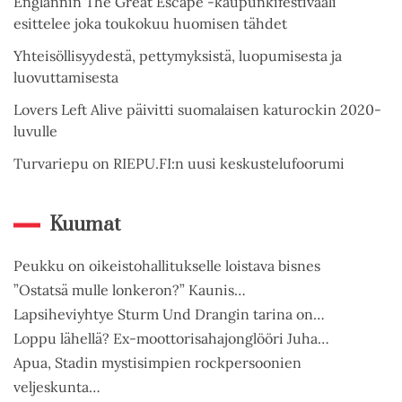
Englannin The Great Escape -kaupunkifestivaali
esittelee joka toukokuu huomisen tähdet
Yhteisöllisyydestä, pettymyksistä, luopumisesta ja
luovuttamisesta
Lovers Left Alive päivitti suomalaisen katurockin 2020-
luvulle
Turvariepu on RIEPU.FI:n uusi keskustelufoorumi
Kuumat
Peukku on oikeistohallitukselle loistava bisnes
”Ostatsä mulle lonkeron?” Kaunis…
Lapsiheviyhtye Sturm Und Drangin tarina on…
Loppu lähellä? Ex-moottorisahajonglööri Juha…
Apua, Stadin mystisimpien rockpersoonien
veljeskunta…