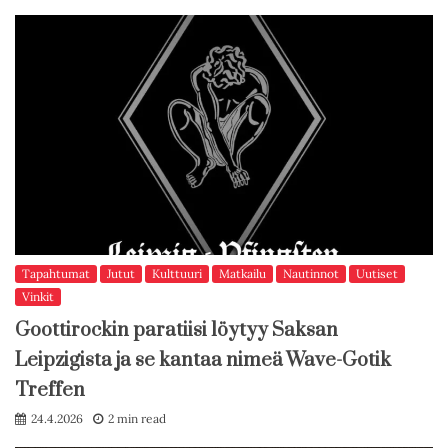
Tapahtumat
Jutut
Kulttuuri
Matkailu
Nautinnot
Uutiset
Vinkit
Goottirockin paratiisi löytyy Saksan
Leipzigista ja se kantaa nimeä Wave-Gotik
Treffen
24.4.2026
2 min read