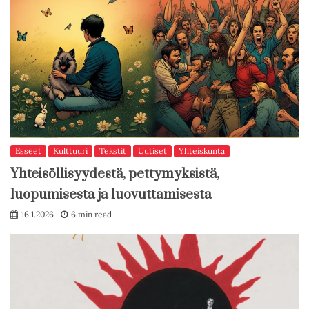
Esseet
Kulttuuri
Tekstit
Uutiset
Yhteiskunta
Yhteisöllisyydestä, pettymyksistä,
luopumisesta ja luovuttamisesta
16.1.2026
6 min read