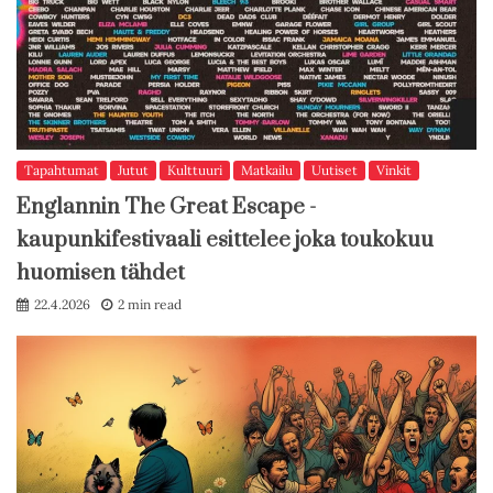
Tapahtumat
Jutut
Kulttuuri
Matkailu
Uutiset
Vinkit
Englannin The Great Escape -
kaupunkifestivaali esittelee joka toukokuu
huomisen tähdet
22.4.2026
2 min read