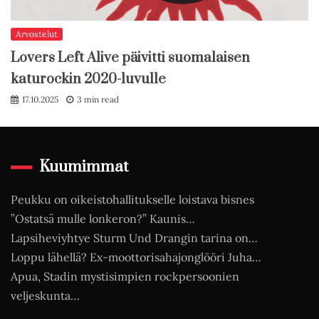
Arvostelut
Lovers Left Alive päivitti suomalaisen
katurockin 2020-luvulle
17.10.2025
3 min read
Kuumimmat
Peukku on oikeistohallitukselle loistava bisnes
”Ostatsä mulle lonkeron?” Kaunis…
Lapsiheviyhtye Sturm Und Drangin tarina on…
Loppu lähellä? Ex-moottorisahajonglööri Juha…
Apua, Stadin mystisimpien rockpersoonien
veljeskunta…