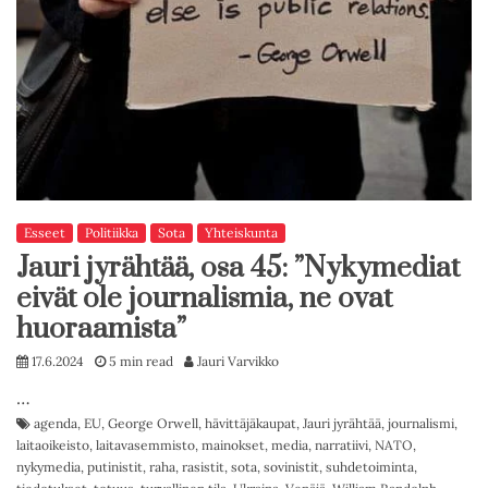
Esseet
Politiikka
Sota
Yhteiskunta
Jauri jyrähtää, osa 45: ”Nykymediat
eivät ole journalismia, ne ovat
huoraamista”
17.6.2024
5 min read
Jauri Varvikko
…
agenda
,
EU
,
George Orwell
,
hävittäjäkaupat
,
Jauri jyrähtää
,
journalismi
,
laitaoikeisto
,
laitavasemmisto
,
mainokset
,
media
,
narratiivi
,
NATO
,
nykymedia
,
putinistit
,
raha
,
rasistit
,
sota
,
sovinistit
,
suhdetoiminta
,