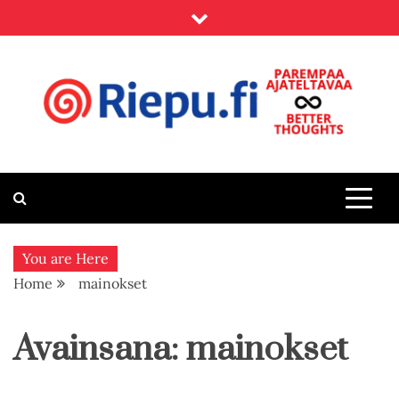
Skip
to
content
Riepu.fi
Parempaa ajateltavaa – Better thoughts
You are Here
Home
mainokset
Avainsana:
mainokset