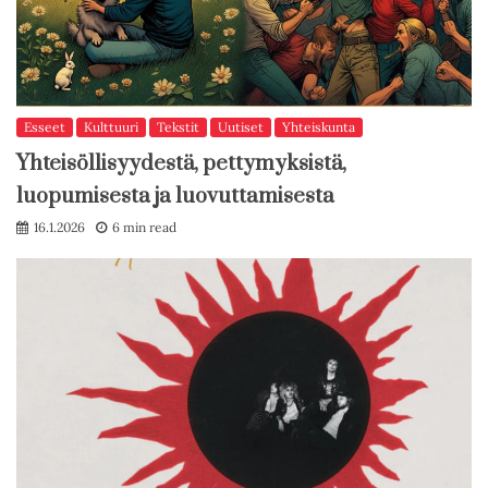
Esseet
Kulttuuri
Tekstit
Uutiset
Yhteiskunta
Yhteisöllisyydestä, pettymyksistä,
luopumisesta ja luovuttamisesta
16.1.2026
6 min read