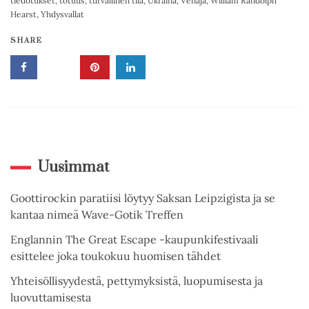
tiedotukset
,
totuus
,
turvallinen tila
,
Ukraina
,
Venäjä
,
William Randolph
Hearst
,
Yhdysvallat
SHARE
Uusimmat
Goottirockin paratiisi löytyy Saksan Leipzigista ja se
kantaa nimeä Wave-Gotik Treffen
Englannin The Great Escape -kaupunkifestivaali
esittelee joka toukokuu huomisen tähdet
Yhteisöllisyydestä, pettymyksistä, luopumisesta ja
luovuttamisesta