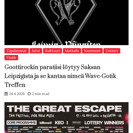
Tapahtumat
Jutut
Kulttuuri
Matkailu
Nautinnot
Uutiset
Vinkit
Goottirockin paratiisi löytyy Saksan
Leipzigista ja se kantaa nimeä Wave-Gotik
Treffen
24.4.2026
2 min read