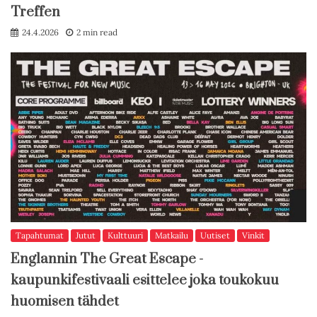
Treffen
24.4.2026
2 min read
Tapahtumat
Jutut
Kulttuuri
Matkailu
Uutiset
Vinkit
Englannin The Great Escape -
kaupunkifestivaali esittelee joka toukokuu
huomisen tähdet