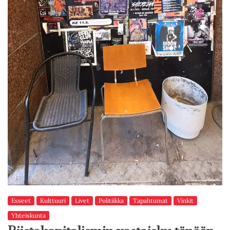
Esseet
Kulttuuri
Livet
Politiikka
Tapahtumat
Vinkit
Yhteiskunta