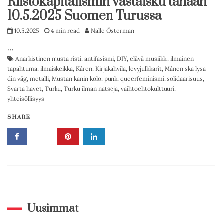
Riistokapitalismin vastaisku tänään
10.5.2025 Suomen Turussa
10.5.2025
4 min read
Nalle Österman
…
Anarkistinen musta risti
,
antifasismi
,
DIY
,
elävä musiikki
,
ilmainen
tapahtuma
,
ilmaiskeikka
,
Kåren
,
Kirjakahvila
,
levyjulkkarit
,
Månen ska lysa
din väg
,
metalli
,
Mustan kanin kolo
,
punk
,
queerfeminismi
,
solidaarisuus
,
Svarta havet
,
Turku
,
Turku ilman natseja
,
vaihtoehtokulttuuri
,
yhteisöllisyys
SHARE
Uusimmat