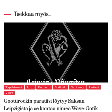
Tsekkaa myös...
Tapahtumat
Jutut
Kulttuuri
Matkailu
Nautinnot
Uutiset
Vinkit
Goottirockin paratiisi löytyy Saksan
Leipzigista ja se kantaa nimeä Wave-Gotik