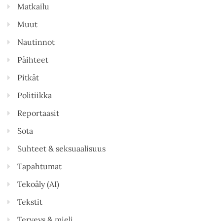
Matkailu
Muut
Nautinnot
Päihteet
Pitkät
Politiikka
Reportaasit
Sota
Suhteet & seksuaalisuus
Tapahtumat
Tekoäly (AI)
Tekstit
Terveys & mieli