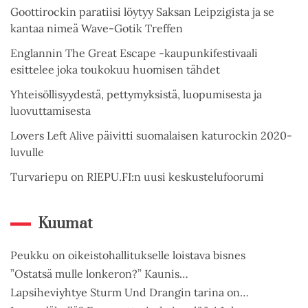
Goottirockin paratiisi löytyy Saksan Leipzigista ja se
kantaa nimeä Wave-Gotik Treffen
Englannin The Great Escape -kaupunkifestivaali
esittelee joka toukokuu huomisen tähdet
Yhteisöllisyydestä, pettymyksistä, luopumisesta ja
luovuttamisesta
Lovers Left Alive päivitti suomalaisen katurockin 2020-
luvulle
Turvariepu on RIEPU.FI:n uusi keskustelufoorumi
Kuumat
Peukku on oikeistohallitukselle loistava bisnes
”Ostatsä mulle lonkeron?” Kaunis…
Lapsiheviyhtye Sturm Und Drangin tarina on…