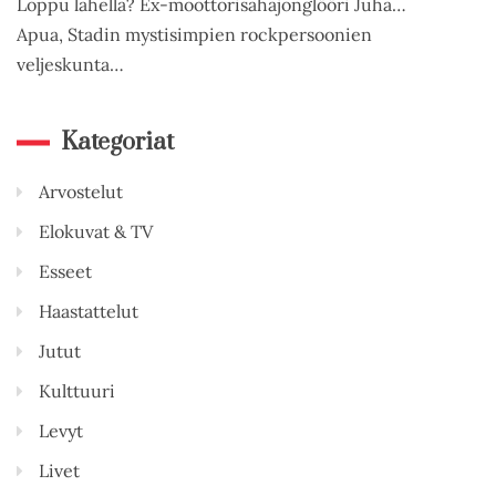
Loppu lähellä? Ex-moottorisahajonglööri Juha…
Apua, Stadin mystisimpien rockpersoonien
veljeskunta…
Kategoriat
Arvostelut
Elokuvat & TV
Esseet
Haastattelut
Jutut
Kulttuuri
Levyt
Livet