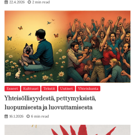
22.4.2026
2 min read
Esseet
Kulttuuri
Tekstit
Uutiset
Yhteiskunta
Yhteisöllisyydestä, pettymyksistä,
luopumisesta ja luovuttamisesta
16.1.2026
6 min read