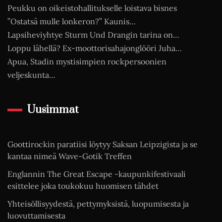
Peukku on oikeistohallitukselle loistava bisnes
”Ostatsä mulle lonkeron?” Kaunis…
Lapsiheviyhtye Sturm Und Drangin tarina on…
Loppu lähellä? Ex-moottorisahajonglööri Juha…
Apua, Stadin mystisimpien rockpersoonien
veljeskunta…
Uusimmat
Goottirockin paratiisi löytyy Saksan Leipzigista ja se
kantaa nimeä Wave-Gotik Treffen
Englannin The Great Escape -kaupunkifestivaali
esittelee joka toukokuu huomisen tähdet
Yhteisöllisyydestä, pettymyksistä, luopumisesta ja
luovuttamisesta