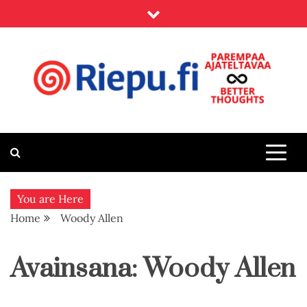
Skip
to
content
Riepu.fi
Parempaa ajateltavaa – Better thoughts
You are Here
Home
Woody Allen
Avainsana:
Woody Allen