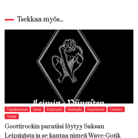
Tsekkaa myös...
Tapahtumat
Jutut
Kulttuuri
Matkailu
Nautinnot
Uutiset
Vinkit
Goottirockin paratiisi löytyy Saksan
Leipzigista ja se kantaa nimeä Wave-Gotik