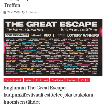
Treffen
24.4.2026
2 min read
Tapahtumat
Jutut
Kulttuuri
Matkailu
Uutiset
Vinkit
Englannin The Great Escape -
kaupunkifestivaali esittelee joka toukokuu
huomisen tähdet