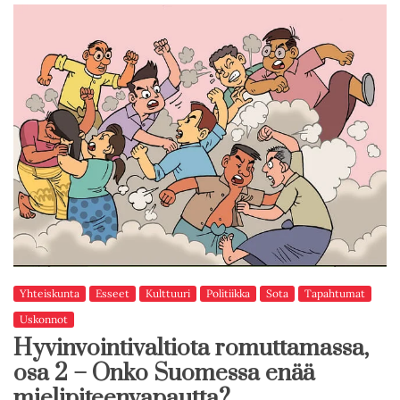
Yhteiskunta
Esseet
Kulttuuri
Politiikka
Sota
Tapahtumat
Uskonnot
Hyvinvointivaltiota romuttamassa,
osa 2 – Onko Suomessa enää
mielipiteenvapautta?