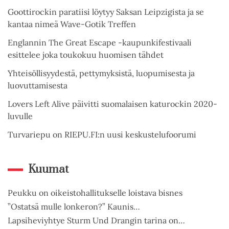
Goottirockin paratiisi löytyy Saksan Leipzigista ja se
kantaa nimeä Wave-Gotik Treffen
Englannin The Great Escape -kaupunkifestivaali
esittelee joka toukokuu huomisen tähdet
Yhteisöllisyydestä, pettymyksistä, luopumisesta ja
luovuttamisesta
Lovers Left Alive päivitti suomalaisen katurockin 2020-
luvulle
Turvariepu on RIEPU.FI:n uusi keskustelufoorumi
Kuumat
Peukku on oikeistohallitukselle loistava bisnes
”Ostatsä mulle lonkeron?” Kaunis…
Lapsiheviyhtye Sturm Und Drangin tarina on…