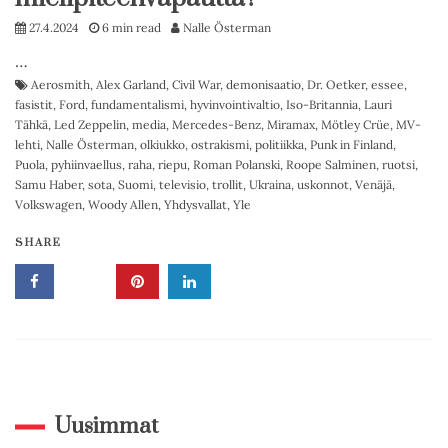
27.4.2024
6 min read
Nalle Österman
…
Aerosmith
,
Alex Garland
,
Civil War
,
demonisaatio
,
Dr. Oetker
,
essee
,
fasistit
,
Ford
,
fundamentalismi
,
hyvinvointivaltio
,
Iso-Britannia
,
Lauri
Tähkä
,
Led Zeppelin
,
media
,
Mercedes-Benz
,
Miramax
,
Mötley Crüe
,
MV-
lehti
,
Nalle Österman
,
olkiukko
,
ostrakismi
,
politiikka
,
Punk in Finland
,
Puola
,
pyhiinvaellus
,
raha
,
riepu
,
Roman Polanski
,
Roope Salminen
,
ruotsi
,
Samu Haber
,
sota
,
Suomi
,
televisio
,
trollit
,
Ukraina
,
uskonnot
,
Venäjä
,
Volkswagen
,
Woody Allen
,
Yhdysvallat
,
Yle
SHARE
Uusimmat