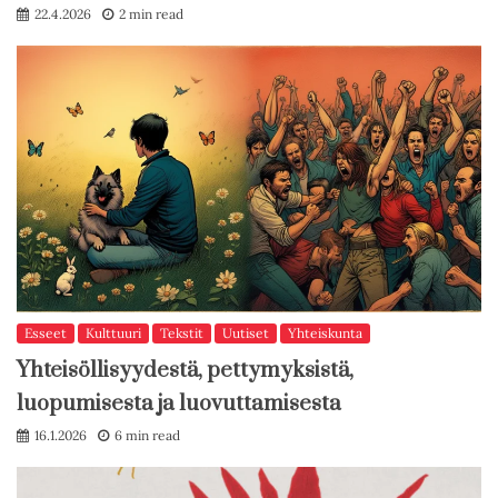
22.4.2026
2 min read
Esseet
Kulttuuri
Tekstit
Uutiset
Yhteiskunta
Yhteisöllisyydestä, pettymyksistä,
luopumisesta ja luovuttamisesta
16.1.2026
6 min read