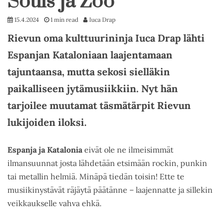
Souls ja Zoo
15.4.2024
1 min read
Iuca Drap
Rievun oma kulttuurininja Iuca Drap lähti
Espanjan Kataloniaan laajentamaan
tajuntaansa, mutta sekosi sielläkin
paikalliseen jytämusiikkiin. Nyt hän
tarjoilee muutamat täsmätärpit Rievun
lukijoiden iloksi.
Espanja ja Katalonia
eivät ole ne ilmeisimmät
ilmansuunnat josta lähdetään etsimään rockin, punkin
tai metallin helmiä. Minäpä tiedän toisin! Ette te
musiikinystävät räjäytä päätänne – laajennatte ja sillekin
veikkaukselle vahva ehkä.