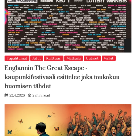
Tapahtumat
Jutut
Kulttuuri
Matkailu
Uutiset
Vinkit
Englannin The Great Escape -
kaupunkifestivaali esittelee joka toukokuu
huomisen tähdet
22.4.2026
2 min read