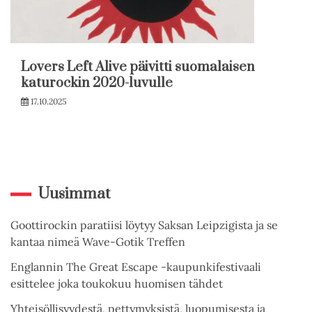
Lovers Left Alive päivitti suomalaisen
katurockin 2020-luvulle
17.10.2025
Uusimmat
Goottirockin paratiisi löytyy Saksan Leipzigista ja se
kantaa nimeä Wave-Gotik Treffen
Englannin The Great Escape -kaupunkifestivaali
esittelee joka toukokuu huomisen tähdet
Yhteisöllisyydestä, pettymyksistä, luopumisesta ja