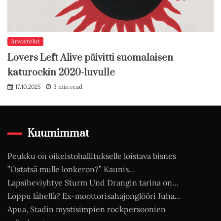
Arvostelut
Lovers Left Alive päivitti suomalaisen
katurockin 2020-luvulle
17.10.2025
3 min read
Kuumimmat
Peukku on oikeistohallitukselle loistava bisnes
”Ostatsä mulle lonkeron?” Kaunis…
Lapsiheviyhtye Sturm Und Drangin tarina on…
Loppu lähellä? Ex-moottorisahajonglööri Juha…
Apua, Stadin mystisimpien rockpersoonien