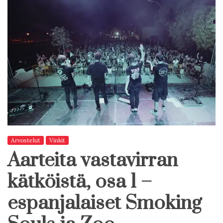
Arvostelut
Vinkit
Aarteita vastavirran
kätköistä, osa 1 –
espanjalaiset Smoking