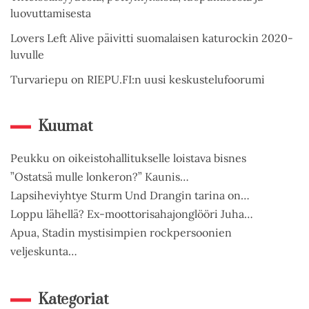
luovuttamisesta
Lovers Left Alive päivitti suomalaisen katurockin 2020-
luvulle
Turvariepu on RIEPU.FI:n uusi keskustelufoorumi
Kuumat
Peukku on oikeistohallitukselle loistava bisnes
”Ostatsä mulle lonkeron?” Kaunis…
Lapsiheviyhtye Sturm Und Drangin tarina on…
Loppu lähellä? Ex-moottorisahajonglööri Juha…
Apua, Stadin mystisimpien rockpersoonien
veljeskunta…
Kategoriat