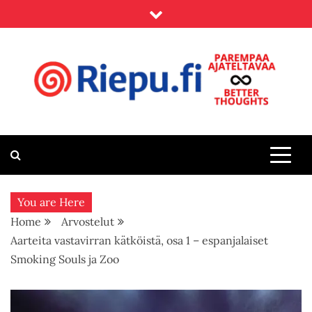
Skip
to
content
Riepu.fi
Parempaa ajateltavaa – Better thoughts
You are Here
Home
Arvostelut
Aarteita vastavirran kätköistä, osa 1 – espanjalaiset
Smoking Souls ja Zoo