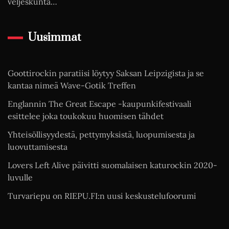
veljeskunta…
Uusimmat
Goottirockin paratiisi löytyy Saksan Leipzigista ja se
kantaa nimeä Wave-Gotik Treffen
Englannin The Great Escape -kaupunkifestivaali
esittelee joka toukokuu huomisen tähdet
Yhteisöllisyydestä, pettymyksistä, luopumisesta ja
luovuttamisesta
Lovers Left Alive päivitti suomalaisen katurockin 2020-
luvulle
Turvariepu on RIEPU.FI:n uusi keskustelufoorumi