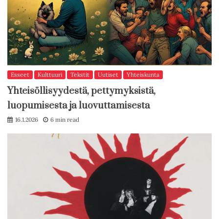
Esseet
Kulttuuri
Tekstit
Uutiset
Yhteiskunta
Yhteisöllisyydestä, pettymyksistä,
luopumisesta ja luovuttamisesta
16.1.2026
6 min read