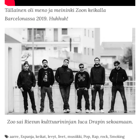
Tällainen oli meno ja meininki Zoon keikalla
Barcelonassa 2019. Huhhuh!
Zoo sai Rievun kulttuurininjan Iuca Drapin sekoamaan.
aarre
,
Espanja
,
keikat
,
levyt
,
livet
,
musiikki
,
Pop
,
Rap
,
rock
,
Smoking