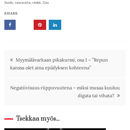
Souls
,
vastavirta
,
vinkit
,
Zoo
SHARE
Artikkelien
Myymälävarkaan pikakurssi, osa 1 – ”Repun
kanssa olet aina epäilyksen kohteena”
selaus
Negatiivisuus riippuvuutena – miksi musaa kuuluu
digata tai vihata?
Tsekkaa myös...