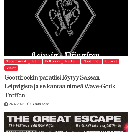
Tapahtumat
Jutut
Kulttuuri
Matkailu
Nautinnot
Uutiset
Vinkit
Goottirockin paratiisi löytyy Saksan
Leipzigista ja se kantaa nimeä Wave-Gotik
Treffen
24.4.2026
3 min read