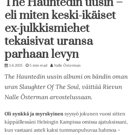
The Hauntedin uusin –
eli miten keski-ikäiset
ex-julkkismiehet
tekaisivat uransa
parhaan levyn
3.6.2025
5 min read
Nalle Österman
The Hauntedin uusin albumi on bändin oman
uran Slaughter Of The Soul, väittää Rievun
Nalle Österman arvostelussaan.
Oli synkkä ja myrskyinen
syysyö jokunen vuosi sitten
käppäillessäni Helsingin Kampissa omissa ajatuksissani,
kun vastaani asteli kaksi tummanpuhuvaa hahmoa –