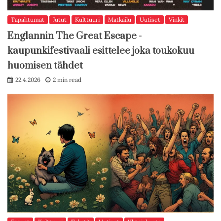
Tapahtumat
Jutut
Kulttuuri
Matkailu
Uutiset
Vinkit
Englannin The Great Escape -
kaupunkifestivaali esittelee joka toukokuu
huomisen tähdet
22.4.2026
2 min read