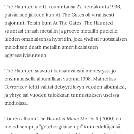
The Haunted aloitti toimintansa 27. heinäkuuta 1996,
päivää sen jälkeen kun At The Gates oli virallisesti
hajonnut. Toisin kuin At The Gates, The Haunted
suuntasi thrash metallin ja groove metallin puolelle,
luoden omanlaisensa hybridin, joka yhdisti ruotsalaisen
melodisen death metallin amerikkalaiseen
aggressiivisuuteen.
The Haunted saavutti kansainvälistä menestystä jo
ensimmäisellä albumillaan vuonna 1998. Maineikas
Terrorizer
-lehti valitsi debyyttilevyn vuoden albumiksi,
ja yhtye sai vuoden tulokkaan tunnustuksen useissa
medioissa.
Toinen albumi
The Haunted Made Me Do It
(2000) oli
melodisempi ja ”göteborgilaisempi” kuin edeltäjänsä,