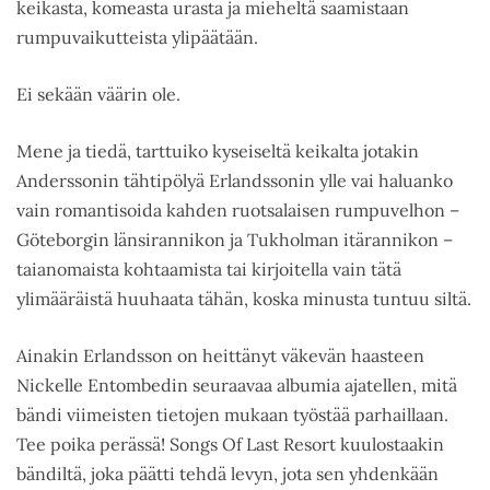
keikasta, komeasta urasta ja mieheltä saamistaan
rumpuvaikutteista ylipäätään.
Ei sekään väärin ole.
Mene ja tiedä, tarttuiko kyseiseltä keikalta jotakin
Anderssonin tähtipölyä Erlandssonin ylle vai haluanko
vain romantisoida kahden ruotsalaisen rumpuvelhon –
Göteborgin länsirannikon ja Tukholman itärannikon –
taianomaista kohtaamista tai kirjoitella vain tätä
ylimääräistä huuhaata tähän, koska minusta tuntuu siltä.
Ainakin Erlandsson on heittänyt väkevän haasteen
Nickelle Entombedin seuraavaa albumia ajatellen, mitä
bändi viimeisten tietojen mukaan työstää parhaillaan.
Tee poika perässä! Songs Of Last Resort kuulostaakin
bändiltä, joka päätti tehdä levyn, jota sen yhdenkään