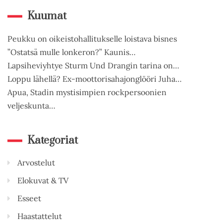
Kuumat
Peukku on oikeistohallitukselle loistava bisnes
”Ostatsä mulle lonkeron?” Kaunis…
Lapsiheviyhtye Sturm Und Drangin tarina on…
Loppu lähellä? Ex-moottorisahajonglööri Juha…
Apua, Stadin mystisimpien rockpersoonien
veljeskunta…
Kategoriat
Arvostelut
Elokuvat & TV
Esseet
Haastattelut