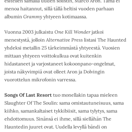
esitellen samalla uuden solistin, Marco Aron. Tämä ei
menoa haitannut, sillä tällä heltisi vuoden parhaan
albumin
Grammy
yhtyeen kotimaassa.
Vuonna 2003 julkaistu
One Kill Wonder
jatkoi
menestystä, jolloin
Alternative Press
listasi The Haunted
yhdeksi metallin 25 tärkeimmästä yhtyeestä. Vuosien
mittaan yhtyeen voittokulkua ovat kuitenkin
hidastaneet ja varjostaneet kokoonpano-ongelmat,
joista näkyvimpiä ovat olleet Aron ja Dolvingin
vuorottelun mikrofonin varressa.
Songs Of Last Resort
tuo monellakin tapaa mieleen
Slaughter Of The Soulin: sama omistautuneisuus, sama
kiihko, samankaltaiset tykkibiisit, sama tylytys, sama
ehdottomuus. Sinänsä ei ihme, sillä siellähän The
Hauntedin juuret ovat. Uudella levyllä bändi on