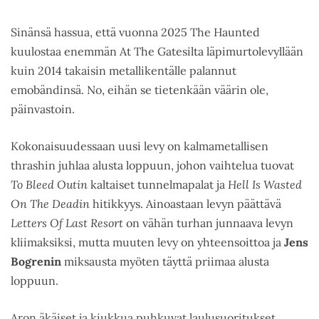
Sinänsä hassua, että vuonna 2025 The Haunted
kuulostaa enemmän At The Gatesilta läpimurtolevyllään
kuin 2014 takaisin metallikentälle palannut
emobändinsä. No, eihän se tietenkään väärin ole,
päinvastoin.
Kokonaisuudessaan uusi levy on kalmametallisen
thrashin juhlaa alusta loppuun, johon vaihtelua tuovat
To Bleed Outin
kaltaiset tunnelmapalat ja
Hell Is Wasted
On The Deadin
hitikkyys. Ainoastaan levyn päättävä
Letters Of Last Resort
on vähän turhan junnaava levyn
kliimaksiksi, mutta muuten levy on yhteensoittoa ja
Jens
Bogrenin
miksausta myöten täyttä priimaa alusta
loppuun.
Aron äkäiset ja kiukkua puhkuvat laulusuoritukset,