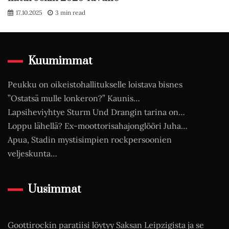
17.10.2025
3 min read
Kuumimmat
Peukku on oikeistohallitukselle loistava bisnes
”Ostatsä mulle lonkeron?” Kaunis…
Lapsiheviyhtye Sturm Und Drangin tarina on…
Loppu lähellä? Ex-moottorisahajonglööri Juha…
Apua, Stadin mystisimpien rockpersoonien
veljeskunta…
Uusimmat
Goottirockin paratiisi löytyy Saksan Leipzigista ja se