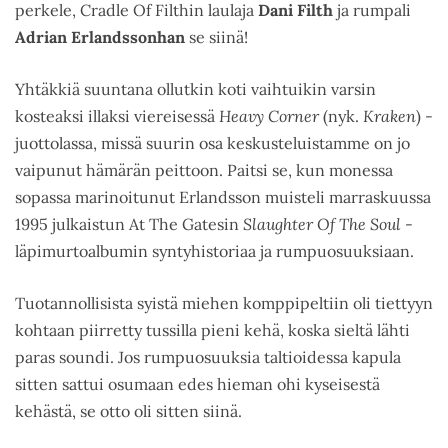
perkele, Cradle Of Filthin laulaja
Dani Filth
ja rumpali
Adrian Erlandssonhan
se siinä!
Yhtäkkiä suuntana ollutkin koti vaihtuikin varsin
kosteaksi illaksi viereisessä
Heavy Corner
(nyk.
Kraken
) -
juottolassa, missä suurin osa keskusteluistamme on jo
vaipunut hämärän peittoon. Paitsi se, kun monessa
sopassa marinoitunut Erlandsson muisteli marraskuussa
1995 julkaistun At The Gatesin
Slaughter Of The Soul
-
läpimurtoalbumin syntyhistoriaa ja rumpuosuuksiaan.
Tuotannollisista syistä miehen komppipeltiin oli tiettyyn
kohtaan piirretty tussilla pieni kehä, koska sieltä lähti
paras soundi. Jos rumpuosuuksia taltioidessa kapula
sitten sattui osumaan edes hieman ohi kyseisestä
kehästä, se otto oli sitten siinä.