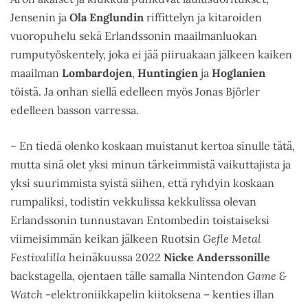
Jensenin ja
Ola Englundin
riffittelyn ja kitaroiden
vuoropuhelu sekä Erlandssonin maailmanluokan
rumputyöskentely, joka ei jää piiruakaan jälkeen kaiken
maailman
Lombardojen
,
Huntingien
ja
Hoglanien
töistä. Ja onhan siellä edelleen myös Jonas Björler
edelleen basson varressa.
– En tiedä olenko koskaan muistanut kertoa sinulle tätä,
mutta sinä olet yksi minun tärkeimmistä vaikuttajista ja
yksi suurimmista syistä siihen, että ryhdyin koskaan
rumpaliksi, todistin vekkulissa kekkulissa olevan
Erlandssonin tunnustavan Entombedin toistaiseksi
viimeisimmän keikan jälkeen Ruotsin
Gefle Metal
Festivalilla
heinäkuussa 2022
Nicke Anderssonille
backstagella, ojentaen tälle samalla Nintendon
Game &
Watch
-elektroniikkapelin kiitoksena – kenties illan