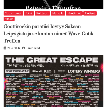
Tapahtumat
Jutut
Kulttuuri
Matkailu
Nautinnot
Uutiset
Vinkit
Goottirockin paratiisi löytyy Saksan
Leipzigista ja se kantaa nimeä Wave-Gotik
Treffen
24.4.2026
3 min read