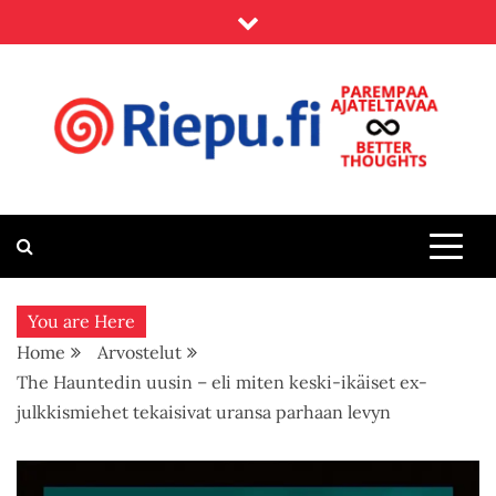
Skip
to
content
Riepu.fi
Parempaa ajateltavaa – Better thoughts
You are Here
Home
Arvostelut
The Hauntedin uusin – eli miten keski-ikäiset ex-
julkkismiehet tekaisivat uransa parhaan levyn