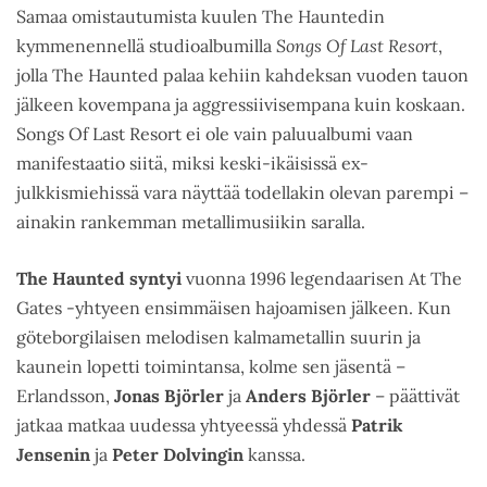
Samaa omistautumista kuulen The Hauntedin
kymmenennellä studioalbumilla
Songs Of Last Resort
,
jolla The Haunted palaa kehiin kahdeksan vuoden tauon
jälkeen kovempana ja aggressiivisempana kuin koskaan.
Songs Of Last Resort ei ole vain paluualbumi vaan
manifestaatio siitä, miksi keski-ikäisissä ex-
julkkismiehissä vara näyttää todellakin olevan parempi –
ainakin rankemman metallimusiikin saralla.
The Haunted syntyi
vuonna 1996 legendaarisen At The
Gates -yhtyeen ensimmäisen hajoamisen jälkeen. Kun
göteborgilaisen melodisen kalmametallin suurin ja
kaunein lopetti toimintansa, kolme sen jäsentä –
Erlandsson,
Jonas Björler
ja
Anders Björler
– päättivät
jatkaa matkaa uudessa yhtyeessä yhdessä
Patrik
Jensenin
ja
Peter Dolvingin
kanssa.