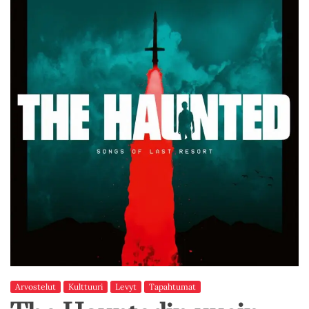
Arvostelut
Kulttuuri
Levyt
Tapahtumat