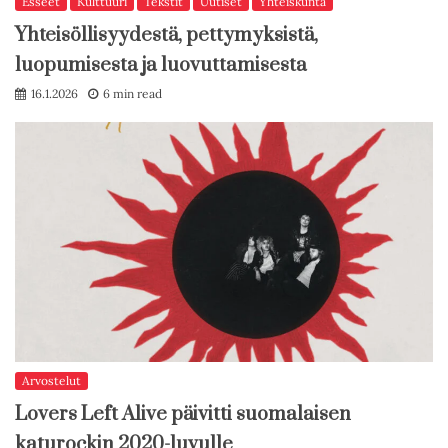
Esseet
Kulttuuri
Tekstit
Uutiset
Yhteiskunta
Yhteisöllisyydestä, pettymyksistä,
luopumisesta ja luovuttamisesta
16.1.2026
6 min read
Arvostelut
Lovers Left Alive päivitti suomalaisen
katurockin 2020-luvulle