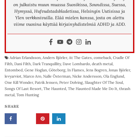
on julkaistu muun muassa Suosikissa, Soundissa, Suessa,
Hymyssä, Hufvudstadsbladetissa, Helsingin Uutisissa ja
Ylen verkkosivuilla. Elää mielen kanssa, josta on alettu
viime vuosina käyttää kirjainyhdistelmiä ADHD ja ADD.
Adrian Erlandsson
,
Anders Björler
,
At The Gates
,
comeback
,
Cradle Of
Filth
,
Dani Filth
,
Dark Tranquillity
,
Dave Lombardo
,
death metal
,
Entombed
,
Gene Hoglan
,
Göteborg
,
In Flames
,
Jens Bogren
,
Jonas Björler
,
levyarviot
,
Marco Aro
,
Nalle Österman
,
Nicke Andersson
,
Ola Englund
,
One Kill Wonder
,
Patrik Jensen
,
Peter Dolving
,
Slaughter Of The Soul
,
Songs Of Last Resort
,
The Haunted
,
The Haunted Made Me Do It
,
thrash
metal
,
Tom Hunting
SHARE