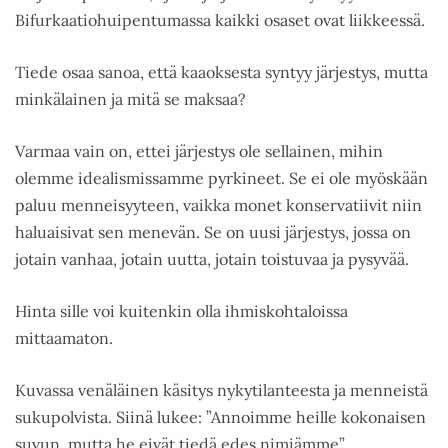
Bifurkaatiohuipentumassa kaikki osaset ovat liikkeessä.
Tiede osaa sanoa, että kaaoksesta syntyy järjestys, mutta
minkälainen ja mitä se maksaa?
Varmaa vain on, ettei järjestys ole sellainen, mihin
olemme idealismissamme pyrkineet. Se ei ole myöskään
paluu menneisyyteen, vaikka monet konservatiivit niin
haluaisivat sen menevän. Se on uusi järjestys, jossa on
jotain vanhaa, jotain uutta, jotain toistuvaa ja pysyvää.
Hinta sille voi kuitenkin olla ihmiskohtaloissa
mittaamaton.
Kuvassa venäläinen käsitys nykytilanteesta ja menneistä
sukupolvista. Siinä lukee: ”Annoimme heille kokonaisen
suvun, mutta he eivät tiedä edes nimiämme”.