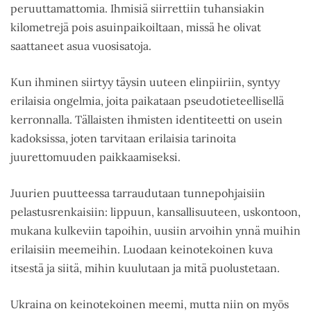
peruuttamattomia. Ihmisiä siirrettiin tuhansiakin
kilometrejä pois asuinpaikoiltaan, missä he olivat
saattaneet asua vuosisatoja.
Kun ihminen siirtyy täysin uuteen elinpiiriin, syntyy
erilaisia ongelmia, joita paikataan pseudotieteellisellä
kerronnalla. Tällaisten ihmisten identiteetti on usein
kadoksissa, joten tarvitaan erilaisia tarinoita
juurettomuuden paikkaamiseksi.
Juurien puutteessa tarraudutaan tunnepohjaisiin
pelastusrenkaisiin: lippuun, kansallisuuteen, uskontoon,
mukana kulkeviin tapoihin, uusiin arvoihin ynnä muihin
erilaisiin meemeihin. Luodaan keinotekoinen kuva
itsestä ja siitä, mihin kuulutaan ja mitä puolustetaan.
Ukraina on keinotekoinen meemi, mutta niin on myös