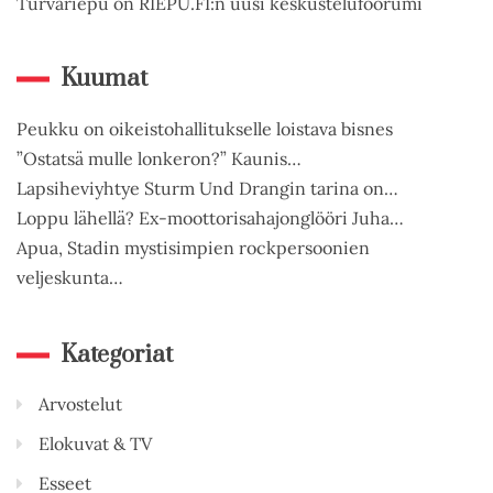
Turvariepu on RIEPU.FI:n uusi keskustelufoorumi
Kuumat
Peukku on oikeistohallitukselle loistava bisnes
”Ostatsä mulle lonkeron?” Kaunis…
Lapsiheviyhtye Sturm Und Drangin tarina on…
Loppu lähellä? Ex-moottorisahajonglööri Juha…
Apua, Stadin mystisimpien rockpersoonien
veljeskunta…
Kategoriat
Arvostelut
Elokuvat & TV
Esseet