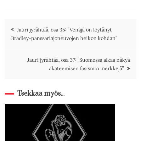
Artikkelien
Jauri jyrähtää, osa 35: ”Venäjä on löytänyt
Bradley-panssariajoneuvojen heikon kohdan”
selaus
Jauri jyrähtää, osa 37: ”Suomessa alkaa näkyä
akateemisen fasismin merkkejä”
Tsekkaa myös...