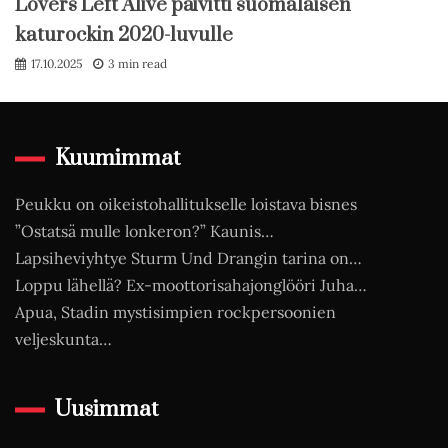
Lovers Left Alive päivitti suomalaisen
katurockin 2020-luvulle
17.10.2025
3 min read
Kuumimmat
Peukku on oikeistohallitukselle loistava bisnes
”Ostatsä mulle lonkeron?” Kaunis…
Lapsiheviyhtye Sturm Und Drangin tarina on…
Loppu lähellä? Ex-moottorisahajonglööri Juha…
Apua, Stadin mystisimpien rockpersoonien
veljeskunta…
Uusimmat