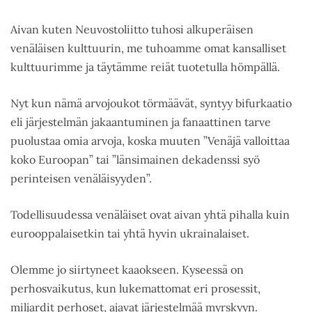
Aivan kuten Neuvostoliitto tuhosi alkuperäisen
venäläisen kulttuurin, me tuhoamme omat kansalliset
kulttuurimme ja täytämme reiät tuotetulla hömpällä.
Nyt kun nämä arvojoukot törmäävät, syntyy bifurkaatio
eli järjestelmän jakaantuminen ja fanaattinen tarve
puolustaa omia arvoja, koska muuten ”Venäjä valloittaa
koko Euroopan” tai ”länsimainen dekadenssi syö
perinteisen venäläisyyden”.
Todellisuudessa venäläiset ovat aivan yhtä pihalla kuin
eurooppalaisetkin tai yhtä hyvin ukrainalaiset.
Olemme jo siirtyneet kaaokseen. Kyseessä on
perhosvaikutus, kun lukemattomat eri prosessit,
miljardit perhoset, ajavat järjestelmää myrskyyn.