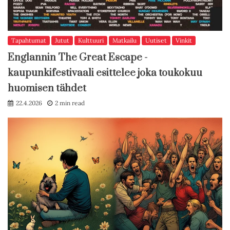
Tapahtumat
Jutut
Kulttuuri
Matkailu
Uutiset
Vinkit
Englannin The Great Escape -
kaupunkifestivaali esittelee joka toukokuu
huomisen tähdet
22.4.2026
2 min read