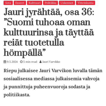
Sota
Esseet
Kulttuuri
Politiikka
Uskonnot
Yhteiskunta
Jauri jyrähtää, osa 36:
”Suomi tuhoaa oman
kulttuurinsa ja täyttää
reiät tuotetulla
hömpällä”
9.5.2024
5 min read
Jauri Varvikko
Riepu julkaisee Jauri Varvikon luvalla tämän
sosiaalisessa mediassa julkaisemia vahvoja
ja punnittuja puheenvuoroja sodasta ja
politiikasta.