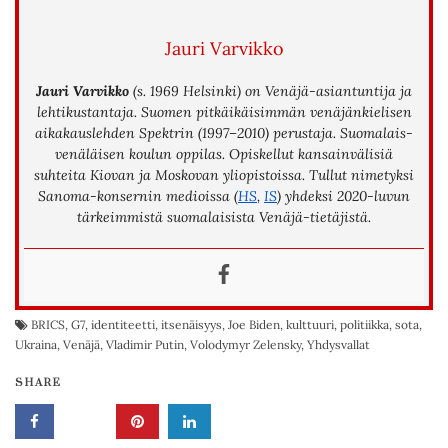
Jauri Varvikko
Jauri Varvikko
(s. 1969 Helsinki) on Venäjä-asiantuntija ja
lehtikustantaja. Suomen pitkäikäisimmän venäjänkielisen
aikakauslehden Spektrin (1997–2010) perustaja. Suomalais-
venäläisen koulun oppilas. Opiskellut kansainvälisiä
suhteita Kiovan ja Moskovan yliopistoissa. Tullut nimetyksi
Sanoma-konsernin medioissa (
HS
,
IS
) yhdeksi 2020-luvun
tärkeimmistä suomalaisista Venäjä-tietäjistä.
BRICS
,
G7
,
identiteetti
,
itsenäisyys
,
Joe Biden
,
kulttuuri
,
politiikka
,
sota
,
Ukraina
,
Venäjä
,
Vladimir Putin
,
Volodymyr Zelensky
,
Yhdysvallat
SHARE