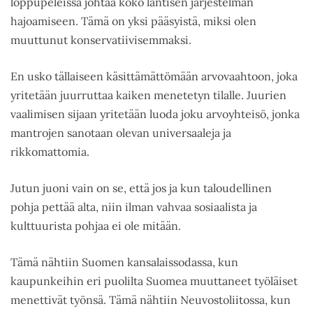
loppupeleissä johtaa koko läntisen järjestelmän
hajoamiseen. Tämä on yksi pääsyistä, miksi olen
muuttunut konservatiivisemmaksi.
En usko tällaiseen käsittämättömään arvovaahtoon, joka
yritetään juurruttaa kaiken menetetyn tilalle. Juurien
vaalimisen sijaan yritetään luoda joku arvoyhteisö, jonka
mantrojen sanotaan olevan universaaleja ja
rikkomattomia.
Jutun juoni vain on se, että jos ja kun taloudellinen
pohja pettää alta, niin ilman vahvaa sosiaalista ja
kulttuurista pohjaa ei ole mitään.
Tämä nähtiin Suomen kansalaissodassa, kun
kaupunkeihin eri puolilta Suomea muuttaneet työläiset
menettivät työnsä. Tämä nähtiin Neuvostoliitossa, kun