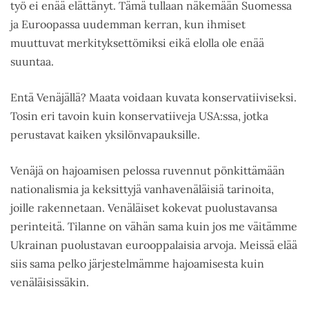
työ ei enää elättänyt. Tämä tullaan näkemään Suomessa
ja Euroopassa uudemman kerran, kun ihmiset
muuttuvat merkityksettömiksi eikä elolla ole enää
suuntaa.
Entä Venäjällä? Maata voidaan kuvata konservatiiviseksi.
Tosin eri tavoin kuin konservatiiveja USA:ssa, jotka
perustavat kaiken yksilönvapauksille.
Venäjä on hajoamisen pelossa ruvennut pönkittämään
nationalismia ja keksittyjä vanhavenäläisiä tarinoita,
joille rakennetaan. Venäläiset kokevat puolustavansa
perinteitä. Tilanne on vähän sama kuin jos me väitämme
Ukrainan puolustavan eurooppalaisia arvoja. Meissä elää
siis sama pelko järjestelmämme hajoamisesta kuin
venäläisissäkin.