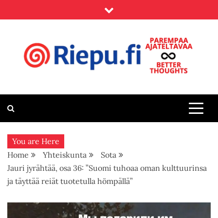
Skip
to
content
Riepu.fi
Parempaa ajateltavaa – Better thoughts
You are Here
Home
Yhteiskunta
Sota
Jauri jyrähtää, osa 36: ”Suomi tuhoaa oman kulttuurinsa
ja täyttää reiät tuotetulla hömpällä”