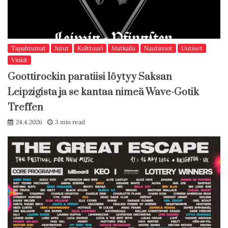
Tapahtumat
Jutut
Kulttuuri
Matkailu
Nautinnot
Uutiset
Vinkit
Goottirockin paratiisi löytyy Saksan
Leipzigista ja se kantaa nimeä Wave-Gotik
Treffen
24.4.2026
3 min read