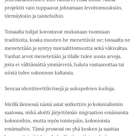
projektit vain tuppaavat johtamaan levottomuuksiin,
törmäyksiin ja taisteluihin.
Toisaalta tulijat korostavat mukanaan tuomiaan
traditioita, koska muuten he menettävät ne; toisaalta ne
menetetään ja syntyy moraalittomuutta sekä väkivaltaa.
Vanhat arvot menetetään ja tilalle tulee uusia arvoja,
joita ei välttämättä ymmärretä, haluta vastaanottaa tai
niistä tulee uskonnon kaltaisia.
Seuraa identiteettikriisejä ja sukupolvien kuiluja.
Meillä lännessä nämä asiat sotkettiin jo kolonialismin
saatossa, mikä aloitti järjettömän migraation emämaista
kolonioihin, mutta myös toistepäin, kolonioista
emämaihin. Tämä prosessi on yhä kesken ja saattaa