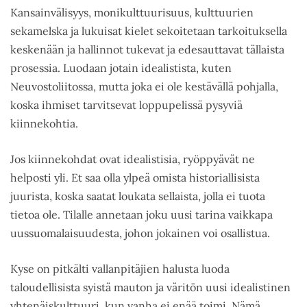
Kansainvälisyys, monikulttuurisuus, kulttuurien
sekamelska ja lukuisat kielet sekoitetaan tarkoituksella
keskenään ja hallinnot tukevat ja edesauttavat tällaista
prosessia. Luodaan jotain idealistista, kuten
Neuvostoliitossa, mutta joka ei ole kestävällä pohjalla,
koska ihmiset tarvitsevat loppupelissä pysyviä
kiinnekohtia.
Jos kiinnekohdat ovat idealistisia, ryöppyävät ne
helposti yli. Et saa olla ylpeä omista historiallisista
juurista, koska saatat loukata sellaista, jolla ei tuota
tietoa ole. Tilalle annetaan joku uusi tarina vaikkapa
uussuomalaisuudesta, johon jokainen voi osallistua.
Kyse on pitkälti vallanpitäjien halusta luoda
taloudellisista syistä mauton ja väritön uusi idealistinen
yhtenäiskulttuuri, kun vanha ei enää toimi. Nämä