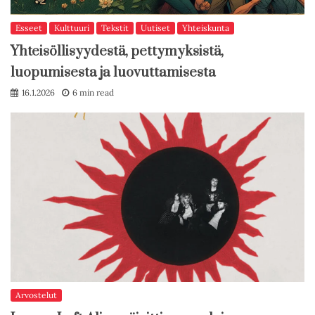
Esseet
Kulttuuri
Tekstit
Uutiset
Yhteiskunta
Yhteisöllisyydestä, pettymyksistä,
luopumisesta ja luovuttamisesta
16.1.2026
6 min read
Arvostelut