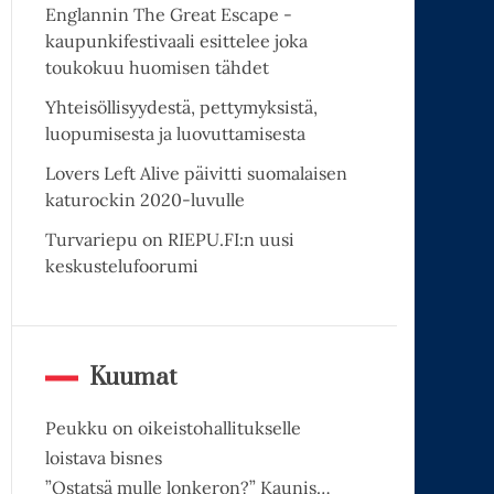
Englannin The Great Escape -
kaupunkifestivaali esittelee joka
toukokuu huomisen tähdet
Yhteisöllisyydestä, pettymyksistä,
luopumisesta ja luovuttamisesta
Lovers Left Alive päivitti suomalaisen
katurockin 2020-luvulle
Turvariepu on RIEPU.FI:n uusi
keskustelufoorumi
Kuumat
Peukku on oikeistohallitukselle
loistava bisnes
”Ostatsä mulle lonkeron?” Kaunis…