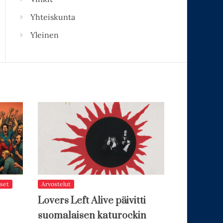
Yhteiskunta
Yleinen
set
Arvostelut
Lovers Left Alive päivitti
suomalaisen katurockin