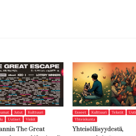
tumat
Jutut
Kulttuuri
Esseet
Kulttuuri
Tekstit
Uuti
lu
Uutiset
Vinkit
Yhteiskunta
annin The Great
Yhteisöllisyydestä,