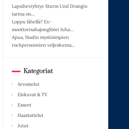
Lapsiheviyhtye Sturm Und Drangin
tarina on…
Loppu lähellä? Ex-
moottorisahajonglööri Juha…
Apua, Stadin mystisimpien
rockpersoonien veljeskunta…
Kategoriat
Arvostelut
Elokuvat & TV
Esseet
Haastattelut
Jutut