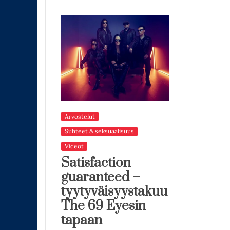
Arvostelut
Suhteet & seksuaalisuus
Videot
Satisfaction
guaranteed –
tyytyväisyystakuu
The 69 Eyesin
tapaan