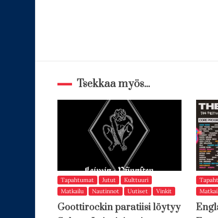
Tsekkaa myös...
Tapahtumat
Jutut
Kulttuuri
Tapah
Matkailu
Nautinnot
Uutiset
Vinkit
Matkai
Goottirockin paratiisi löytyy
Engl