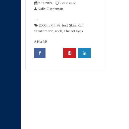
27.3.2024
5 min read
Nalle Österman
…
2006
,
EMI
,
Perfect Skin
,
Ralf
Strathmann
,
rock
,
The 69 Eyes
SHARE