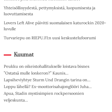
Yhteisöllisyydestä, pettymyksistä, luopumisesta ja
luovuttamisesta
Lovers Left Alive päivitti suomalaisen katurockin 2020-
luvulle
Turvariepu on RIEPU.FI:n uusi keskustelufoorumi
Kuumat
Peukku on oikeistohallitukselle loistava bisnes
”Ostatsä mulle lonkeron?” Kaunis…
Lapsiheviyhtye Sturm Und Drangin tarina on…
Loppu lähellä? Ex-moottorisahajonglööri Juha…
Apua, Stadin mystisimpien rockpersoonien
veljeskunta…