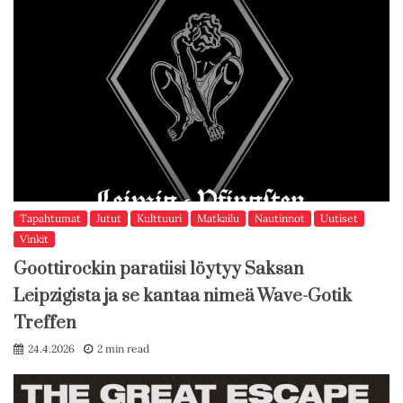
Tapahtumat
Jutut
Kulttuuri
Matkailu
Nautinnot
Uutiset
Vinkit
Goottirockin paratiisi löytyy Saksan
Leipzigista ja se kantaa nimeä Wave-Gotik
Treffen
24.4.2026
2 min read