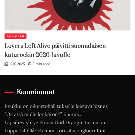
Arvostelut
Lovers Left Alive päivitti suomalaisen
katurockin 2020-luvulle
17.10.2025
3 min read
Kuumimmat
Peukku on oikeistohallitukselle loistava bisnes
”Ostatsä mulle lonkeron?” Kaunis…
Lapsiheviyhtye Sturm Und Drangin tarina on…
Loppu lähellä? Ex-moottorisahajonglööri Juha…