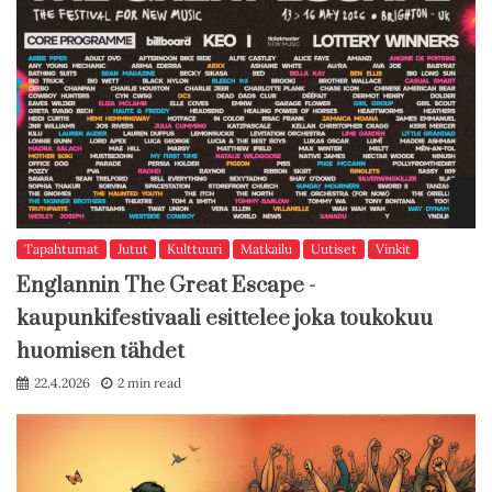
Tapahtumat
Jutut
Kulttuuri
Matkailu
Uutiset
Vinkit
Englannin The Great Escape -
kaupunkifestivaali esittelee joka toukokuu
huomisen tähdet
22.4.2026
2 min read