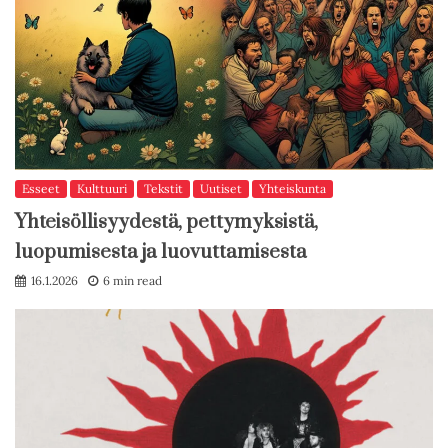
Esseet
Kulttuuri
Tekstit
Uutiset
Yhteiskunta
Yhteisöllisyydestä, pettymyksistä,
luopumisesta ja luovuttamisesta
16.1.2026
6 min read