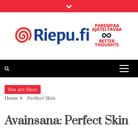
Skip
to
content
Riepu.fi
Parempaa ajateltavaa – Better thoughts
You are Here
Home
Perfect Skin
Avainsana:
Perfect Skin