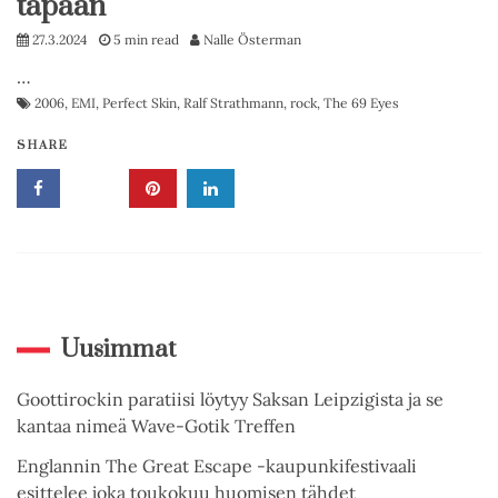
tapaan
27.3.2024
5 min read
Nalle Österman
…
2006
,
EMI
,
Perfect Skin
,
Ralf Strathmann
,
rock
,
The 69 Eyes
SHARE
Uusimmat
Goottirockin paratiisi löytyy Saksan Leipzigista ja se
kantaa nimeä Wave-Gotik Treffen
Englannin The Great Escape -kaupunkifestivaali
esittelee joka toukokuu huomisen tähdet