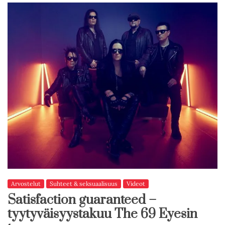
Arvostelut
Suhteet & seksuaalisuus
Videot
Satisfaction guaranteed –
tyytyväisyystakuu The 69 Eyesin