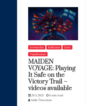
Arvostelut
Kulttuuri
Livet
Tapahtumat
MAIDEN
VOYAGE: Playing
It Safe on the
Victory Trail –
videos available
29.5.2025
6 min read
Nalle Österman