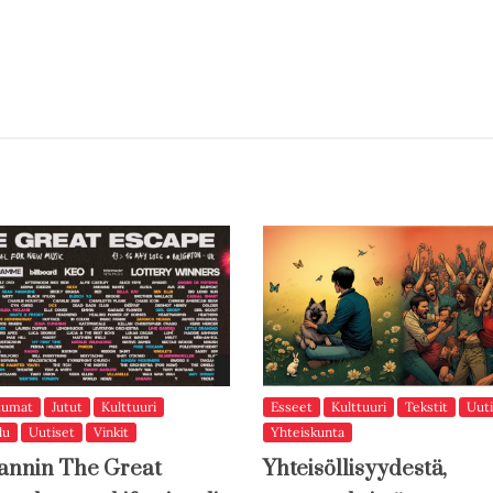
tumat
Jutut
Kulttuuri
Esseet
Kulttuuri
Tekstit
Uuti
lu
Uutiset
Vinkit
Yhteiskunta
annin The Great
Yhteisöllisyydestä,