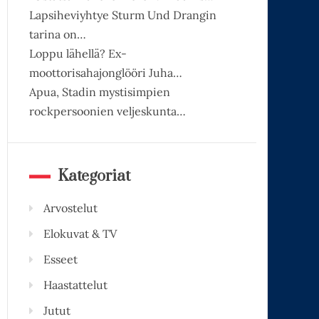
Lapsiheviyhtye Sturm Und Drangin
tarina on…
Loppu lähellä? Ex-
moottorisahajonglööri Juha…
Apua, Stadin mystisimpien
rockpersoonien veljeskunta…
Kategoriat
Arvostelut
Elokuvat & TV
Esseet
Haastattelut
Jutut