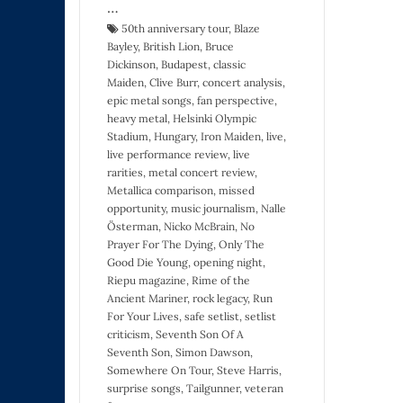
…
50th anniversary tour
,
Blaze
Bayley
,
British Lion
,
Bruce
Dickinson
,
Budapest
,
classic
Maiden
,
Clive Burr
,
concert analysis
,
epic metal songs
,
fan perspective
,
heavy metal
,
Helsinki Olympic
Stadium
,
Hungary
,
Iron Maiden
,
live
,
live performance review
,
live
rarities
,
metal concert review
,
Metallica comparison
,
missed
opportunity
,
music journalism
,
Nalle
Österman
,
Nicko McBrain
,
No
Prayer For The Dying
,
Only The
Good Die Young
,
opening night
,
Riepu magazine
,
Rime of the
Ancient Mariner
,
rock legacy
,
Run
For Your Lives
,
safe setlist
,
setlist
criticism
,
Seventh Son Of A
Seventh Son
,
Simon Dawson
,
Somewhere On Tour
,
Steve Harris
,
surprise songs
,
Tailgunner
,
veteran