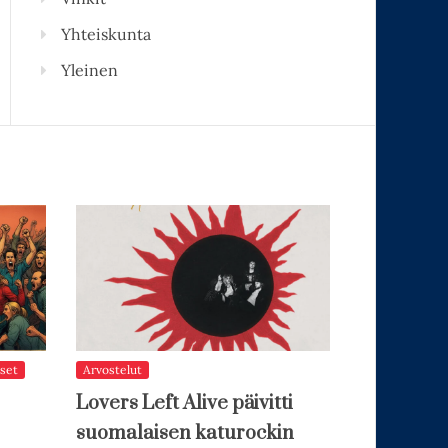
Yhteiskunta
Yleinen
set
Arvostelut
Lovers Left Alive päivitti
suomalaisen katurockin