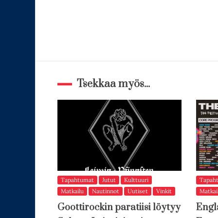
Tsekkaa myös...
Tapahtumat
Jutut
Kulttuuri
Tapah
Matkailu
Nautinnot
Uutiset
Vinkit
Matkai
Goottirockin paratiisi löytyy
Engl