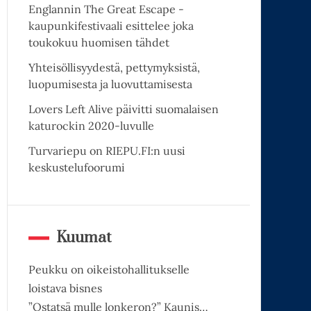
Englannin The Great Escape -
kaupunkifestivaali esittelee joka
toukokuu huomisen tähdet
Yhteisöllisyydestä, pettymyksistä,
luopumisesta ja luovuttamisesta
Lovers Left Alive päivitti suomalaisen
katurockin 2020-luvulle
Turvariepu on RIEPU.FI:n uusi
keskustelufoorumi
Kuumat
Peukku on oikeistohallitukselle
loistava bisnes
”Ostatsä mulle lonkeron?” Kaunis…