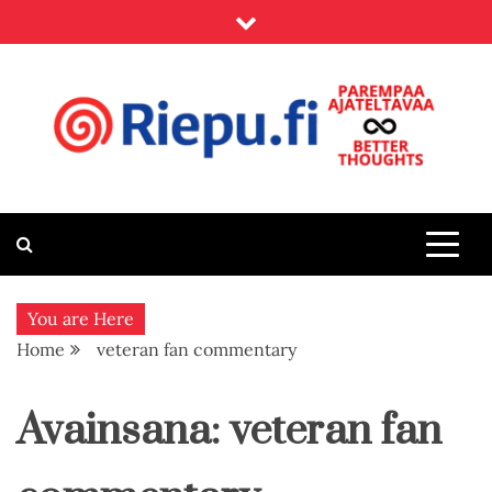
Skip
to
content
Riepu.fi
Parempaa ajateltavaa – Better thoughts
You are Here
Home
veteran fan commentary
Avainsana:
veteran fan