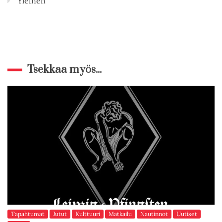
Yleinen
Tsekkaa myös...
Tapahtumat
Jutut
Kulttuuri
Matkailu
Nautinnot
Uutiset