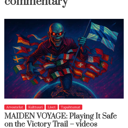
commentary
Arvostelut
Kulttuuri
Livet
Tapahtumat
MAIDEN VOYAGE: Playing It Safe
on the Victory Trail – videos