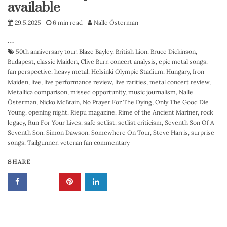
available
29.5.2025
6 min read
Nalle Österman
…
50th anniversary tour
,
Blaze Bayley
,
British Lion
,
Bruce Dickinson
,
Budapest
,
classic Maiden
,
Clive Burr
,
concert analysis
,
epic metal songs
,
fan perspective
,
heavy metal
,
Helsinki Olympic Stadium
,
Hungary
,
Iron
Maiden
,
live
,
live performance review
,
live rarities
,
metal concert review
,
Metallica comparison
,
missed opportunity
,
music journalism
,
Nalle
Österman
,
Nicko McBrain
,
No Prayer For The Dying
,
Only The Good Die
Young
,
opening night
,
Riepu magazine
,
Rime of the Ancient Mariner
,
rock
legacy
,
Run For Your Lives
,
safe setlist
,
setlist criticism
,
Seventh Son Of A
Seventh Son
,
Simon Dawson
,
Somewhere On Tour
,
Steve Harris
,
surprise
songs
,
Tailgunner
,
veteran fan commentary
SHARE