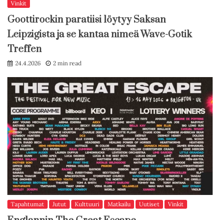
Vinkit
Goottirockin paratiisi löytyy Saksan
Leipzigista ja se kantaa nimeä Wave-Gotik
Treffen
24.4.2026
2 min read
Tapahtumat
Jutut
Kulttuuri
Matkailu
Uutiset
Vinkit