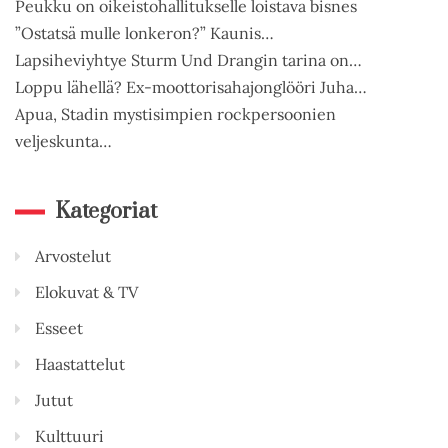
Peukku on oikeistohallitukselle loistava bisnes
”Ostatsä mulle lonkeron?” Kaunis…
Lapsiheviyhtye Sturm Und Drangin tarina on…
Loppu lähellä? Ex-moottorisahajonglööri Juha…
Apua, Stadin mystisimpien rockpersoonien
veljeskunta…
Kategoriat
Arvostelut
Elokuvat & TV
Esseet
Haastattelut
Jutut
Kulttuuri