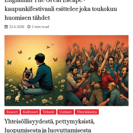
Englannin The Great Escape -
kaupunkifestivaali esittelee joka toukokuu
huomisen tähdet
22.4.2026
2 min read
Esseet
Kulttuuri
Tekstit
Uutiset
Yhteiskunta
Yhteisöllisyydestä, pettymyksistä,
luopumisesta ja luovuttamisesta