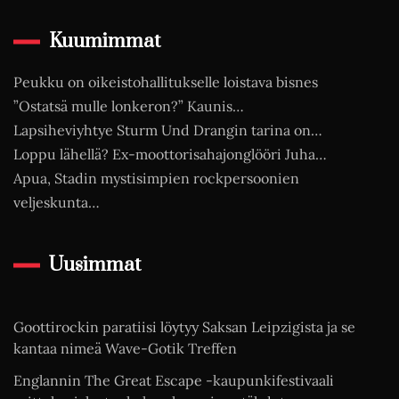
Kuumimmat
Peukku on oikeistohallitukselle loistava bisnes
”Ostatsä mulle lonkeron?” Kaunis…
Lapsiheviyhtye Sturm Und Drangin tarina on…
Loppu lähellä? Ex-moottorisahajonglööri Juha…
Apua, Stadin mystisimpien rockpersoonien
veljeskunta…
Uusimmat
Goottirockin paratiisi löytyy Saksan Leipzigista ja se
kantaa nimeä Wave-Gotik Treffen
Englannin The Great Escape -kaupunkifestivaali