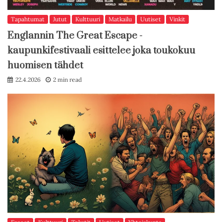
Tapahtumat
Jutut
Kulttuuri
Matkailu
Uutiset
Vinkit
Englannin The Great Escape -
kaupunkifestivaali esittelee joka toukokuu
huomisen tähdet
22.4.2026
2 min read