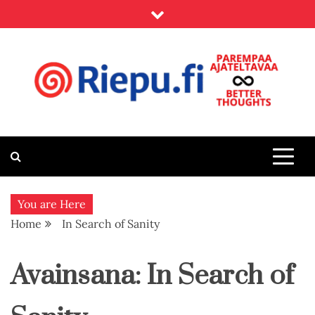
Skip
to
content
Riepu.fi
Parempaa ajateltavaa – Better thoughts
You are Here
Home
In Search of Sanity
Avainsana:
In Search of