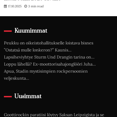
17.10.2025
3 min read
Kuumimmat
Peukku on oikeistohallitukselle loistava bisnes
”Ostatsä mulle lonkeron?” Kaunis…
Lapsiheviyhtye Sturm Und Drangin tarina on…
Loppu lähellä? Ex-moottorisahajonglööri Juha…
Apua, Stadin mystisimpien rockpersoonien
veljeskunta…
Uusimmat
Goottirockin paratiisi löytyy Saksan Leipzigista ja se