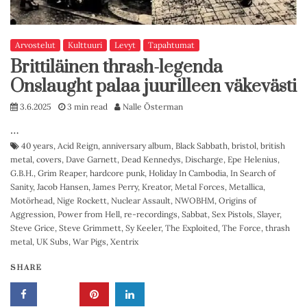
Arvostelut
Kulttuuri
Levyt
Tapahtumat
Brittiläinen thrash-legenda
Onslaught palaa juurilleen väkevästi
3.6.2025
3 min read
Nalle Österman
…
40 years
,
Acid Reign
,
anniversary album
,
Black Sabbath
,
bristol
,
british
metal
,
covers
,
Dave Garnett
,
Dead Kennedys
,
Discharge
,
Epe Helenius
,
G.B.H.
,
Grim Reaper
,
hardcore punk
,
Holiday In Cambodia
,
In Search of
Sanity
,
Jacob Hansen
,
James Perry
,
Kreator
,
Metal Forces
,
Metallica
,
Motörhead
,
Nige Rockett
,
Nuclear Assault
,
NWOBHM
,
Origins of
Aggression
,
Power from Hell
,
re-recordings
,
Sabbat
,
Sex Pistols
,
Slayer
,
Steve Grice
,
Steve Grimmett
,
Sy Keeler
,
The Exploited
,
The Force
,
thrash
metal
,
UK Subs
,
War Pigs
,
Xentrix
SHARE