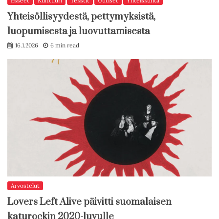
Esseet
Kulttuuri
Tekstit
Uutiset
Yhteiskunta
Yhteisöllisyydestä, pettymyksistä,
luopumisesta ja luovuttamisesta
16.1.2026
6 min read
Arvostelut
Lovers Left Alive päivitti suomalaisen
katurockin 2020-luvulle