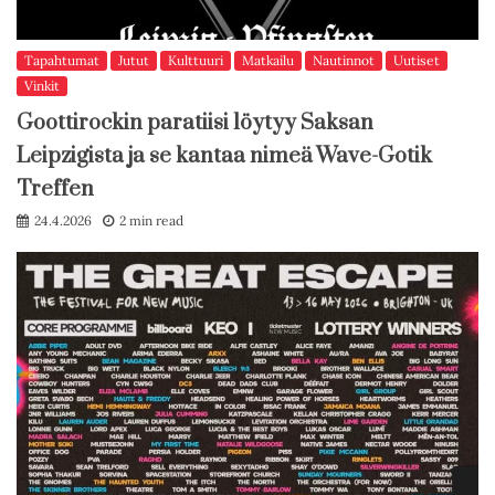
Tapahtumat
Jutut
Kulttuuri
Matkailu
Nautinnot
Uutiset
Vinkit
Goottirockin paratiisi löytyy Saksan
Leipzigista ja se kantaa nimeä Wave-Gotik
Treffen
24.4.2026
2 min read