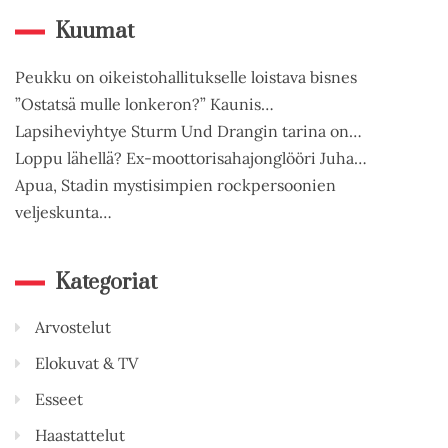
Kuumat
Peukku on oikeistohallitukselle loistava bisnes
”Ostatsä mulle lonkeron?” Kaunis…
Lapsiheviyhtye Sturm Und Drangin tarina on…
Loppu lähellä? Ex-moottorisahajonglööri Juha…
Apua, Stadin mystisimpien rockpersoonien
veljeskunta…
Kategoriat
Arvostelut
Elokuvat & TV
Esseet
Haastattelut