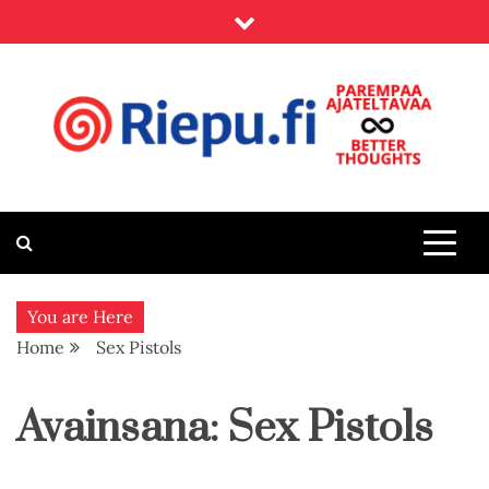
Skip
to
content
Riepu.fi
Parempaa ajateltavaa – Better thoughts
You are Here
Home
Sex Pistols
Avainsana:
Sex Pistols