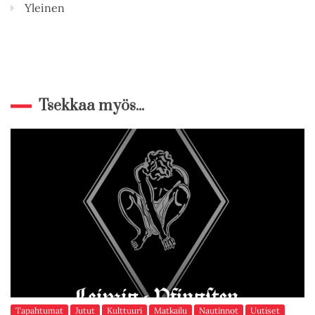
Yleinen
Tsekkaa myös...
Tapahtumat
Jutut
Kulttuuri
Matkailu
Nautinnot
Uutiset