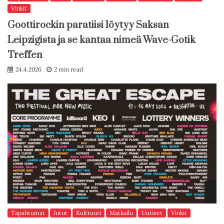
Vinkit
Goottirockin paratiisi löytyy Saksan
Leipzigista ja se kantaa nimeä Wave-Gotik
Treffen
24.4.2026
2 min read
Tapahtumat
Jutut
Kulttuuri
Matkailu
Uutiset
Vinkit