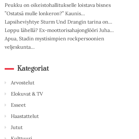
Peukku on oikeistohallitukselle loistava bisnes
”Ostatsä mulle lonkeron?” Kaunis…
Lapsiheviyhtye Sturm Und Drangin tarina on…
Loppu lähellä? Ex-moottorisahajonglööri Juha…
Apua, Stadin mystisimpien rockpersoonien
veljeskunta…
Kategoriat
Arvostelut
Elokuvat & TV
Esseet
Haastattelut
Jutut
Kulttuuri