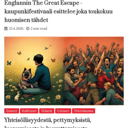
Englannin The Great Escape -
kaupunkifestivaali esittelee joka toukokuu
huomisen tähdet
22.4.2026
2 min read
Esseet
Kulttuuri
Tekstit
Uutiset
Yhteiskunta
Yhteisöllisyydestä, pettymyksistä,