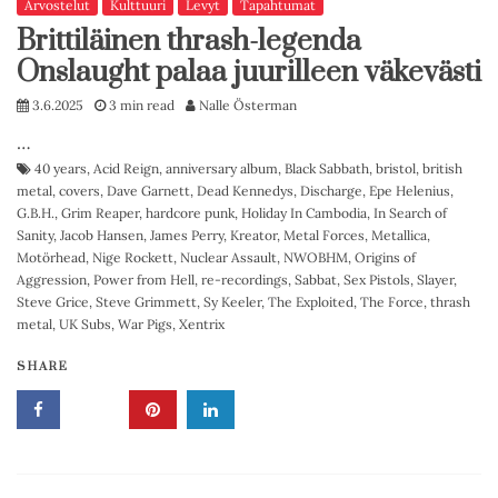
Arvostelut
Kulttuuri
Levyt
Tapahtumat
Brittiläinen thrash-legenda
Onslaught palaa juurilleen väkevästi
3.6.2025
3 min read
Nalle Österman
…
40 years
,
Acid Reign
,
anniversary album
,
Black Sabbath
,
bristol
,
british
metal
,
covers
,
Dave Garnett
,
Dead Kennedys
,
Discharge
,
Epe Helenius
,
G.B.H.
,
Grim Reaper
,
hardcore punk
,
Holiday In Cambodia
,
In Search of
Sanity
,
Jacob Hansen
,
James Perry
,
Kreator
,
Metal Forces
,
Metallica
,
Motörhead
,
Nige Rockett
,
Nuclear Assault
,
NWOBHM
,
Origins of
Aggression
,
Power from Hell
,
re-recordings
,
Sabbat
,
Sex Pistols
,
Slayer
,
Steve Grice
,
Steve Grimmett
,
Sy Keeler
,
The Exploited
,
The Force
,
thrash
metal
,
UK Subs
,
War Pigs
,
Xentrix
SHARE