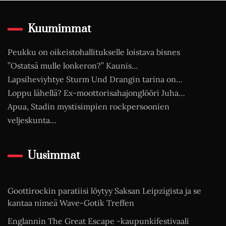
Kuumimmat
Peukku on oikeistohallitukselle loistava bisnes
”Ostatsä mulle lonkeron?” Kaunis…
Lapsiheviyhtye Sturm Und Drangin tarina on…
Loppu lähellä? Ex-moottorisahajonglööri Juha…
Apua, Stadin mystisimpien rockpersoonien
veljeskunta…
Uusimmat
Goottirockin paratiisi löytyy Saksan Leipzigista ja se
kantaa nimeä Wave-Gotik Treffen
Englannin The Great Escape -kaupunkifestivaali