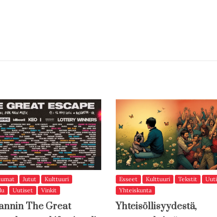
tumat
Jutut
Kulttuuri
Esseet
Kulttuuri
Tekstit
Uuti
lu
Uutiset
Vinkit
Yhteiskunta
annin The Great
Yhteisöllisyydestä,