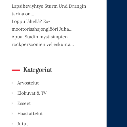
Lapsiheviyhtye Sturm Und Drangin
tarina on…
Loppu lähellä? Ex-
moottorisahajonglööri Juha…
Apua, Stadin mystisimpien
rockpersoonien veljeskunta…
Kategoriat
Arvostelut
Elokuvat & TV
Esseet
Haastattelut
Jutut