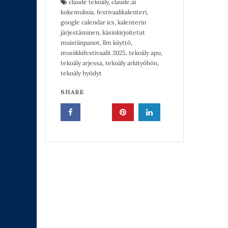
claude tekoäly
,
claude.ai
kokemuksia
,
festivaalikalenteri
,
google calendar ics
,
kalenterin
järjestäminen
,
käsinkirjoitetut
muistiinpanot
,
llm käyttö
,
musiikkifestivaalit 2025
,
tekoäly apu
,
tekoäly arjessa
,
tekoäly arkityöhön
,
tekoäly hyödyt
SHARE