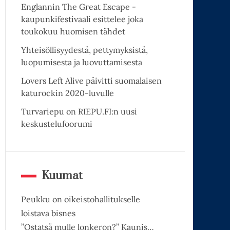
Englannin The Great Escape -
kaupunkifestivaali esittelee joka
toukokuu huomisen tähdet
Yhteisöllisyydestä, pettymyksistä,
luopumisesta ja luovuttamisesta
Lovers Left Alive päivitti suomalaisen
katurockin 2020-luvulle
Turvariepu on RIEPU.FI:n uusi
keskustelufoorumi
Kuumat
Peukku on oikeistohallitukselle
loistava bisnes
”Ostatsä mulle lonkeron?” Kaunis…