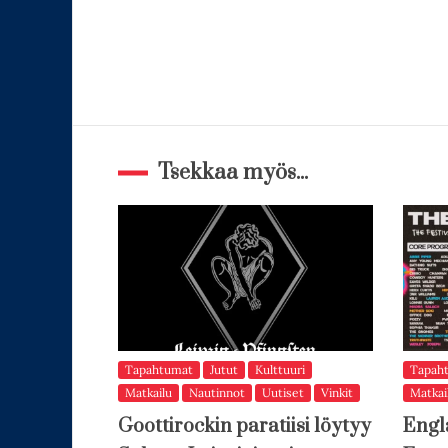
Tsekkaa myös...
Tapahtumat
Jutut
Kulttuuri
Tapah
Matkailu
Nautinnot
Uutiset
Vinkit
Matkai
Goottirockin paratiisi löytyy
Engl