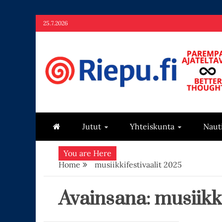
Skip
25.7.2026
to
content
Riepu.fi
Parempaa ajateltavaa – Better thoughts
Jutut
Yhteiskunta
Naut
You are Here
Home
musiikkifestivaalit 2025
Avainsana:
musiikk