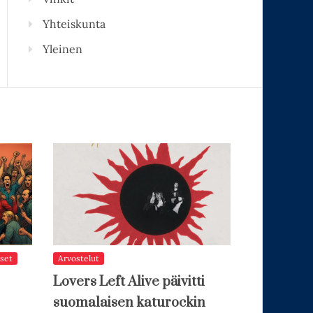
Yhteiskunta
Yleinen
set
Arvostelut
Lovers Left Alive päivitti
suomalaisen katurockin