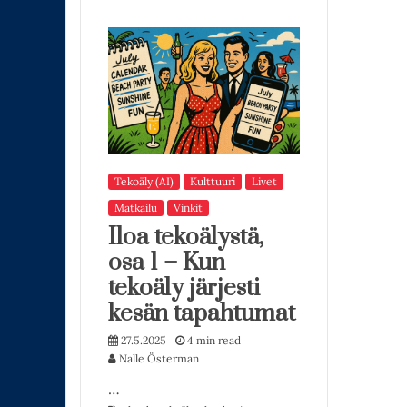
Tekoäly (AI)
Kulttuuri
Livet
Matkailu
Vinkit
Iloa tekoälystä,
osa 1 – Kun
tekoäly järjesti
kesän tapahtumat
27.5.2025
4 min read
Nalle Österman
…