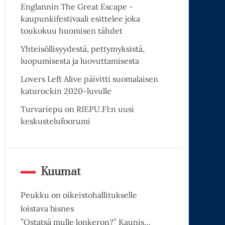
Englannin The Great Escape -
kaupunkifestivaali esittelee joka
toukokuu huomisen tähdet
Yhteisöllisyydestä, pettymyksistä,
luopumisesta ja luovuttamisesta
Lovers Left Alive päivitti suomalaisen
katurockin 2020-luvulle
Turvariepu on RIEPU.FI:n uusi
keskustelufoorumi
Kuumat
Peukku on oikeistohallitukselle
loistava bisnes
”Ostatsä mulle lonkeron?” Kaunis…