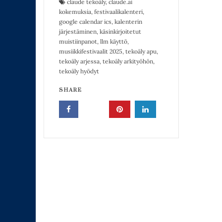
claude tekoäly
,
claude.ai
kokemuksia
,
festivaalikalenteri
,
google calendar ics
,
kalenterin
järjestäminen
,
käsinkirjoitetut
muistiinpanot
,
llm käyttö
,
musiikkifestivaalit 2025
,
tekoäly apu
,
tekoäly arjessa
,
tekoäly arkityöhön
,
tekoäly hyödyt
SHARE