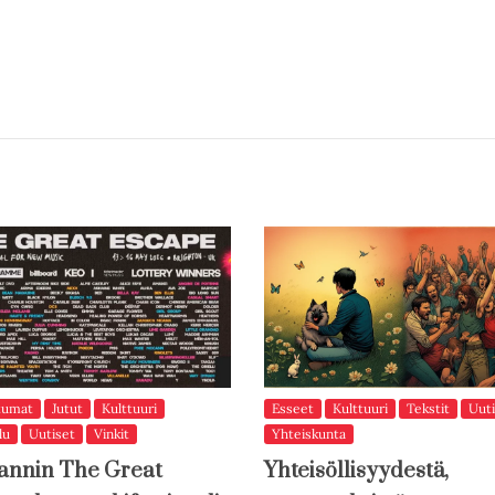
tumat
Jutut
Kulttuuri
Esseet
Kulttuuri
Tekstit
Uuti
lu
Uutiset
Vinkit
Yhteiskunta
annin The Great
Yhteisöllisyydestä,