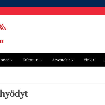
innot
Kulttuuri
Arvostelut
Vinkit
 hyödyt