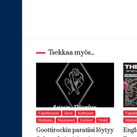
Tsekkaa myös...
Tapahtumat
Jutut
Kulttuuri
Tapah
Matkailu
Nautinnot
Uutiset
Vinkit
Matkai
Goottirockin paratiisi löytyy
Engl