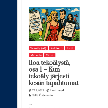
Tekoäly (AI)
Kulttuuri
Livet
Matkailu
Vinkit
Iloa tekoälystä,
osa 1 – Kun
tekoäly järjesti
kesän tapahtumat
27.5.2025
4 min read
Nalle Österman
…