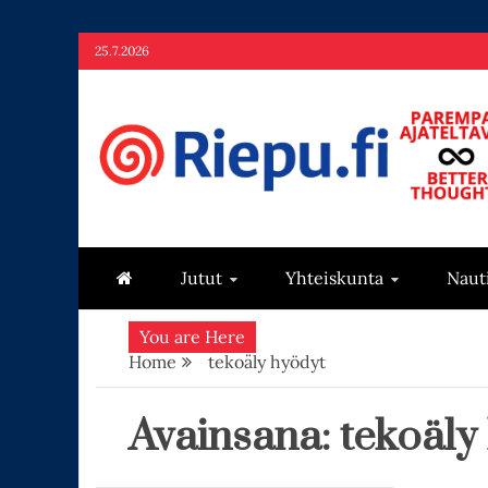
Skip
25.7.2026
to
content
Riepu.fi
Parempaa ajateltavaa – Better thoughts
Jutut
Yhteiskunta
Naut
You are Here
Home
tekoäly hyödyt
Avainsana:
tekoäly