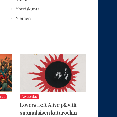
Yhteiskunta
Yleinen
set
Arvostelut
Lovers Left Alive päivitti
suomalaisen katurockin