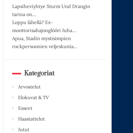
Lapsiheviyhtye Sturm Und Drangin
tarina on…
Loppu lähellä? Ex-
moottorisahajonglööri Juha…
Apua, Stadin mystisimpien
rockpersoonien veljeskunta…
Kategoriat
Arvostelut
Elokuvat & TV
Esseet
Haastattelut
Jutut